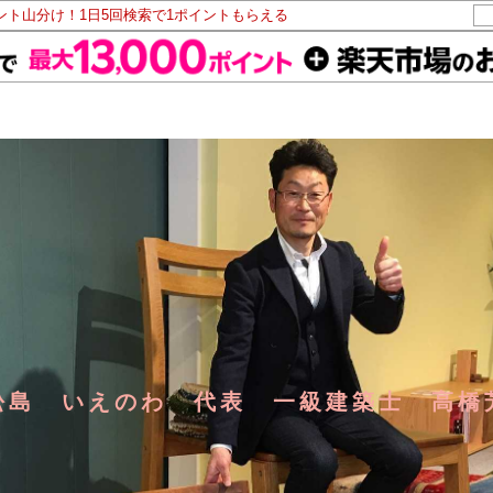
イント山分け！1日5回検索で1ポイントもらえる
松島 いえのわ 代表 一級建築士 高橋