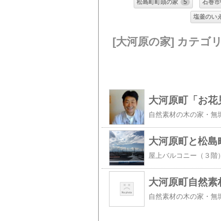
松島町町頭の家
5
石巻市
塩釜のい
[大河原の家] カテゴ
大河原町自然素