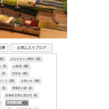
記事
お気に入りブログ
62
はなまるエコ建材
13
会
7
お勉強
88
構
7
見学会
41
づくり
10
お知らせ
44
家
5
青葉区の家
1
松島町災害公営住宅
4
大河原の家
3