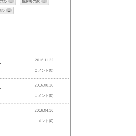
のわ
1
色麻町の家
1
のわ
1
2016.11.22
の家」完成しました。
せお待ちしております新築・リフォームの前に必ず読んで頂きたい小冊子の申し込み＆無料情報誌「みんなのいえ」のお申し込み＆木造住宅、店舗 等、何（難）でも相談は今すぐこちらから↓（宮城県内でのご計画の方限定）（売り込みはありません）メール以外のお問い合わせは↓からお気軽にお願いします。ハガキの方は〒９８１－０２１５ 宮城県宮城郡松島町高城字町138ＴＥＬの方は ０２２－３５３－２２５３タカハシ携帯直通は ０９０－１９３６－０８８９ＦＡＸの方は ０２２－３５３－２２６３ちなみに、タカハシ建築工房のｆａｃｅｂｏｏｋページでも近況など投稿中なのでよろしくお願い致します。また、ご相談依頼が増えて来ている為、タカハシ建築工房の建設可能エリアを拡大しました。↓仙台市青葉区 仙台市宮城野区 仙台市若林区 仙台市太白区 仙台市泉区 石巻市 塩竈市 名取市 多賀城市 岩沼市 栗原市 東松島市 大崎市 亘理郡（亘理町・山元町） 宮城郡（松島町・利府町・七ヶ浜町） 黒川郡（大郷町・大衡村・大和町・富谷町） 遠田郡 （美里町・小牛田町・南郷町）加美郡他、呼んでいただければどこまでも行きます！ 大河原町、登米市、南三陸町へと拡大しました。ご相談、お待ちしております
コメント(0)
2016.08.10
の家施工中です！
大工さん施工中です！また、「海の見える松島の家」は、現在、土留め擁壁工事を行っています。９月からは、こちらも屋上バルコニーのある自然素材の家を建設予定です！それではまた！
コメント(0)
2016.04.16
ムの前に必ず読んで頂きたい小冊子の申し込み＆無料情報誌「みんなのいえ」のお申し込み＆木造住宅、店舗 等、何（難）でも相談は今すぐこちらから↓（宮城県内でのご計画の方限定）（売り込みはありません）メール以外のお問い合わせは↓からお気軽にお願いします。ハガキの方は〒９８１－０２１５ 宮城県宮城郡松島町高城字町138ＴＥＬの方は ０２２－３５３－２２５３高橋 芳人直通携帯は ０９０－１９３６－０８８９ＦＡＸの方は ０２２－３５３－２２６３
コメント(0)