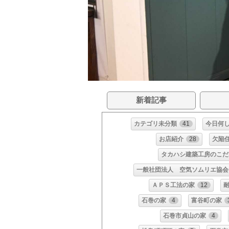
新着記事
カテゴリ未分類
41
今日何
お店紹介
28
欠陥
タカハシ建築工房のこだ
一般社団法人 空気ソムリエ協会
ＡＰＳ工法の家
12
石巻の家
4
富谷町の家
石巻市貞山の家
4