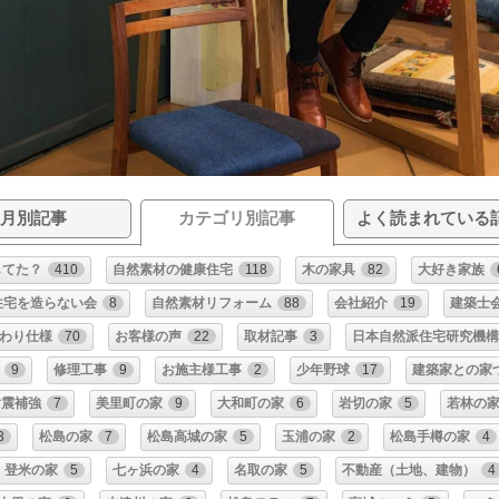
月別記事
カテゴリ別記事
よく読まれている
してた？
410
自然素材の健康住宅
118
木の家具
82
大好き家族
住宅を造らない会
8
自然素材リフォーム
88
会社紹介
19
建築士
わり仕様
70
お客様の声
22
取材記事
3
日本自然派住宅研究機
9
修理工事
9
お施主様工事
2
少年野球
17
建築家との家
耐震補強
7
美里町の家
9
大和町の家
6
岩切の家
5
若林の
3
松島の家
7
松島高城の家
5
玉浦の家
2
松島手樽の家
4
登米の家
5
七ヶ浜の家
4
名取の家
5
不動産（土地、建物）
4