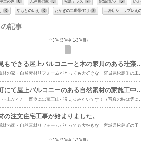
中里の家
6
志津川の家
3
松島テラス
7
高城のいえ
5
いえ
え
3
やもとのいえ
3
たかぎの二世帯住宅
3
工務店ショップいえ
リの記事
全3件 (3件中 1-3件目)
1
大河原町「お花見もできる屋上バルコニーと木の家具のある珪藻土
自然素材の木の家・無垢材の家・自然素材リフォームがとっても大好きな 宮城県松島町の工務店 タカハシ建築工房 代表の高橋芳人です。さて、今回のお施主様は、２０１5年4月にお電話にてお問い合わせを頂き、その後ご来店。木の家具をお見せしながら家づくりのお話をさせて頂き、めでたく当社にて建築させて頂くことになりました。（数ある業者さんの中から当社を選んで頂き感謝感謝でございます！）そして今回は、無垢の木と珪藻土塗り壁をいっぱい使用した、大河原町に建つ「屋上バルコニーと木の家具のある珪藻土の家」が完成致しました。完成写真はここをクリック ご相談から完成までお待たせいたしましたが、先日、無事に引き渡しをすることが出来、ホっと一安心でございました。また一つ、大河原町にて当社のおうちが出来ました。Ｏ様 大変ありがとうございました！完成写真はここをクリック それではまたタカハシ建築工房のパンフレットです当社のご案内と、ちょっと自然素材住宅施工例も載っています！新築の現場に設置しているのと、資料請求のお客様へ送付させていただいています。また、当社の施工現場も取材を受けた「天然日和」もプレゼント中です。☆新しい自然素材の家づくり実例集プレゼント中！☆ご希望の方は、下記からお問い合わ
大河原町と松島町にて屋上バルコニーのある自然素材
屋上バルコニー（３階）へ上がると、西側には蔵王山が見えるみたいです！（写真の時は雲にかかって見えませんでした）「桜並木と蔵王山の見える大河原の家」１０月の完成見学会に向けて、
材の注文住宅工事が始まりました。
自然素材の木の家・無垢材の家・自然素材リフォームがとっても大好きな 宮城県松島町の工務店 タカハシ建築工房 代表の高橋芳人です。桜満開の大河原町自然素材の家。既存住宅の解体工事がいよいよ始まりました。なんと一目千本桜の目の前が現場です。先週から桜並木がとっても綺麗です。松島町から南へ５８キロ。ちょっと遠いですが、ご指名頂きましたので、しっかりと頑張りたいと思います！！それではまた☆新しい自然素材の家づくり実例集プレゼント中！☆新築・リフォー
全3件 (3件中 1-3件目)