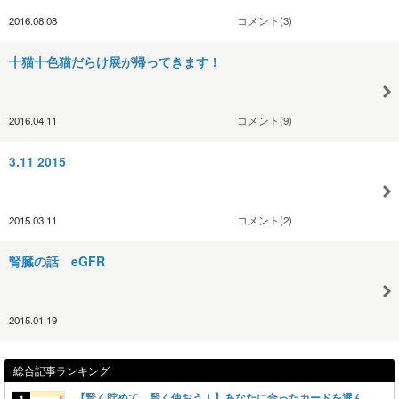
2016.08.08
コメント(3)
十猫十色猫だらけ展が帰ってきます！
2016.04.11
コメント(9)
3.11 2015
2015.03.11
コメント(2)
腎臓の話 eGFR
2015.01.19
総合記事ランキング
【賢く貯めて、賢く使おう！】あなたに合ったカードを選ん