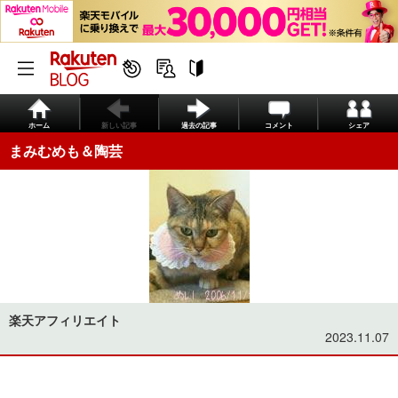
ホーム
新しい記事
過去の記事
コメント
シェア
まみむめも＆陶芸
楽天アフィリエイト
2023.11.07