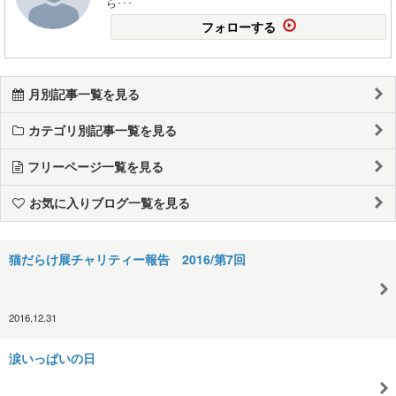
ら･･･
フォローする
月別記事一覧を見る
カテゴリ別記事一覧を見る
フリーページ一覧を見る
お気に入りブログ一覧を見る
猫だらけ展チャリティー報告 2016/第7回
2016.12.31
涙いっぱいの日