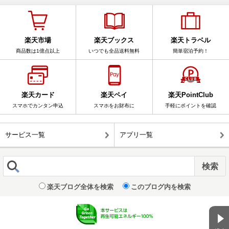
楽天市場
楽天ブックス
楽天トラベル
商品数は1億点以上
いつでも全品送料無料
簡単宿泊予約！
楽天カード
楽天ペイ
楽天PointClub
スマホでカンタン申込
スマホをお財布に
手軽にポイントを確認
サービス一覧
アプリ一覧
楽天ブログ全体を検索
このブログ内を検索