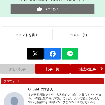
いいね！
0
コメントを書く
コメント(1)
新しい記事
記事一覧
過去の記事
プロフィール
O_tnbt_777さん
まだ構想段階ですが 大人猫めい（命）と暮らすドタバタ
を。 仔猫は無条件に可愛いですが、大人の猫と心を結ん
でいく醍醐味も 猫飼いの ひとつの王道ではないかし