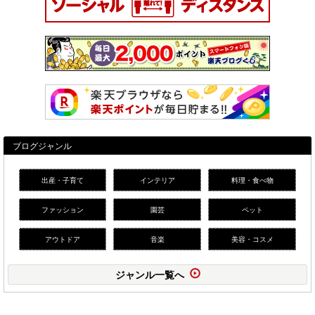
ブログジャンル
出産・子育て
インテリア
料理・食べ物
ファッション
園芸
ペット
アウトドア
音楽
美容・コスメ
ジャンル一覧へ