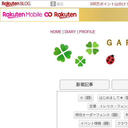
100万ポイント山分け
園芸
HOME
|
DIARY
|
PROFILE
ＧＡ
新着記事
☆
15
はじめまして★
定番 トレリス・フェン
特注オーダーフェンス
32
イベント情報
45
フラワ