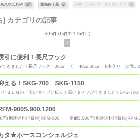
あれやこれや
34
販売終了品
6
定番ハンギング・寄せ植えなど
0
ち] カテゴリの記事
全15件 (15件中 1-15件目)
1
誘引に便利！長尺フック
ローズフッ
る！SKG-700 SKG-1150
すっかり定番になったＳＵＧの、広いタイプと広くて高いタイプができました✨SKG-700 定価2,500円(別途送料消費税)上部幅 41cm 全高 69.5cm (支柱部分長さ50cm・幅10cm)ブラック／アイボリー ​使用線径 6mm​SKG-1150 定価3,500円(別途送料消費税)上部幅 41cm 全高 114cm (支柱部分長さ100㎝・幅10cm)ブラック／アイボリー ​使用線径 6mm上が広いタイプと広くて背の高いタイプができました(´▽｀)差込部の幅が10cmと狭いので、鉢でも使えて、すっきり3本使うと、まん丸になります。隣り合う部分は♡なイメージで、しっ
-900S.900.1200
RFM-900S 定価4,200円(別途送料消費税)RFM-900 定価5,500円(別途送料消費税)​RFM-1200 定価7,500円(別途送料消費税)​(複数まとめて梱包できます) サイズは３種類。高さ90cm(差し込んで地上部60cm程度)で幅の狭いものと、広いもの。高さ12０cm(差し込んで地上部90cm程度)のもの。外側から広がる枝を抑えて整えます。皆様にご好評いただいています、SUG スタンドアップガードの大きいものです。ふたつ使うと合わせたときにまん丸〇になります。(1200はちょっと平べったくできています。)花束みたいなイ
カタ★ホースコンシェルジュ