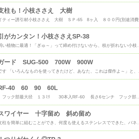
支柱も！小枝ささえ 大樹
何でも使えるオールマイティー誘引材小枝ささえ 大樹 Ｓ
がカンタン！小枝ささえSP-38
クレマチスなど、茎の弱い植物に最適！「ぎゅ～」って締め付けないから、枝が折れない小枝ささえプレートタイプ SP-38 １２個入 定価500円（別途消費税）(上記写真) 推奨支柱径 ～８ミリまで​使い方は、カンタンです。​４ステップで解説しましたけど、使ってみれば「ワンタッチ」と同じ片手でひょいっとできちゃうんですとるのだってカンタン。何より、枝が傷付きません。ステンレス製ですから、「なくさない限り」使えます。バネの応用で、何回だって使えます。使い捨てない、新しい資材です。クレマチスナーセリー及川フラグリーンさんでは、５５個入スペシャルセット販売中！クレマチス屋さんもオススメしてくれている、誘引材なんですクレマチスと一緒に発送してくれます。茎のしっかりしたバラなどの植物や、トマト・ナスなど太くて力のある植物用、小枝ささえ大樹は​コチラ​​ベルツモアのひとはこ。​でも販売しております
ド SUG-500 700W 900W
これ、とってもベンリです 「いろんなものを使ってきたけど、あなた、これは傑作よ～」と、おほめの言葉をいただくことも( *´艸｀)ほんとの、縁の下の力持ちなのです。大きな木にも、小さな木にも使える！簡単オベリスクスタンドアップガード SUG-500/700W/900W 3種類 スタンドアップガード SUG-500 700W 900 3種類 SUG-500 高さ50ｾﾝﾁ 上部17幅ｾﾝﾁ 支柱幅8．5ｾﾝﾁ 1,200円（別途消費税）SUG-700W 高さ70ｾﾝﾁ 上部幅23ｾﾝﾁ 支柱幅9ｾﾝﾁ 1,400円（別途消費税） ​SUG-900W 高さ90ｾﾝﾁ ​上部幅23ｾﾝﾁ 支柱径9ｾﾝﾁ 1,600円（別途消費税
-40 60 90 60L
​​RF-40 長さ4センチ フック部最大径 １３ﾐﾘ 30本入RF-60 長さ6センチ フック部最大径 １３ﾐﾘ 24本入RF-90 長さ9センチ フック部最大径 １３ﾐﾘ 18本入RF-60L 長さ6センチ フック部最大径 ２０ﾐﾘ 24本入ホルダー入 定価８００円別途消費税S字型バネ性加工たくさんの加工と熱処理。危なくないように、先端はまるく。バネの性質を応用していますので、それぞれ最大径以上の茎の誘引も可能です。☆ホルダーはぜひご活用ください。バラバラになると絡まりやすくなりますラクラク誘引！ローズフック大好評です。​​私たちと同じ気持ちの人がたくさんいたんですね「トゲが痛くて剪定時期は憂鬱・・・」ビニタイでぐるぐるは、手袋なしでは厳しい・・・でも、手袋したらひももしばりにくい・・・思いついたとき、ポッケから出してひっかけるだけ★アーチのすみっこにかけておくのもオススメです壁際ぴったりに設置しているフェンスの誘引にもばっちり！手が入れられないようなときにも、ひっかけるだけだから簡単に誘引できますもともとは、ベルツモアガーデンの管理人(？)である社長の「これがあったら便利だな・・・」から生まれたローズフックです。​ベルツモア​の商品は、お客様の声や、こんな「あったらいいな」からなんでも作っちゃうんですから線の太いＳ字フックじゃお花がない時目立っちゃうし・・・目立つところ、お気に入りのバラにはぜひローズフックをお使いくださいお花や葉っぱが少ない季節の
スワイヤー 十字留め 斜め留め
クロスワイヤーは、竹支柱を簡単に組むことができ、何度も使えるステンレスでできた、バネ性クリップ たわわになる野菜も、しっかり組んだ支柱で収穫量ＵＰ 竹支柱を十文字(垂直)に組むタイプ 3種類クロスワイヤー 十字留めタイプ 定価500円ＣＷ-11 14ヶ入 竹支柱径８ミリ・11ミリ兼用 １１×１１ １１×8 8×8 の組合せで使用可ＣＷ-16 14ヶ入 竹支柱径16ミリ用１６×１６ １６×１１ １６×８ の組合わせで使用可ＣＷ-20 12ヶ入 竹支柱径２０ミリ用２０×16 ２０×11 ２０×８ の組合せで使用可（20×20は推奨していません） 斜めに組んで、強度をＵＰ(合掌式)4種類クロスワイヤー 斜め留めタイプ 定価500円ＣＷＸ-8 14ヶ入 竹支柱径8ミリ専用ＣＷＸ-11 14ヶ入 竹支柱径11ミリ