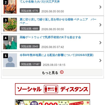
てんや名物 たれづけ大江戸天丼
閲覧総数 4770
2026.08.05 00:00
夏に切り戻しで繰り返し花を咲かせる植物 ペチュニア バー
ベナ…
閲覧総数 4889
2026.08.05 00:00
高輪ゲートウェイで乳癌手術前のK子を励ます会
閲覧総数 2543
2026.08.05 07:42
令和8年熊本地震による配送の影響について(2026/8/3更新)
閲覧総数 17187
2026.08.03 18:15
もっと見る