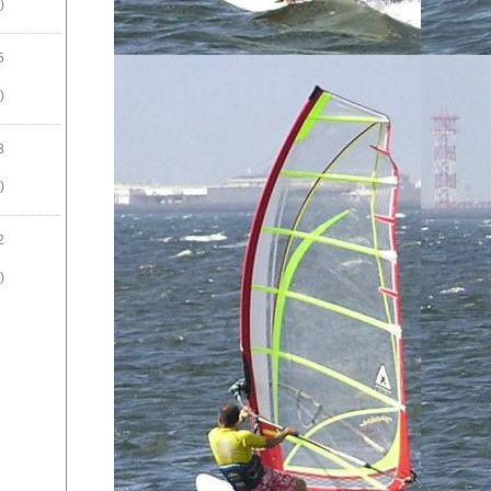
)
5
)
3
)
2
)