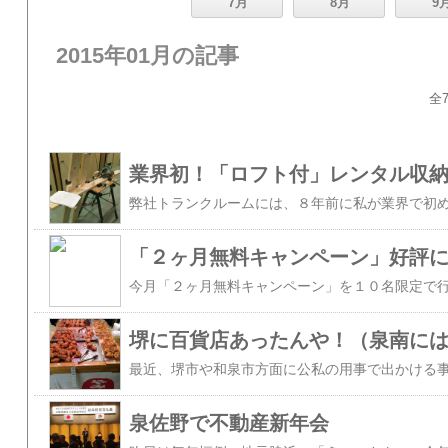
7月
8月
9
2015年01月の記事
全7
業界初！「ロフト付」レンタル収
「２ヶ月無料キャンペーン」好評
堺に百貨店あったんや！（泉南に
泉佐野で不動産新年会