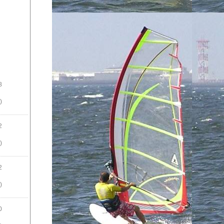
8
)
2
)
2
)
0