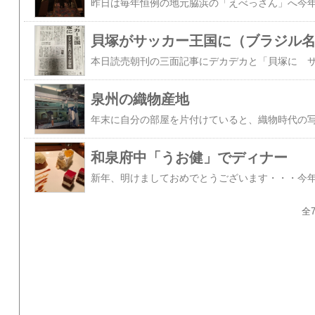
貝塚がサッカー王国に（ブラジル
泉州の織物産地
和泉府中「うお健」でディナー
全7