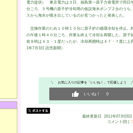
電力提供） 東京電力は３日、福島第一原子力発電所で同日
分ごろ、５号機の原子炉冷却用の仮設海水ポンプ２台のうち
スから海水が噴き出しているのが見つかったと発表した。
交換作業のため１０時１５分に原子炉の循環冷却を停止。
の午後１時４０分ごろ、作業を終えて冷却を再開した。原子
前８時は４３・１度だったが、冷却再開時は４７・７度に上昇
1年7月3日 読売新聞）
お気に入りの記事を「いいね！」で応援しよう
いいね！
0
最終更新日 2011年07月03日 
コメント(0) |