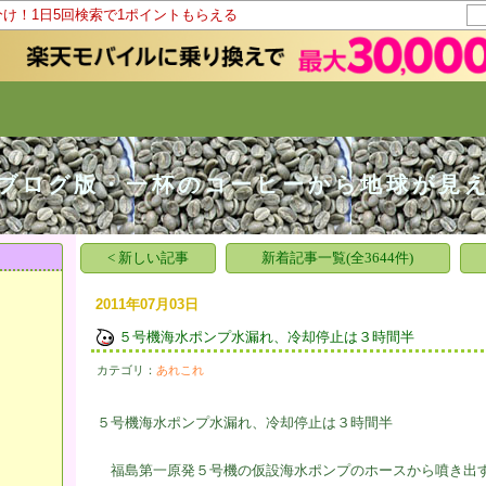
分け！1日5回検索で1ポイントもらえる
ログ版・一杯のコーヒーから地球が見
< 新しい記事
新着記事一覧(全3644件)
2011年07月03日
５号機海水ポンプ水漏れ、冷却停止は３時間半
カテゴリ：
あれこれ
５号機海水ポンプ水漏れ、冷却停止は３時間半
福島第一原発５号機の仮設海水ポンプのホースから噴き出