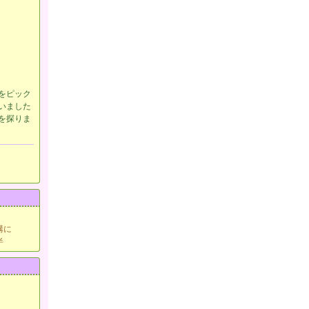
をピック
いました
を探りま
溝に
半