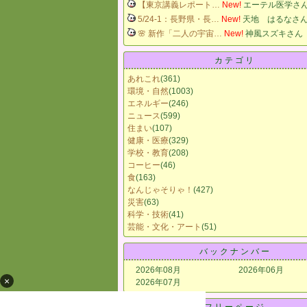
【東京講義レポート…
New!
エーテル医学さ
5/24-1：長野県・長…
New!
天地 はるなさ
🌸 新作「二人の宇宙…
New!
神風スズキさん
カテゴリ
あれこれ
(361)
環境・自然
(1003)
エネルギー
(246)
ニュース
(599)
住まい
(107)
健康・医療
(329)
学校・教育
(208)
コーヒー
(46)
食
(163)
なんじゃそりゃ！
(427)
災害
(63)
科学・技術
(41)
芸能・文化・アート
(51)
バックナンバー
2026年08月
2026年06月
×
2026年07月