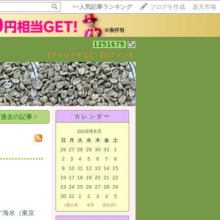
>>
人気記事ランキング
ブログを作成
楽天市場
1251679
【フォローする】
【ログイン】
【毎日開催】
15記事にいいね！で1ポイント
える
10秒滞在
いいね!
--
/
--
過去の記事 >
カレンダー
2026年8月
日
月
火
水
木
金
土
26
27
28
29
30
31
1
2
3
4
5
6
7
8
9
10
11
12
13
14
15
16
17
18
19
20
21
22
23
24
25
26
27
28
29
30
31
1
2
3
4
5
<前の月
今月
次の月>
す海水（東京