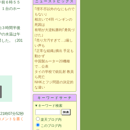
ニューストピックス
午前６時５５
、１台のホー
｢理不尽以外のなにもので
もない｣
相次いで4羽 ペンギンの
死因は
約３時間半後
有明が大逆転勝利｢勇気づ
炉の水温は午
けた｣
｢売り方汚すぎて…｣厳し
した。（201
い声も
｢正常な組織｣摘出 手足も
動かず
中国製ルーター20機種
で…公表
タイの学校で銃乱射 教員
ら死亡
NHKとフジ問題の決定的
な違い
キーワードサーチ
▼キーワード検索
21時07分52秒
コメントを書く
楽天ブログ内
このブログ内