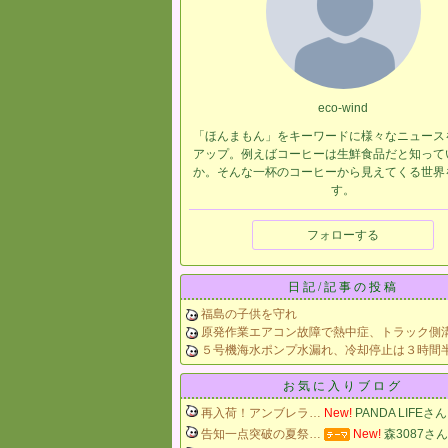
eco-wind
「ほんまもん」をキーワードに様々なニュース
アップ。例えばコーヒーは生鮮食品だと知って
か。そんな一杯のコーヒーから見えてくる世界
す。
フォローする
日記/記事の投稿
福島の子供を守れ
原発作業エアコン故障で熱中症、トラック側
５号機海水ポンプ水漏れ、冷却停止は３時間
お気に入りブログ
再入荷！アンブレラ…
New!
PANDA LIFEさん
告知一点突破の夏祭…
New!
森3087さん