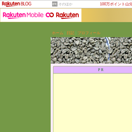
100万ポイント山
そのほか
ホーム
|
日記
|
プロフィール
ブ
PR