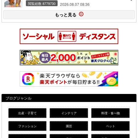
閲覧総数 8779730
2026.08.07 08:36
もっと見る
ブログジャンル
出産・子育て
インテリア
料理・食べ物
ファッション
園芸
ペット