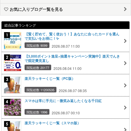
お気に入りブログ一覧を見る
総合記事ランキング
【賢く貯めて、賢く使おう！】あなたに合ったカードを選ん
で支払いをお得に！✨
閲覧総数 9099
2026.08.07 11:00
【3,000ポイント進呈×抽選キャンペーン実施中】楽天でんき
で固定費見直し
閲覧総数 20177
2026.08.04 11:00
楽天ラッキーくじ一覧（PC版）
閲覧総数 11200535
2026.08.07 08:35
スマホは常に手元に・微笑み返したくなる千日紅
閲覧総数 1996
2026.08.07 00:10
楽天ラッキーくじ一覧（スマホ版）