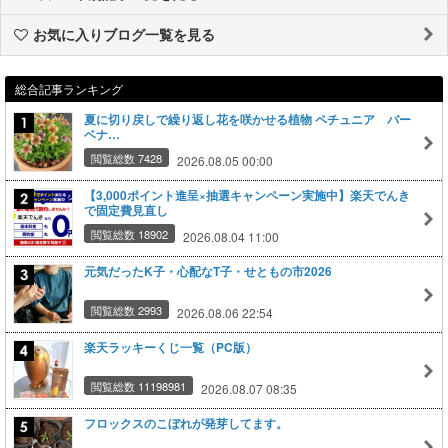
お気に入りブログ一覧を見る
総合記事ランキング
夏に切り戻しで繰り返し花を咲かせる植物 ペチュニア バー
ベナ…
閲覧総数 7428
2026.08.05 00:00
【3,000ポイント進呈×抽選キャンペーン実施中】楽天でんき
で固定費見直し
閲覧総数 18902
2026.08.04 11:00
元気だったK子・心配なT子・せともの市2026
閲覧総数 2993
2026.08.06 22:54
楽天ラッキーくじ一覧（PC版）
閲覧総数 11198981
2026.08.07 08:35
フロックスのこぼれが発芽してます。