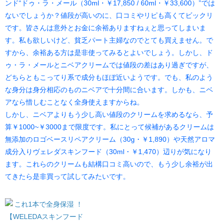
ンド“ドゥ・ラ・メール（30ml・￥17,850 / 60ml・￥33,600）”では
ないでしょうか？値段が高いのに、口コミやリピも高くてビックリ
です。皆さんは意外とお金に余裕ありますねぇと思ってしまいま
す。私も欲しいけど、貧乏パート主婦なのでとても買えません。で
すから、余裕ある方は是非使ってみるとよいでしょう。しかし、ド
ゥ・ラ・メールとニベアクリームでは値段の差はあり過ぎですが、
どちらともこってり系で成分もほぼ近いようです。でも、私のよう
な身分は身分相応のものニベアで十分間に合います。しかも、ニベ
アなら惜しむことなく全身使えますからね。
しかし、ニベアよりもう少し高い値段のクリームを求めるなら、予
算￥1000~￥3000まで限度です。私にとって候補があるクリームは
無添加のロゴベースリペアクリーム（30g・￥1,890）や天然アロマ
成分入りヴェレダスキンフード（30ml・￥1,470）辺りが気になり
ます。これらのクリームも結構口コミ高いので、もう少し余裕が出
てきたら是非買って試してみたいです。