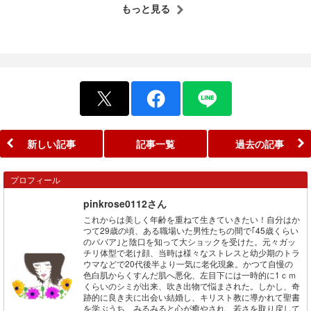
もっと見る
新しい記事
記事一覧
過去の記事
プロフィール
pinkrose0112さん
これからは美しく年齢を重ねて生きていきたい！自分はか
つて29歳の頃、ある職場いた男性たちの間で｢45歳くらい
のババア｣と陰口を知って大ショックを受けた。元々ガッ
チリ体型で老け顔、当時は様々なストレスと幼少期のトラ
ウマなどで20代後半より一気に老化現象。かつて自慢の
色白肌からくすんだ肌へ悪化、左目下には一時的に1ｃｍ
くらいのシミが出来、吹き出物で悩まされた。しかし、奇
跡的に良き夫に出会い結婚し、キリスト教に導かれて聖書
を学ぶうち、みるみると心が癒やされ、若さを取り戻して