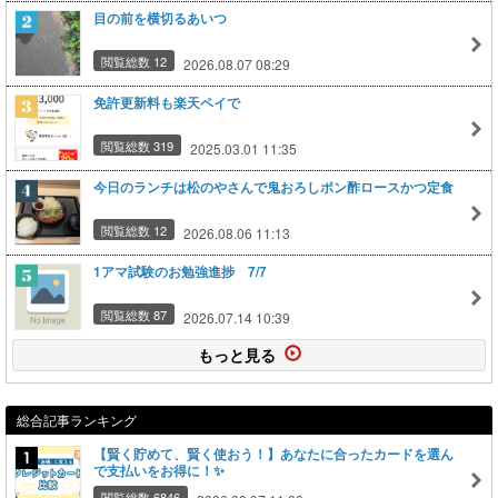
目の前を横切るあいつ
閲覧総数 12
2026.08.07 08:29
免許更新料も楽天ペイで
閲覧総数 319
2025.03.01 11:35
今日のランチは松のやさんで鬼おろしポン酢ロースかつ定食
閲覧総数 12
2026.08.06 11:13
1アマ試験のお勉強進捗 7/7
閲覧総数 87
2026.07.14 10:39
もっと見る
総合記事ランキング
【賢く貯めて、賢く使おう！】あなたに合ったカードを選ん
で支払いをお得に！✨
閲覧総数 6846