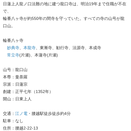
日蓮上人龍ノ口法難の地に建つ龍口寺は、明治19年まで住職が不在
で、
輪番八ヶ寺が約550年の間寺を守っていた。すべての寺の山号が龍
口山。
輪番八ヶ寺
妙典寺
、
本龍寺
、東漸寺、勧行寺、法源寺、本成寺
常立寺
(片瀬)、本蓮寺(片瀬)
山号：龍口山
本尊：曼荼羅
宗派：日蓮宗
創建：正平七年（1352年）
開山：日東上人
交通：
江ノ電
・腰越駅徒歩徒歩約4分
駐車：なし
住所：腰越2-22-13