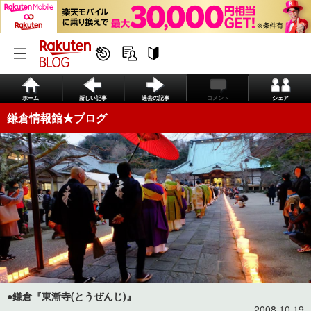
ホーム
新しい記事
過去の記事
コメント
シェア
鎌倉情報館★ブログ
●鎌倉『東漸寺(とうぜんじ)』
2008.10.19