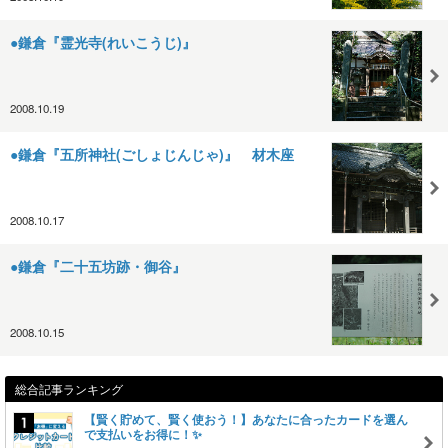
●鎌倉『霊光寺(れいこうじ)』
2008.10.19
●鎌倉『五所神社(ごしょじんじゃ)』 材木座
2008.10.17
●鎌倉『二十五坊跡・御谷』
2008.10.15
総合記事ランキング
【賢く貯めて、賢く使おう！】あなたに合ったカードを選ん
で支払いをお得に！✨