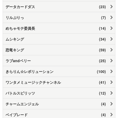
データカードダス
(23)
リルぷりっ
(7)
めちゃモテ委員長
(14)
ムシキング
(34)
恐竜キング
(59)
ラブandベリー
(25)
きらりん☆レボリューション
(100)
ワンタメミュージックチャンネル
(41)
バトルスピリッツ
(12)
チャームエンジェル
(4)
ベイブレード
(4)