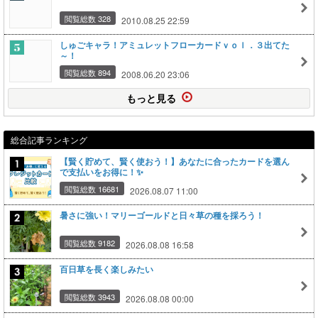
閲覧総数 328
2010.08.25 22:59
しゅごキャラ！アミュレットフローカードｖｏｌ．３出てた
～！
閲覧総数 894
2008.06.20 23:06
もっと見る
総合記事ランキング
【賢く貯めて、賢く使おう！】あなたに合ったカードを選ん
で支払いをお得に！✨
閲覧総数 16681
2026.08.07 11:00
暑さに強い！マリーゴールドと日々草の種を採ろう！
閲覧総数 9182
2026.08.08 16:58
百日草を長く楽しみたい
閲覧総数 3943
2026.08.08 00:00