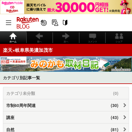
ホーム
前へ
次へ
コメント
シェア
楽天×岐阜県美濃加茂市
カテゴリ別記事一覧
カテゴリ未分類
(0)
市制60周年関連
(30)
講座
(43)
自然
(81)