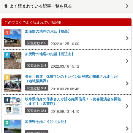
よく読まれている記事一覧を見る
このブログでよく読まれている記事
加茂野の地理のお話【標高】
閲覧総数 292
2022.01.25 10:00
加茂野の地理のお話【稲辺山】
閲覧総数 316
2022.03.16 15:12
長良川鉄道 GJ8マンのトレイン出発式が開催されました!!
（地域振興課）
閲覧総数 961
2018.03.28 08:48
岐阜県出身の作家さんが語る織田信長！～読書講演会を開催
します！（図書館）
閲覧総数 381
2016.09.13 14:10
加茂野を歩こう④【大池】
閲覧総数 162