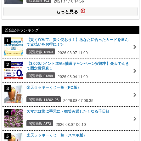
2021.11.16 14:56
もっと見る
総合記事ランキング
【賢く貯めて、賢く使おう！】あなたに合ったカードを選ん
で支払いをお得に！✨
閲覧総数 13863
2026.08.07 11:00
【3,000ポイント進呈×抽選キャンペーン実施中】楽天でんき
で固定費見直し
閲覧総数 21399
2026.08.04 11:00
楽天ラッキーくじ一覧（PC版）
閲覧総数 11202128
2026.08.07 08:35
スマホは常に手元に・微笑み返したくなる千日紅
閲覧総数 2373
2026.08.07 00:10
楽天ラッキーくじ一覧（スマホ版）