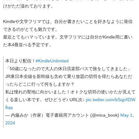
けがただ溢れております。
Kindleや文学フリマでは、自分が書きたいことを好きなように発信
できるのがとても魅力です。
最近とてもハマっています。文学フリマには自分がKindle用に書い
た本4冊並べる予定です。
本日より配信！
#KindleUnlimited
「50歳になったので大人の休日倶楽部パスで旅をしてきました」
JR東日本全線を新幹線も含めて乗り放題の切符を得たらあなただ
ったらどこに行って何をしますか？
私は憧れの聖地に向かいました！オトクな切符の使いかたが見えて
くる楽しい本です。ぜひどうぞ♪ URL次↓
pic.twitter.com/bSqpXDW
8qq
— 内藤みか（作家）電子書籍用アカウント (@mica_book)
May 1,
2024