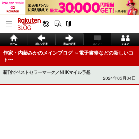
ホーム
新しい記事
過去の記事
コメント
シェア
作家・内藤みかのメインブログ ～電子書籍などの新しいコ
ト〜
新刊でベストセラーマーク／NHKマイル予想
2024年05月04日