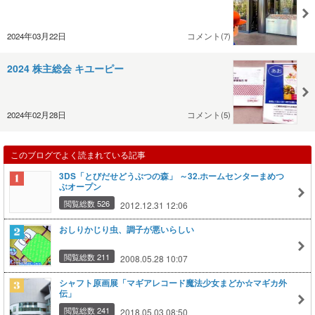
2024年03月22日
コメント(7)
2024 株主総会 キユーピー
2024年02月28日
コメント(5)
このブログでよく読まれている記事
3DS「とびだせどうぶつの森」 ～32.ホームセンターまめつ
ぶオープン
閲覧総数 526
2012.12.31 12:06
おしりかじり虫、調子が悪いらしい
閲覧総数 211
2008.05.28 10:07
シャフト原画展「マギアレコード魔法少女まどか☆マギカ外
伝」
閲覧総数 241
2018.05.03 08:50