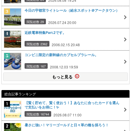
2026.08.08 19:24
今日の宇都宮ライトレール（給水スポット＠アークタウン）
閲覧総数 29
2026.07.24 20:00
近鉄電車特集Part.2です。
閲覧総数 2362
2006.02.15 20:48
コンビニ限定の新幹線のカプセルプラレール。
閲覧総数 167
2008.12.03 19:59
もっと見る
総合記事ランキング
【賢く貯めて、賢く使おう！】あなたに合ったカードを選ん
で支払いをお得に！✨
閲覧総数 16744
2026.08.07 11:00
暑さに強い！マリーゴールドと日々草の種を採ろう！