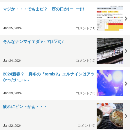
マジか・・・でもまだ？ 序の口か(ー_ー)!!
Jan 25, 2024
コメント(11)
そんなナンマイ？ダァ~ヾ(≧▽≦)ﾉ
Jan 24, 2024
コメント(12)
2024新春？ 真冬の『remix♪』エルナインはアツ
かった(~_~;…
Jan 23, 2024
コメント(13)
疲れにピントがぁ・・・
Jan 22, 2024
コメント(9)