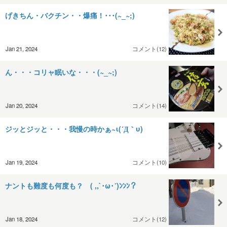
げきちん・バクチン・・爆痛！･･･(~_~;)
Jan 21, 2024
コメント(12)
ん・・・コリャ眠いな・・・(~_~;)
Jan 20, 2024
コメント(14)
ジッとジッと・・・我慢の時かぁ~ι(´Д｀υ)
Jan 19, 2024
コメント(10)
ナントも難度も何度も？ ( ,,`･ω･´)ﾝﾝﾝ？
Jan 18, 2024
コメント(12)