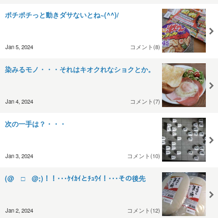
ポチポチっと動きダサないとね~(^^)/
Jan 5, 2024
コメント(8)
染みるモノ・・・それはキオクれなショクとか。
Jan 4, 2024
コメント(7)
次の一手は？・・・
Jan 3, 2024
コメント(10)
(@￣□￣@;)！！･･･ｹｲｶｲとﾁｭｳｲ！･･･その後先
Jan 2, 2024
コメント(12)