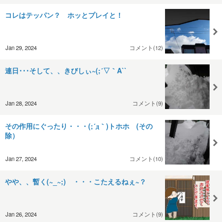
コレはテッパン？ ホッとプレイと！
Jan 29, 2024
コメント(12)
連日･･･そして、、きびしぃ~(;´▽｀A``
Jan 28, 2024
コメント(9)
その作用にぐったり・・・(;´д｀)トホホ (その
除）
Jan 27, 2024
コメント(10)
やや、、暫く(~_~;) ・・・こたえるねぇ~？
Jan 26, 2024
コメント(9)