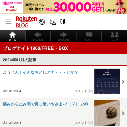
ホーム
新しい記事
過去の記事
コメント
シェア
ブログナイト1960/FREE・BOX
2024年01月の記事
ようじん！そんなおとしアナ・・・とか？
Jan 31, 2024
コメント(13)
病みから止み間で真っ暗いやみよ~♪（´-`）.｡oO
Jan 30, 2024
コメント(12)