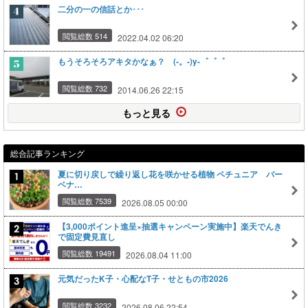
二分の一の信話とか･･･
閲覧総数 514
2022.04.02 06:20
もうそろそろアキタかなぁ？ (-。-)y-゜゜゜
閲覧総数 732
2014.06.26 22:15
もっと見る
総合記事ランキング
夏に切り戻しで繰り返し花を咲かせる植物 ペチュニア バー
ベナ…
閲覧総数 7539
2026.08.05 00:00
【3,000ポイント進呈×抽選キャンペーン実施中】楽天でんき
で固定費見直し
閲覧総数 19491
2026.08.04 11:00
元気だったK子・心配なT子・せともの市2026
閲覧総数 3232
2026.08.06 22:54