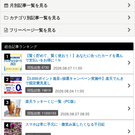
月別記事一覧を見る
カテゴリ別記事一覧を見る
フリーページ一覧を見る
総合記事ランキング
【賢く貯めて、賢く使おう！】あなたに合ったカードを選ん
で支払いをお得に！✨
閲覧総数 6730
2026.08.07 11:00
【3,000ポイント進呈×抽選キャンペーン実施中】楽天でんき
で固定費見直し
閲覧総数 19819
2026.08.04 11:00
楽天ラッキーくじ一覧（PC版）
閲覧総数 11200153
2026.08.07 08:35
スマホは常に手元に・微笑み返したくなる千日紅