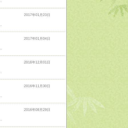
た復元図が描かれているが、やはり違和感を覚える。恐竜は絶滅したのではなく、鳥に進化して生き延びたんだね。他の古代肉食動物も網羅していて、読んでいて楽しい本である。
2017年01月23日
北したのか、その理由にも驚いた。保守系の共和党内部にもライノーと呼ばれる左翼がかった連中が多数紛れ込んでいて、そういう連中にウンザリした中産階級の白人有権者の票を得てドナルド・トランプは当選したのだという。ドナルド・トランプと共和党にとって共に血を流して戦ってくれる者のみが友で、それ以外は皆敵だという。トランプ政権と仲良くなるには日本も軍拡に励み、血と汗と涙を流すことを厭わずいつでも米軍と共に戦える体制を整えねばならない等、色々勉強になった
2017年01月04日
してはいけない国だという事がよくわかった。ドイツの反原発は見せかけだけの嘘っぱち、移民も受け入れるべきではない。ドイツは大量に流入する移民で崩壊するだろう
2016年12月01日
守に含めているが実際には郡上八幡城天守は木造であり、ＲＣ造りの天守ではない２２７項で池田城の模擬櫓がＲＣ造りとしているが、これも木造２７８項で羽衣石城模擬天守がＲＣ造りとしているがこれも木造
2016年11月30日
がどうしても納得がいかないところもある。７８頁のＢ－５２Ｇに関する記述だが「1991年10月には実質的な退役状態となり1954年春に最後のＢ－５２Ｇが～退役となり」のくだりはどう考えてもおかしい。 1958年8月31日に初飛行したＢ－５２Ｇが1954年春に退役！？何じゃそりゃ？？？？
2016年08月29日
いカブトムシやクワガタムシにもっとページを割いてほしかった。甲虫って意外と樹木を食い散らかして枯死させる害虫が多いんだね