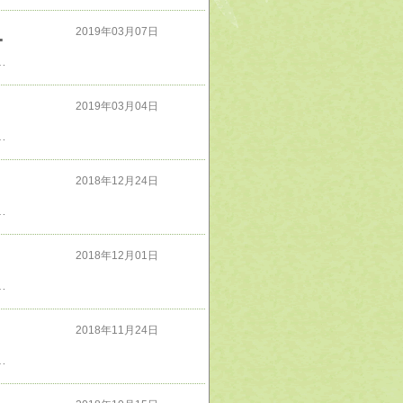
くまでを完全解説！！
2019年03月07日
名前と実績を知る事ができる。現代に生きる忍術マスターの老師に関するインタビュー記事も必見！
2019年03月04日
んでると自分も離島に移住したくなる……だが実際に移住するとなると大変やろね。ロクな仕事ないもんな。食っていけなきゃ移住しても意味が無い。
2018年12月24日
な特権を奪って朝鮮を強引に近代国家に改造したのである。民衆を搾取し拷問にかけるのを日夜楽しみにしていた両班が日本に激しい恨みを抱くのは当然ではないか。日本も李氏朝鮮の伝統を尊重してこの様な身分制度を存続させるべきだったのだ。他にも学校をたくさん作って朝鮮の子供たちに勉学を強制したのである。朝鮮人が頼みもしないのに巨大なダムを作ったり禿山に植林したりもした。全くけしからん暴挙だ
2018年12月01日
に基づく邪悪な税制であり、スイスみたいに完全に無くしてしまうべきである。税は所得に対してのみ課すべき。日本はあれやこれやと何かある毎に税で私有財産を国に持っていかれる、こんな状態は健全じゃない。
2018年11月24日
あった国なのに本書の地図ではアフリカのカメルーンを指し示していて杜撰だと感じた。374頁のアッパーヤファに至っては中東の国なのに本書の地図ではニューギニアの上辺りを指し示していてワロタどういう間違いを犯したら、こうなるの？