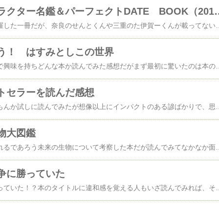
全国ご当地キャラクター名鑑＆パーフ
全国のゆるキャラを網羅した一冊だが、奈良のせんとくんや三重のた伊賀ーく
う！ はすみとしこの世界
ベストセラーというんで興味を持ちどんな本か読んでみた感想だがまず最初に驚いたのは本のサイズ。意外と小さくて薄っぺらい本だったので
トセラーを読んだ感想
話題の本なのでどんなもんか試しに読んでみたが想像以上にインパクトのある諺ばかりで、思わず面食らった。隣国なのに日本の諺とは随分違う…１００選というタイトル通り、お隣の国に伝わる諺を挿絵と解説付きで１００例記載してあるが、死んだ息子のチンコにさわる自分の陰部をさらけ出して人に見せる泣く子に大便を食わせるこれらを目にした時、ちょ…っ！マジでこんな諺あるの!?と思わずフイタ。日本人の感性じゃ絶対こんな諺は生まれない。とにかく下品な諺が多い与えるふりをしながら与えない一緒に井戸を掘り一人で飲む火
物大図鑑
遠い未来、地球上に現れるであろう未来の生物について考察した本だが読んでみてなかなか面白かった。五百万年後に登場するというアフロチョウとか傑作だな。著者の
争に勝っていた
日本は大東亜戦争に勝っていた！？本のタイトルに違和感を覚える人もいざ読んでみれば