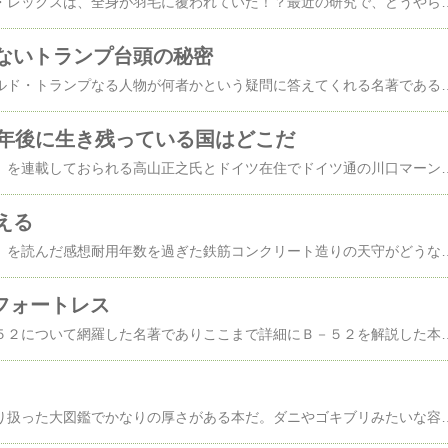
史上最強の肉食動物Ｔ・レックスは、全身が羽毛に覆われていた！？最近の研究で、どうやらその説が正しいと看做されるようになってきている。全身が羽毛で覆われてる説を採用し
ないトランプ台頭の秘密
大統領に就任したドナルド・トランプなる人物が何者かという疑問に答えてくれる名著である。まず読んで驚くのが前大統領のオバマの両親がアメリカ共産党のシンパで彼自身も共産主義思想の影響をかなり受けた人物だという事である。オバマは左翼思想の教条に則り意図的にアメリカ弱体化の政策を次々と打っていたトンデモ人物だったのだ。また現在のアメリカは行き過ぎたポリティカルコネクトネスに蝕まれ日本以上に言論の自由が封殺された国だという。トランプに敗れたマルコ・ルビオが何故敗
0年後に生き残っている国はどこだ
週刊新潮で「変見自在」を連載しておられる高山正之氏とドイツ在住でドイツ通の川口マーン恵美女史の対談を載せた本で大変読み応えがある。はっきり言ってドイツは模範に
える
『日本から城が消える』を読んだ感想耐用年数を過ぎた鉄筋コンクリート造りの天守がどうなるのかを真面目に考察した本であり、読み応えがある。だが誤記が目立つ６項で郡上八幡城を長浜城と同じＲＣ造りの天
トフォートレス
米軍の戦略爆撃機Ｂ－５２について網羅した名著でありここまで詳細にＢ－５２を解説した本は無いだろう。この本を読んで量産化される前の試作型のＢ－５２の存在を初めて知った。タンデム式コクピットのＸＢ－５２の方が見た目はカッコいいんだけどね、実用性では量産型の方が良さそう。なかなか素晴らしい本だ
世界の主要な甲虫を取り扱った大図鑑でかなりの厚さがある本だ。ダニやゴキブリみたいな容姿のキモい甲虫も載ってるが、人気の高