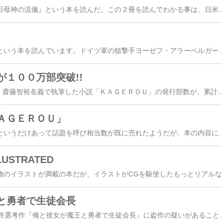
『日米同盟崩壊』と『田母神の流儀』という本を読んだ。この２冊を読んでわかる事は、日米安保というのは日本人が思ってるほどアテにならんという事実だ。もし日本が近隣
今、『最強の狙撃手』という本を読んでいます。ドイツ軍の狙撃手ヨーゼフ・アラーベルガー氏の伝記だが、第二次世界大戦当時の東部戦線の過酷さが書面からビンビン伝わ
が１００万部突破!!
俳優の水嶋ヒロ(26)が、齋藤智裕名義で執筆した小説「ＫＡＧＥＲＯＵ」の発行部数が、累計百万部に達したという。15日の発売から僅か２週間でミリオン達成かよ…凄ぇな。大手サイト「A
ＡＧＥＲＯＵ」
人気俳優が書いた小説というだけあって話題を呼び相当数が既に売れたようだが、本の内容に関する評価は概ね芳しくないようだ。はっきり言って酷評が目立つ。本
USTRATED
と勇者で生徒会長
第16回電撃小説大賞最終選考作『俺と彼女が魔王と勇者で生徒会長』に盗作の疑いがあることが分かり発行元のアスキー・メデ