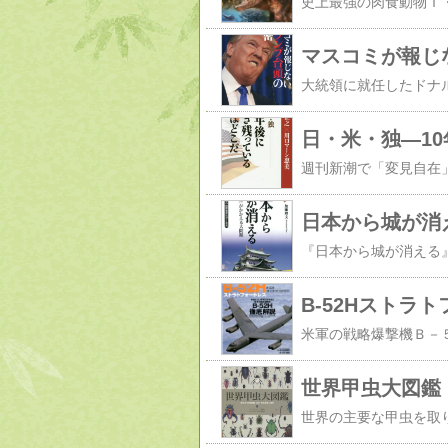
マスコミが報じ
日・米・独―1
日本から城が消
B-52Hストラ
世界甲虫大図鑑