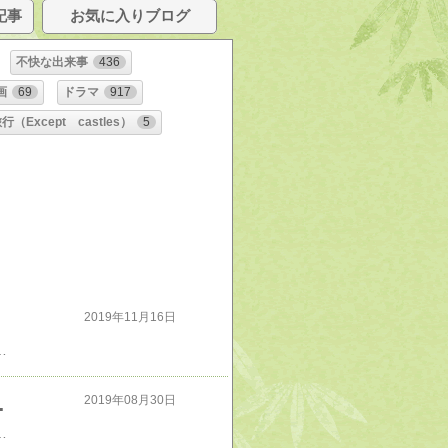
記事
お気に入りブログ
不快な出来事
436
画
69
ドラマ
917
行（Except castles）
5
2019年11月16日
なかった面白そうだけど、今時の子供達はキン肉マン知ってるの？
が企む侵略のシナリオ
2019年08月30日
いるのも問題だ。敵国人が大勢住み着いて生活保護を受給しながら反日工作に日夜勤しんでいるのも看過できない。だが、今の安倍自民党政権では問題に対処できない。日本第一党のような真の保守政党が与党にならない限り、解決しないだろう