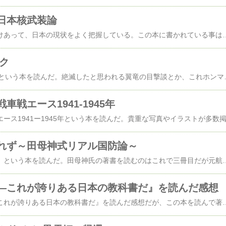
日本核武装論
著者は元航空幕僚長だけあって、日本の現状をよく把握している。
ク
最近世界UMAショックという本を読んだ。絶滅したと思われる翼竜の
戦エース1941-1945年
れず～田母神式リアル国防論～
『座して平和は守れず』という本を読んだ。田母神氏の著書を読むのはこれで三冊目だが元航空幕僚長だけあって自衛隊や国防のあり方について詳細に述べられており大変勉強になった。普通の軍隊が「
―これが誇りある日本の教科書だ』を読んだ感想
噂の著書『田母神塾―これが誇りある日本の教科書だ』を読んだ感想だが、この本を読んで著者