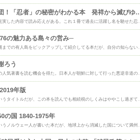
実在した影の軍団！「忍者」の秘密がわかる本 発祥から滅びゆ
ムック本だが、意外と充実した内容で読み応えがある。これ１冊で過去に活躍し名を馳せた忍者全員の
─76の魅力ある島々の営み─
北は北海道から南は沖縄までの有人島をピックアップして紹介してる本だが、自分の知らない島についても詳しく書いてあり参考になる。こういう本を読
謝ろう
ようやくこの百田尚樹の人気著書を読む機会を得た。日本人が朝鮮に対して行った悪逆非道の蛮行についてこれでもか、これでもか！といった具合に列挙してあり、読んでいて吃驚。インドを統治したイギリスは、インドの伝統を尊重してカースト制度を廃止せず、今でもカースト制度が存続してるのに、日本は朝鮮から身分制度を無くして被差別民の白丁たちを解放する等身勝手な改革を次々に断行し支配階層だった両班から様々
2019年版
『よくわかる相続』というタイトルだが、この本を読んでも相続税のしくみはややこし過ぎて一般人には理解し難い。そもそも相続税とか贈与税は私有財産を憎み家族制度の破壊・解体を目指すマルクス・レーニン主義
国 1840-1975年
ビョルン・ベルゲとかいうノルウェー人が書いた本だが、地球上から消滅した国について満州国と琉球に関する記述は、かなりいい加減で出鱈目だった。西洋人の東洋に関する知識など所詮、この程度なのね。あと126頁のイキケの位置だが、南米に