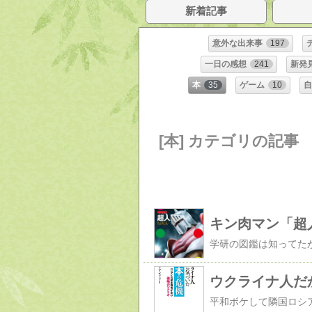
新着記事
意外な出来事
197
一日の感想
241
新発
本
35
ゲーム
10
自
[本] カテゴリの記事
キン肉マン「超人