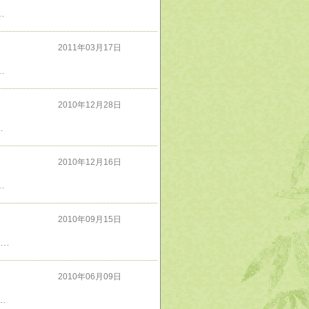
のならず者国家の武力侵略を受けてもアメリカは自動的に助けてくれるわけではないのである。「自分の国は自分達で守る」という当たり前の事が成されなければならない
2011年03月17日
ってくる…！戦死者のグロ写真も多数掲載されており結構ショッキング本当の意味で最強と呼べる狙撃手はシモ・ヘイヘとカルロス・ハスコックですな。この二人は凄い
2010年12月28日
mazon」での評価は芳しくないが書いた本人と出版社は大満足だろう。この勢いなら映画化も実現しそう
2010年12月16日
来なら賞を受賞できるレベルの代物じゃないけど書いた本人は本気で映画化まで考えているらしい。出版社としてはとにかく本が売れて儲かればいいんだろうけど
2010年09月15日
解説付きの恐竜・古生物のイラストが満載の本だが、イラストがCGを駆使したもっとリアルな絵ならよかったのに…でも自分の知らない恐竜や古生物も載っており読み応えは充分あります
2010年06月09日
ィアワークスが絶版と自主回収を決めたそうな。井上堅二氏の『バカとテストと召喚獣』のパクリらしい。バカテスは原作は知らないけどＴＶアニメはつまらなかった。そんな物を剽窃して一度は成功を掴みかけた哀川譲に再起は？