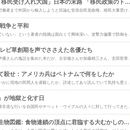
今や世界5位 「移民受け入れ大国」日本の末路 「移民政策のトリレンマ」が自由と安全
高度人材どころか単純労働者まで外国から輸入しようと目論む安倍自民党政権。移民大量受け入れ＆緊縮財政継続＆増税により日本のグローバル化をますます加速させる算段だが、その先にあるの
 戦争と平和
「日本人は戦争に向いていない」という著者の指摘は面白くて興味深い。攻撃力偏重で防御を軽視というか無視、アウトレンジ戦法にこだわりやたら長射程だがそもそも遠距離からでは命中し
テレビ草創期を声でささえた名優たち
大昔から活躍されてる声優さんの逸話を集めた本だが、古谷徹さんや加藤精三さん、玄田哲章
て殺せ：アメリカ兵はベトナムで何をしたか
ベトナム戦争で米兵がいかに現地の民間人を虐殺したか、詳述してあり読んでいて気持ち悪くなる。作戦行動中の米兵は敵どころか味方の集落まで見境無く襲い、民間人を恣意に殺しまくっ
」が地獄と化す日
中国共産党がいかに残虐非道な行いを自国民やチベット・ウイグルの人々に対して行ってきたか、尖閣諸島だけじゃなく沖縄、果ては日本列島
肉食の恐竜・古生物図鑑: 食物連鎖の頂点に君臨する大むかしの生物たち