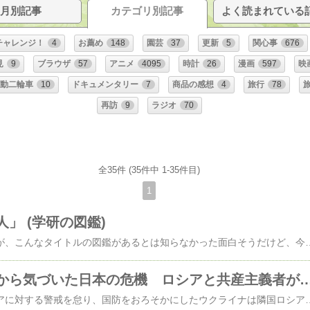
月別記事
カテゴリ別記事
よく読まれている
チャレンジ！
4
お薦め
148
園芸
37
更新
5
関心事
676
見
9
ブラウザ
57
アニメ
4095
時計
26
漫画
597
映
動二輪車
10
ドキュメンタリー
7
商品の感想
4
旅行
78
旅
再訪
9
ラジオ
70
全35件 (35件中 1-35件目)
1
」 (学研の図鑑)
学研の図鑑は知ってたが、こんなタイトルの図鑑があるとは知ら
ウクライナ人だから気づいた日本の危機 ロシアと共産主義者
平和ボケして隣国ロシアに対する警戒を怠り、国防をおろそかにしたウクライナは隣国ロシアに侵略され、クリミア半島を強奪されてしまった。日本も隣国に対する警戒を怠れば沖縄や対馬、北海道を奪われかねない。国内に多くの反日勢力を抱えて