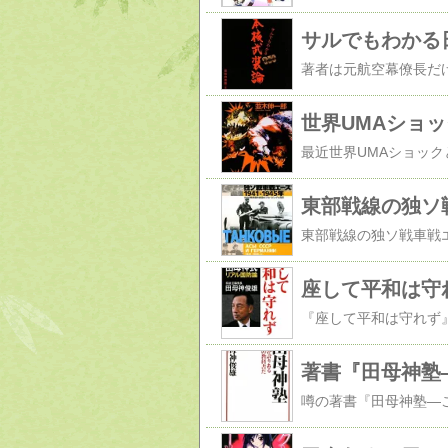
サルでもわかる
世界UMAショッ
東部戦線の独ソ戦車
座して平和は守
著書『田母神塾