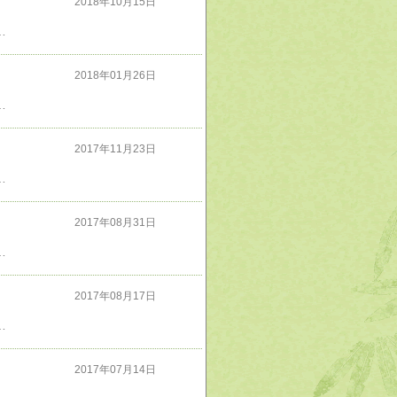
を破壊する
2018年10月15日
は亡国である。このままでは非常に危ない……百年経たぬ内に移民が多数を占め治安は崩壊、少数派に転落した大和民族が移民共に迫害される世の中が実現するだろう。このままではいけない！
2018年01月26日
ない大砲や魚雷、生産性が低く相当な技術を持った職人に頼らないと作れない骨董品兵器の数々、補給・兵站・人命の軽視、等々確かに日本軍は総力戦を戦い抜くようには出来てないわな。
2017年11月23日
さんに関する逸話は載ってなくて残念。それでも声優好きなら読んで損はない本だと思う。
2017年08月31日
ていたのである！Ｂ－５２爆撃機による絨毯爆撃も主に民間人の殺傷を狙ったもので、まさに戦争犯罪そのものである。こんな連中に昔の日本軍の戦争犯罪云々を非難する資格は無い。
2017年08月17日
そのものを制圧・占領し、日本人を皆殺しにする算段である事などが百田氏と石平氏の対談で綴ってある名著。未読の方に是非お薦めしたい。
2017年07月14日