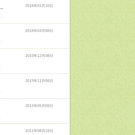
ェクトDATE BOOK（2014）
2016年03月10日
んが載ってないのは残念。それでも自分の知らないゆるキャラを見れてよかった
2016年03月08日
ビックリページ数も50頁ほどしかない。これで定価９００円＋税は高い…と感じた。でも、読んでみたら著者の絵のセンスの良さに脱帽した
2015年12月08日
事場で泥棒をする乞食がどうにか食えると一匙の飯も乞食にやらない乞食同士が袋を引き裂く自分の食えない飯なら灰でも入れてやる銭は汚く儲けても、きれいに使えばよい人が自分に背くなら自分が先に背いてやる病気を与えてから薬をやるみたいな、自分さえよければ他人はどうなろうが知ったこっちゃ無いという身勝手でひとりよがりな諺が多過ぎる。あと他人の不幸を見て喜ぶとか歪んだ倫理観の諺が多く呆れた。だが一番驚いたのは、かの有名なジャイアンの名文句が実は朝鮮の諺だったという事で、解説文を読んでワロタｗ
2015年11月08日
想像力の豊かさに脱帽。でも、中にはガンダムに登場するモビルスーツによく似た生物も描かれていて、これは流石にどうかと思う。まあアイディアは面白いけどね
2015年05月08日
、その意味が納得できるだろう。決してふざけた本ではなく書かれてる事は至極真っ当だ
2011年08月16日