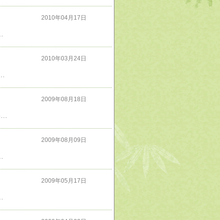
2010年04月17日
この本に書かれている事はどれもみな納得させられる事ばかりだ。
2010年03月24日
目撃談とか、これホンマかいな？と思う記事が写真付きで掲載されている。妖怪の類もＵＭＡとして紹介されている。個人的に宇宙人(地球外生命体)は実在すると思うのだが
2009年08月18日
東部戦線の独ソ戦車戦エース1941ー1945年という本を読んだ。貴重な写真やイラストが多数掲載されており、記述も詳細で結構面白い本だ。ミヒャエル・ヴィットマンをはじめとするドイツ軍の戦車兵の活躍は割と有名だが、ソ連軍の戦車兵に関して書かれた本は殆どお目にかかった事が無かったので読んでみて色々勉強になった。戦史物に興味のある人に是非読んでもらいたい。
2009年08月09日
●●規定」で動くのに対して、「◆◆規定」で動くのが自衛隊だというのを初めて知った。●●と◆◆には、それぞれ漢字二文字が入るのだがこれを即答できない人はこの本を一度読んでみるといい
2009年05月17日
は政治家の素質があると思った。惜しむらくは今のところ当の本人にその気が無いという事だ