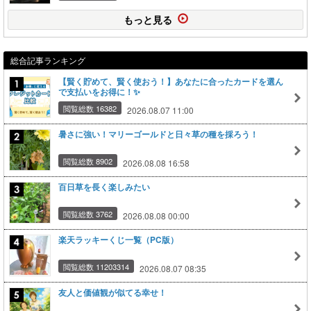
もっと見る
総合記事ランキング
【賢く貯めて、賢く使おう！】あなたに合ったカードを選ん
で支払いをお得に！✨
閲覧総数 16382
2026.08.07 11:00
暑さに強い！マリーゴールドと日々草の種を採ろう！
閲覧総数 8902
2026.08.08 16:58
百日草を長く楽しみたい
閲覧総数 3762
2026.08.08 00:00
楽天ラッキーくじ一覧（PC版）
閲覧総数 11203314
2026.08.07 08:35
友人と価値観が似てる幸せ！