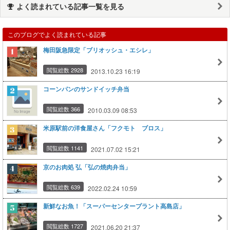
よく読まれている記事一覧を見る
このブログでよく読まれている記事
梅田阪急限定「ブリオッシュ・エシレ」
閲覧総数 2928
2013.10.23 16:19
コーンパンのサンドイッチ弁当
閲覧総数 366
2010.03.09 08:53
米原駅前の洋食屋さん「フクモト ブロス」
閲覧総数 1141
2021.07.02 15:21
京のお肉処 弘「弘の焼肉弁当」
閲覧総数 639
2022.02.24 10:59
新鮮なお魚！「スーパーセンタープラント高島店」
閲覧総数 1727
2021.06.20 21:37