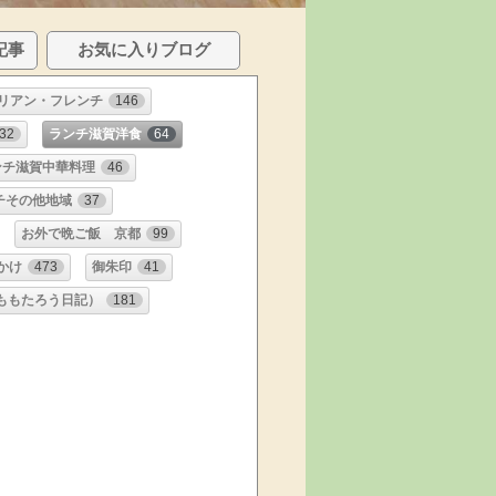
記事
お気に入りブログ
リアン・フレンチ
146
32
ランチ滋賀洋食
64
ンチ滋賀中華料理
46
チその他地域
37
お外で晩ご飯 京都
99
かけ
473
御朱印
41
ももたろう日記）
181