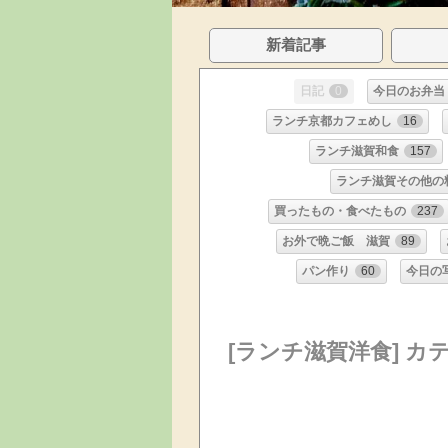
新着記事
日記
0
今日のお弁当
ランチ京都カフェめし
16
ランチ滋賀和食
157
ランチ滋賀その他の
買ったもの・食べたもの
237
お外で晩ご飯 滋賀
89
パン作り
60
今日の
[ランチ滋賀洋食] カ