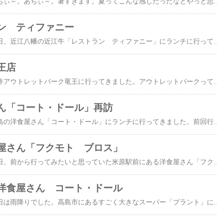
さぁちゅんです～。あぢぃ～。あぢぃ～。暑すぎます。夏ってこんな感じだったなとやっと思いだしました。毎年欠かさず体験してるのに、なんで忘れちゃうんでしょう？今月初めに行ったばかりだけど、また高島市の洋食屋さん「コートドール」に行ってきました。6月に初めて行ってから、なんと、1ヶ月の間に3回目です！年配の寡黙なご夫婦がされているお店で、シーンという音がしそうなくらい静かなお店です。実際音がないわけじゃなく、店内にはテレビがあって、吉本新喜劇が流れてました。中華屋さんにありそうだけど、洋食屋さんには珍しいでしょう？！ここ2回続けて「Bランチ」食べたので、今回は定食メニューから「エ
ン ティファニー
さぁちゅんです～。先日、近江八幡の近江牛「レストラン ティファニー」にランチに行ってきました。精肉店「かね吉」の2階にあるお店です。食堂的なお店ではなく、パリッと洗濯されたテーブルクロスを毎回替えてくれるようなちょっと高級な洋風レストランです。平日のみのランチのサービスメニューがあり、開店と同時に行かないと、かなり待つことになってしまいます。それなのに、前の日に「家を〇時〇分に出るからね！」とオトーサンに約束したののに、いつもながらに30分押しで家を出ました。そう！オトーサンはいつも約束時間に遅れるのです。なぜか日本時間とは15～30分の時差があるようです(笑)ほんとうに遅れたくない時には、実際より早い時間を伝えるようにしていますよ。お店で着くと案の定、満席でかなり待つことになってしまいました。まぁ、店内
王店
さぁちゅんです～。三井アウトレットパーク竜王に行ってきました。アウトレットパークって、開放感のある空間がいいですね～。青い夏の空に入道雲が浮かんでいます。でも、ここ数日、不安定な天候なので、急に雨がパラパラ落ちてきて、屋根付けてくれ！～って切実に思いましたよ(笑)暑さもけっこうキツイです。レストラン街1階の「らんちょす。」でランチをいただきました。ランチのセットメニューは何でも1,793円。おすすめは「創作和風セット」で、献立は月替わりになっています。期間限定メニューもありました。あれ？「ス」が抜けてるよ？？どちらのセットにもデザートとドリンクが付いています。「創作和風セット」をチョイスしました。最初に茶そばが出てきました。上にドバーっと抹茶の粉がかかっていました！ちょっとほろ苦かっ
ん「コート・ドール」再訪
さぁちゅんです～。高島の洋食屋さん「コート・ドール」にランチに行ってきました。前回行ったのが初めてだったのですが、予想以上のおいしさに、もう一回食べたい～！となったのです。黄緑色の建物は目立ちます。年配の寡黙なご夫婦がされているお店で、古くからある町の洋食屋さんさんという感じです。すごく庶民的な内装で、小上がりがあるのも洋食屋さんらしくありません。定食屋さんみたいです。こんな感じなのですが、出てくるお料理は本格的洋食です。店頭には、マスクとメガネのコックさんのお人形。「Bラン
屋さん「フクモト ブロス」
さぁちゅんです～。先日、前から行ってみたいと思っていた米原駅前にある洋食屋さん「フクモト ブロス」に行ってきました。彦根のイタリア料理の人気店「フクモト」の姉妹(兄弟)店なので「フクモトBROS」です。米原駅というのは新幹線の駅があるところで、駅前はコインパーキングがいっぱい。建物の合間にパーキングがあるのではなく、ほとんどがパーキングとなっていて、たまに建物があります駅近の1日600円から、ほんのちょっと離れると1日300円となっていきます。そんな駅近600円のパーキングのある所にお店があります。カフェのような見た目のとてもおしゃれなお店です。店舗の近くに11台のＰがあり、第2駐車場もあるようです。実はちょっと前に土曜日に行ってみたのですが、すごく混んでいて、お客さんが店舗前にあふれている状態で、あきらめて帰ったのです。今回は平日でしたので無事入店することができました。ランチメニューは1,350円～1,800円。ドリンク+250円、デザート+450円。私は「おおきなおおきなメンチカツランチ」、オトーサンが「ミラノ風カツレツランチ」をオーダーしました。ちょっと高めかなぁ～と思ったのですが、先に結論言ってしまいますが、「まぁそれぐらいならいいやんなぁ～♡」と大満足のランチでした。「おおきなおおきなメンチカツランチ」1,400円。見た目では「おおきなおおきな」っていうほどでもないなと思ったけど、食
洋食屋さん コート・ドール
さぁちゅんです～。今日は雨降りでした。高島市にあるすごく大きなスーパー「プラント」に行ってきました。その前に、まずは腹ごしらえです。その「プラント」の近くの洋食屋さんに初めて行ってみました。一軒家の黄緑色の建物で、パッと見では喫茶店に見えます。お店の前のぽっちゃりしたコックさん人形がマスクしてました！ちなみにこのお店のコックさん(ご主人)とは全然似てませんでした(笑)年配のご夫婦で営業しておられるお店でした。4人掛けのテーブル2、2人掛けのテーブル1、小上がりがあって4人用の座卓が2。テーブルには感染対策のアクリル板が真ん中と側面に立ててありました。カウンターがあって、その奥がオープンキッチンになっています。お客さんは年配の男性のおひとりさまが2人おられました。どちらも常連さんのようでした。お店のご夫婦は寡黙で、お客さんもおひとり様ばかりで