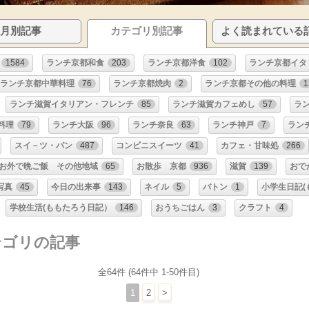
月別記事
カテゴリ別記事
よく読まれている
1584
ランチ京都和食
203
ランチ京都洋食
102
ランチ京都イタ
ランチ京都中華料理
76
ランチ京都焼肉
2
ランチ京都その他の料理
1
ランチ滋賀イタリアン・フレンチ
85
ランチ滋賀カフェめし
57
ラ
料理
79
ランチ大阪
96
ランチ奈良
63
ランチ神戸
7
ラン
スイ－ツ・パン
487
コンビニスイーツ
41
カフェ・甘味処
266
お外で晩ご飯 その他地域
65
お散歩 京都
936
滋賀
139
おで
写真
45
今日の出来事
143
ネイル
5
バトン
1
小学生日記(
学校生活(ももたろう日記）
146
おうちごはん
3
クラフト
4
テゴリの記事
全64件 (64件中 1-50件目)
1
2
>