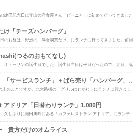
さぁち
たけ「チーズハンバーグ」
さぁち
tenashi(つるのおもてなし)
さぁちゅんで
グリルはせがわ 「サービスランチ」＋ばら売り「ハン
さぁちゅんです～♪9月の末のことですが、北大路橋の「グリルはせがわ」にランチに行きました。いつも大行列の出来ているお店ですが、9月は観光客が少なめのようで、この日はお店に行列もできていませんでした。平日の「サービスランチ」990円はとってもお得です。曜日によってメインが変わります。木曜日だったので「サカナフライ」でした。「クリームコロッケ」も付いています。9月からバラ売りトッピングのメニューが登場しました。「サービスランチ」990円に「ハンバーグ150g」660円をプラスしてもらいました。いつも、「サービスランチ」は食べたいけれど、名物のハンバーグが食べられな
urant アドリア「日替わりランチ」1,080円
さぁちゅんです～♪先日、久しぶりに瀬田川畔にある「カフェレストラン アドリア」にランチに行きました。店舗前の駐車場はいつもながら満車でしたが、向かいのテイクアウトの店舗「アドリア422」の前に駐車できました。道路を横断するのには注意が必要です。お店の中はほぼ満席でした。瀬田川のほとりにあるので、大きな窓からは瀬田川の眺めがきれいです。テラス席もあります。目の前に桜の木もあり、桜の時期には素晴らしいでしょう。「日替わりランチ」1,080円。きのこの和風ソースハンバーグ、カニカマ入りだし巻きなどがついていました。ちょこちょこ色々食べられて、おいしかったです。お味噌汁もおいしかったです。「Cafe Res
ー 貴方だけのオムライス