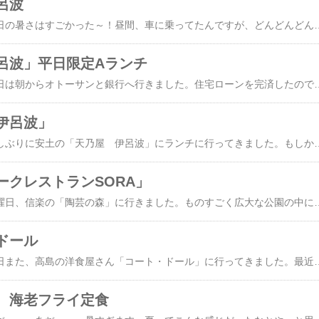
呂波
さぁちゅんです～。昨日の暑さはすごかった～！昼間、車に乗ってたんですが、どんどんどんどん気温が上がって、なんと！車の温度計「40℃」まで上がりましたよ！！びっくりしました。こんな気温の中で人間は生きていけるんでしょうか？今日は昨日までの酷暑で蒸発した水分が一気に降ってきたような土砂降りとなりました。雨が降ってこれほどうれしく感じることがあるとは思いもしませんでした。アマガエルと一緒にケロケロ鳴きたい気分でした～。土曜日のランチは近江八幡安土の「天乃屋伊呂波」に行きました。土曜日はお得なランチがあるのでうれしいです。「Ａランチ」1,350円。メインのハンバーグ、エビフライ、カニクリームコロッケにもりもり盛られたサラ
呂波」平日限定Aランチ
さぁちゅんです～。昨日は朝からオトーサンと銀行へ行きました。住宅ローンを完済したので、抵当権抹消の手続きをしました。私は一緒に行っただけです。我が家はこれで晴れて借金ゼロ生活です＼(^o^)／長期間ローンだったけど、負担にならない額に設定していたので、気づいたら終わったという感じです。とりあえず、めでたいです。オトーサンはお疲れさまでした。銀行を出て、琵琶湖を東に車を走らせ、安土の「天乃屋伊呂波」にランチをいただきました。平日のお昼、お客さんはほぼ満員。とっても繁盛してますね。Aランチ 1,350円。ハンバ
伊呂波」
さぁちゅんです～。久しぶりに安土の「天乃屋 伊呂波」にランチに行ってきました。もしかして、もう1年ぶりくらいになるかな。こちらのお店は10年くらい前までは、店名が「伊呂波」だったのに、気づいたら、看板が「天乃屋」になったので名前が変わったんだろうと思っていました。しかし、今回、レジで他のお客さんが店名が変わったのかと聞いたら、お店の人が名前が変わったのではなくて「天乃屋 伊呂波」なんですよ～と言っているのが耳に入りました。へーぇ、そうだったのか～！食べログとかでも、「伊呂波→天乃屋」に変わったということになってるけど、実は違うんですというのは、お店の人は言わないのかな。たぶんそんな些細なことは気にしてないんだろうな。そんな感じのお店です。「Aランチ」1,350円
ークレストランSORA」
さぁちゅんです～。土曜日、信楽の「陶芸の森」に行きました。ものすごく広大な公園の中に、陶芸専門美術館、産業展示館、レストラン、ショップなどがあります。園内には野外展示もたくさん置かれていますが、今回はほんの一部分のみ見てきました。これは展示というよりも、休憩用のイスなのでしょうか。全て違う柄なので、まるで見本置き場みたいです。登り窯。今行われてる展示イベントです。西洋の名画の陶板画がいくつも置かれていました。ゴッホ。モネ。他にもいろいろありました。徳島市にある大塚国際美術館の陶板画はこの信楽でせいさくされたものだそうです。以前行ったことがありますが、たくさんの名画を見ることができ、とても見ごたえがあり素晴らしい美術館でした。大塚国際美術館を全部見て回るには、3～4時間かかりました！俵屋宗達 風神雷神。もちろんこれも、陶板画です。国宝の縄文土器の復元されたもの。外で、親子教室で縄文土器を焼いておられました。「令和土器ですけどね～(笑)」
ドール
さぁちゅんです～。先日また、高島の洋食屋さん「コート・ドール」に行ってきました。最近はここでのランチが、大きなスーパー「スーパーセンタープラント」とセットで行くことになっています。とても目立つ黄緑の建物です。地元のおじさま御用達のお店なのか、おひとりさまのおじさまが1～2人いるくらいで、店内は大体空いています。お店の前に5～6台駐車出来ます。ランチと定食。海老フライ定食 1,350円。海老フライがとてもおいしいです。私は海老フライの尻尾まで食べる派です。でも、
 海老フライ定食