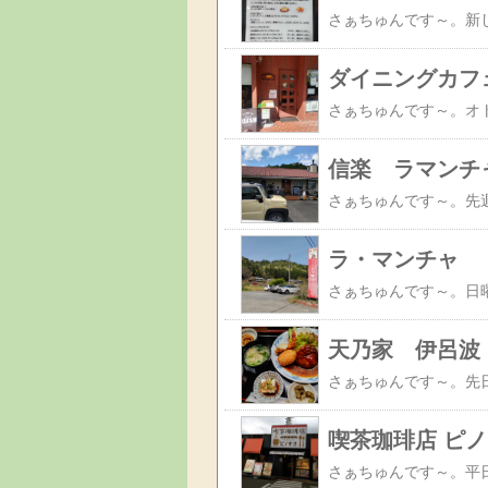
ダイニングカフ
信楽 ラマンチ
ラ・マンチャ
天乃家 伊呂波
喫茶珈琲店 ピノ