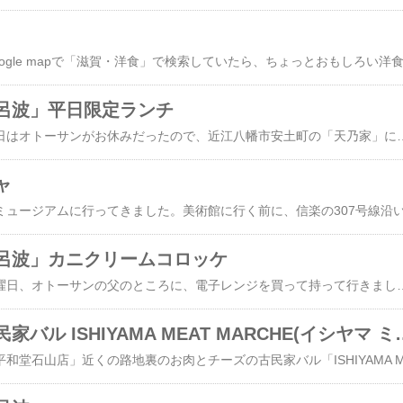
呂波」平日限定ランチ
さぁちゅんです～。昨日はオトーサンがお休みだったので、近江八幡市安土町の「天乃家」にランチに行きました。10年以上2～3ヶ月ごとにちょくちょく通っているお店です。トンカツ、ハンバーグ、カニクリームコロッケなどがおいしいお店です。平日のお昼、お客さんは超満員。とっても繁盛してます。Aランチ 1,450円。ちょっと値上がりしたのかな？ハンバーグ、エビフライ、カニクリームコロッケのほか、小鉢の切り干し大根の煮物と冷奴も付いています。ご飯は1/3量でとお願いしましたが、結構な量がありま
ャ
呂波」カニクリームコロッケ
さぁちゅんです～。木曜日、オトーサンの父のところに、電子レンジを買って持って行きました。今まで使っていたシンプル操作のものに似たものを探したら、近所のニトリで7990円でした。​​その後、義父から何も言ってこないところを見ると、快調に使えているのでしょう。先週の三連休の最後、久しぶりに安土の「天乃家伊呂波」にランチに行きました。「カニコロッケ定食」1,250円。結構な重量のコロッケが3個も付いてます。どちらかというと正統派の洋食を出すお店で、大盛のつもりじゃないようなのですが、何でも大盛モリモリで出てきます。ご飯は1/3でお願いしてもこの量です(笑)サービス精神と、このお店の方たちがすごく食べる人ぞろいなのだと思います・・・・たぶん。カニコロをデミグラスソースの海にダイブ！おい
肉とチーズの古民家バル ISHIYAMA 