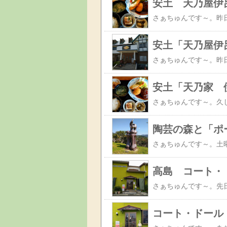
安土 天乃屋伊
安土「天乃屋伊
安土「天乃家 
陶芸の森と「ポ
高島 コート・
コート・ドール