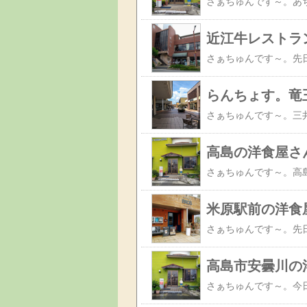
近江牛レストラ
らんちょす。竜
高島の洋食屋さ
米原駅前の洋食
高島市安曇川の