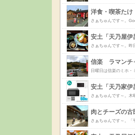
洋食・喫茶たけ
安土「天乃屋伊
信楽 ラマンチ
安土「天乃家伊