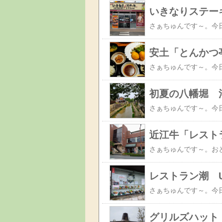
いきなりステー
安土「とんかつ亭
初夏の八幡堀 洋
近江牛「レスト
レストラン潮 U
グリルズハット（G