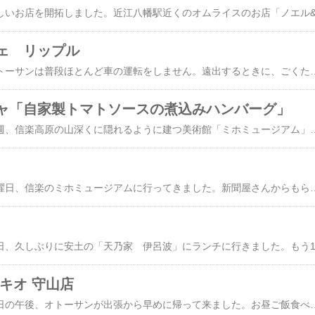
ェ リップル
さぁちゅんです～。オトーサンは普段ほとんど車の運転をしません。遠出するときに、ごくたまにちょっと変わってもらったりという程度です。まっすぐの道のみ限定で、途中の車庫入れもなしで、帰宅時も私が交代してました。急に仕事で自分で運転して移動しなくてはいけないということになり、この3連休で練習することになりました。このまま運転できないということになると、不自由だし、ちょうどいい機会じゃないかと軽く考えておりました。3日間の結果・・・・、無理でした。短期間で何とかすることはできませんでした。仕事先に正直に状況を相談して、電車移動で出来るように変更してもらったとのことです。ヨカッタです。運転の練習に付き合った私も正直言ってへとへとになりました。背中バッキバキです。それでも、今回、車庫入れもなんとかできるようになったし、今後はちょくちょく運転を交代して練習してもらうことにしないといけませんね。そんな運転練習の途中、大津市の北部、JR湖西線 小野駅近く
ャ「自家製トマトソースの煮込みハンバーグ」
さぁちゅんです～。先週、信楽高原の山深くに隠れるように建つ美術館「ミホミュージアム」に夏季特別展を観に行ってきました。「蒔絵」というテーマで、どちらかというと地味な展示であるにもかかわらず、たくさんの人が来ていました。しかも半数以上が外国からのお客さんでした。「ミホミュージアム」に行く前に、信楽の「ラマンチャ」でランチをいただきました。このお店もいつもたくさんのお客さんで一杯です。すぐに満席になりウェディングの人が並んでいます。「自家製トマトソースの煮込みハンバーグセット」1,800円。メインのハンバーグ、サラダ、スープ、ご飯、パウンドケーキ、ドリンクが付いています。シチューの様なスープとご飯はお替り自由です。大食いの人歓迎のお店
さぁちゅんです～。日曜日、信楽のミホミュージアムに行ってきました。新聞屋さんからもらったチケットで、まぁせっかくだしちょっと行ってみようかなという感じだったのですが、古代の美の数々は本当に素晴らしかったです。信楽のランチは「カフェレストラン ラ・マンチャ」に行きました。307号沿いの一軒家の店舗です。信楽の町からちょっと外れた里山の風景の中にあります。駐車場も広くて停めやすいです。窓からの風景。山桜がきれいに咲いていました。店内はロッジ風？信楽焼のタヌキいろいろ＋なぜかマトリョーシカ？薪ストーブかな？ランチメニュー。なんと！サービスランチ990円。メインは日替わりで、この日は「豚肉のオーブン焼き」or「アジのオーブン焼き」でした。肉と魚が選べるとは、ありがたいですね。ハンバーグ色々。ランチメニューはすべて、ご飯とスープお替り自由です。このお店のスープは、クリームシチューのようなスープでとってもおいしいんですよ。「サービスランチとドリンク・プチソフトセット」1320円をオーダ
キオ 守山店
さぁちゅんです～。平日の午後、オトーサンが出張から早めに帰って来ました。お昼ご飯食べに行こうというのだけれど、3時前という中途半端な時間。ちょうどランチタイムが終わってしまいます。以前から気になっていた守山の「喫茶珈琲店 ピノキオ 守山店」に行ってみました。ここは「えびの家」があったところです。「えびの家」の天ぷらと明太子食べ放題が好きだったので閉店した時にはとてもがっかりしましたよ。店頭には食品サンプルも飾ってあり、全体に昭和レトロっぽくしてあります。店内はレトロな装飾は施されていますが、ほとんど「えびの家」の時のままです。メニュー。え～、迷う迷う・・・・。実のところ私は昭和の喫茶店ってあまり縁がなくて行ったことないのですが、これはまさにレトロな喫茶メニューですね。オトーサンはお腹減ってたので「ピノキオプレート(プリン付)」1,210円(税込)をオーダーしました。「日の丸」が立ってます！これはまさしく「お子様ランチ」ですね？！ボリュームもある大人も楽しめる「大人様ランチ」かな(笑)