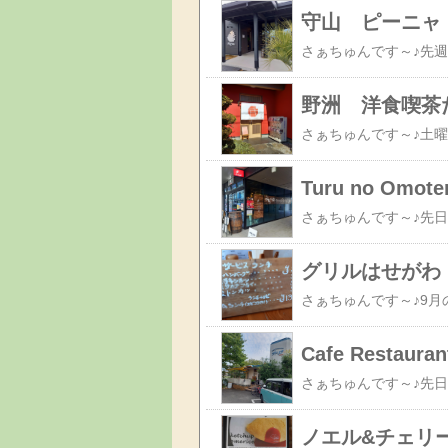
守山 ピーニャ
野洲 洋食喫茶
Turu no Omo
Cafe Resta
ノエル&チェリ