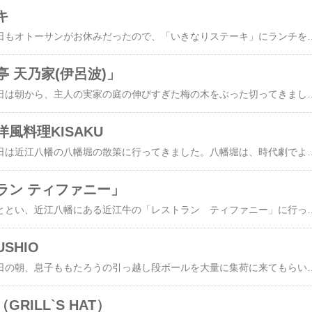
キ
さぁちゅんです～。今日もオトーサンがお休みだったので、「いきなりステーキ」にランチを食べに行きました。ずいぶん前に話題になっていたお店ですが一度も行ったことがなかったので、物は試しと、初めて行ってみました。「いきなりステーキ ニトリ近江八幡店」です。近江八幡のニトリの敷地内にあるお店です。12時ちょっと前でしたが、とても空いていました。4人席のテーブルの真ん中に透明ではないパーテーションが立ててあります。テレビ番組の顔出しNGの人が隠れる衝立みたいな感じです。たとえ２人一緒に行っても、基本「個食」ということなのでしょうか。透明のパーテーションが立ててあるお店は良くありますが、こういうスタイルは初めてです。とりあえず好きなところに座ってくださいとのことでした。テレビで見たときには、お肉を好きな大きさにカットしてもらうとか、オーダーに何か特別のルールがあるような感じだったのですが、店員さんから何も説明がありませんでした。テーブルの上にメニューが置かれていて、こちらから選ぶのかな？これだよね？普通にステーキ定食のお店なのでしょうか？よくわからない・・・・？店員さんを見ると、おしゃべりに夢中の様子。まぁ自力で何とかしましょう。よく見るとパーテーションの下に、オーダーカットのメニューが貼ってありました。281ｇ以上って書いてありました。「テンダーカットステーキ200ｇ」1,133円をオーダーしました。やわらかいということもなく、かといって、硬いこともなく、ごく普通の輸入肉のステーキです。お肉の下に生の玉ねぎが敷いてあるのですが、玉ねぎの切り方が分厚すぎるのか？鉄板が冷めるのが早いのか？火が通らず生のままで、最後まで食べることができませんでした。こういうところはかなりマイナスに感じました。ステーキソー
 天乃家(伊呂波)」
さぁちゅんです～。今日は朝から、主人の実家の庭の伸びすぎた梅の木をぶった切ってきました。梅の木というのはなんであんなに元気なんでしょう。枝が不作法と言っていいほど四方八方に一気に伸びます。家にあった粗大ごみ解体用ののこぎりで切ってみたら、ちょっと太めの枝も意外に簡単に切ることができました。お隣の奥さんが「ワイルド～！」って言って感心してくれました。(あきれてたのかな？！)先日、安土の「とんかつ亭 天乃家」にランチに行きました。お店の名はとんかつ亭ですが、ハンバーグやフライのおいしい和風な洋食屋さんです。1～2月に1回くらい行ってるでしょうか。カニクリームコロッケ定食 1,300円(税込)ずっしりと重みのある大きめの
風料理KISAKU
さぁちゅんです～。今日は近江八幡の八幡堀の散策に行ってきました。八幡堀は、時代劇でよくロケに使われています。新緑が美しかったです。お堀めぐりの遊覧船が行きかっていました。お客さんは2～3人ずつしか乗ってないようでした。水際の黄しょうぶの花が見ごろになっていました。八幡堀のすぐ近くの「洋風料理KISAKU(キサク)」でランチをいただきました。昨年一度行ったことがあるので、今回2度目です。本格的なフランス料理を「気さく」に食べられるようにアレンジされているお店です。​HP​に「あたたかいご飯と、お箸で頂く街の洋食屋さん」とありました。ランチメニューはどれも心惹かれるラインナップです。「和牛ハンバーグステーキと海老フライの盛り合わせ」1,650円をオーダーしました。ご主人が一人で、調理もホールも担当されています。いい匂いや、おいしそうな
ラン ティファニー」
さぁちゅんです～。おととい、近江八幡にある近江牛の「レストラン ティファニー」に行ってきました。近江八幡駅近くの老舗の近江牛専門店「カネ吉」の直営レストランです。1階が精肉店、2～3階がレストランになっています。階段を上がったところがレストラン入り口です。重厚感のあるステキな店内です。平日はサービスランチが超お得に食べられます。実は13年前までサービスランチは以前は月～土だったので、土曜日にたまに通っていたのですが、月～金に変更になってしまい、何となく足が遠のいていました。今回は昔よく食べていた懐かしのミニッツステーキ1,450円をオーダーしました。まずは、信長ネギのクリームスープ。信長ネギってご存じですか？安土名産のすごく太い白ネギです。とてもやわらかくておいしいです。有機野菜
SHIO
さぁちゅんです～。今日の朝、息子ももたろうの引っ越し段ボールを大量に集荷に来てもらい、玄関が一気にすっきりしました。あと3日、ももたろう本人が出て行ってくれるのを待つばかりです(笑)さて、先日、友人が湖南市の1号線沿いにある「レストラン潮（うしお）」にランチに連れて行ってくれました。30年ほど前、友人のご主人の10歳くらい年上のお姉さんが結婚前にデートに行くときに、中学生くらいだった弟くん(ご主人)を一緒に時々連れて行ってくれたお店らしいです。1号線沿いのお店は何度も前を通り過ぎたことはあるのですが、全くその存在に気づいませんでした。国道沿いに大きな駐車場がありますが、大きな看板があるわけでもなく、しかもお店自体が全く外からはうかがい知ることができない構造になっています。駐車場からの入り口に食品サンプルがあります。ファミレス風のお店らしいということがやっとここでわかります。こちらがエントランス入り口。この和風な門をくぐって、塀沿いの細い通路を通っていきます。細い通路を通って出たところはお庭になっています。お庭の木立の奥にお店があります。きっと夜にはライトアップされて、彼女をデートに連れてくるにはぴったりですね。Woodyな店内。壁はコンクリート打ちっぱなし。バブルの香りが・・・・。店内広い！天井高い！テーブル大きい！2人だけどこんな広いお席に案内していただきました。窓の外は入り口の庭とは別の裏庭です。店内は全てこのくらいの大人数のお席しかありません。店内はどこもすごくきれいで、まだ新しいように見えました。本当に30年も経ってるのかな？メニューもすごく多いです。今日のランチとかあると助かるタイプです。いっ
RILL`S HAT）