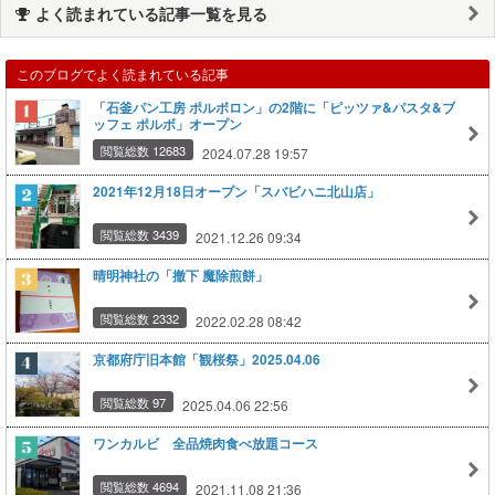
よく読まれている記事一覧を見る
このブログでよく読まれている記事
「石釜パン工房 ポルボロン」の2階に「ピッツァ&パスタ&ブ
ッフェ ポルボ」オープン
閲覧総数 12683
2024.07.28 19:57
2021年12月18日オープン「スバビハニ北山店」
閲覧総数 3439
2021.12.26 09:34
晴明神社の「撤下 魔除煎餅」
閲覧総数 2332
2022.02.28 08:42
京都府庁旧本館「観桜祭」2025.04.06
閲覧総数 97
2025.04.06 22:56
ワンカルビ 全品焼肉食べ放題コース
閲覧総数 4694
2021.11.08 21:36