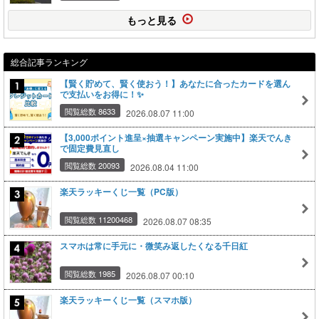
もっと見る
総合記事ランキング
【賢く貯めて、賢く使おう！】あなたに合ったカードを選ん
で支払いをお得に！✨
閲覧総数 8633
2026.08.07 11:00
【3,000ポイント進呈×抽選キャンペーン実施中】楽天でんき
で固定費見直し
閲覧総数 20093
2026.08.04 11:00
楽天ラッキーくじ一覧（PC版）
閲覧総数 11200468
2026.08.07 08:35
スマホは常に手元に・微笑み返したくなる千日紅
閲覧総数 1985
2026.08.07 00:10
楽天ラッキーくじ一覧（スマホ版）