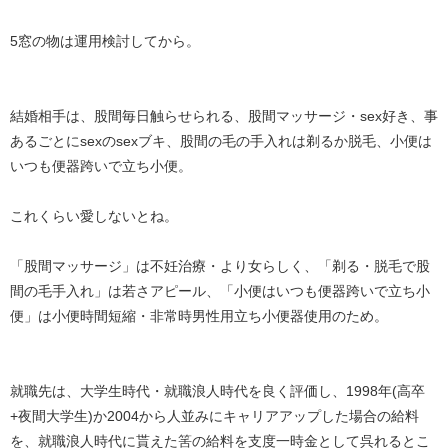
5窓の物は運用検討してから。
結婚相手は、股間毎日触らせられる、股間マッサージ・sex好き、事
あるごとにsexのsexブキ、股間の毛の手入れは剃るか脱毛、小便は
いつも便器跨いで立ち小便。
これくらい愛しないとね。
「股間マッサージ」は不妊治療・より女らしく、「剃る・脱毛で股
間の毛手入れ」は若さアピール、「小便はいつも便器跨いで立ち小
便」は小便時間短縮・非常時男性用立ち小便器使用のため。
就職先は、大学生時代・就職浪人時代を良く評価し、1998年(高卒
+夜間大学生)か2004から人並みにキャリアアップした場合の給料
を、就職浪人時代に貰えた筈の給料を支度一時金として呉れるとこ