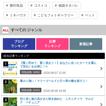
無印良品
コストコ
福袋ネタバレ
ミキハウス
こどもフォトギャラリー
ペット
すべての ジャンル
ブログ
記事
新着記事
ランキング
ランキング
総合記事ランキング
【賢く貯めて、賢く使おう！】あなたに合ったカードを選ん
で支払いをお得に！✨
閲覧総数 18850
2026.08.07 11:00
暑さに強い！マリーゴールドと日々草の種を採ろう！
閲覧総数 10153
2026.08.08 16:58
切り戻し後の花がまた咲き始めた ニチニチソウ サルビ
ア ペチュニア