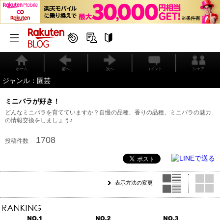
ホーム
前へ
次へ
コメント
シェア
ジャンル：園芸
ミニバラが好き！
どんなミニバラを育てていますか？自慢の品種、香りの品種、ミニバラの魅力
の情報交換をしましょう♪
1708
投稿件数
表示方法の変更