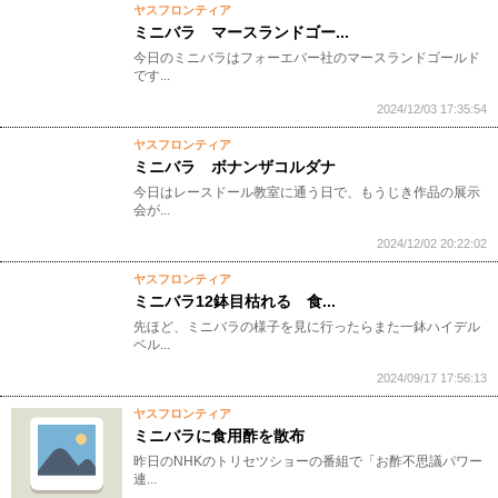
ヤスフロンティア
ミニバラ マースランドゴー...
今日のミニバラはフォーエバー社のマースランドゴールド
です...
2024/12/03 17:35:54
ヤスフロンティア
ミニバラ ボナンザコルダナ
今日はレースドール教室に通う日で、もうじき作品の展示
会が...
2024/12/02 20:22:02
ヤスフロンティア
ミニバラ12鉢目枯れる 食...
先ほど、ミニバラの様子を見に行ったらまた一鉢ハイデル
ベル...
2024/09/17 17:56:13
ヤスフロンティア
ミニバラに食用酢を散布
昨日のNHKのトリセツショーの番組で「お酢不思議パワー
連...