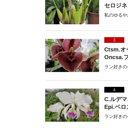
セロジネ
私のゆるや
3
Ctsm
Oncs
ラン好きの
4
C.ルデマ
Epi.
ラン好きの