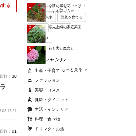
稿する
☆狭い庭を花いっぱい
1
手作りガーデニング
にする育て方☆
今日の出来事
野菜を育てる
暇人主婦の家庭菜園
2
無印良品
コストコ
ミキハウス
花と実と魔女と
3
ブログジャンル
もっと見る ＞
出産・子育て
総数：
30
ファッション
フラ
美容・コスメ
健康・ダイエット
生活・インテリア
8.08 17:37
料理・食べ物
ドリンク・お酒
総数：
91