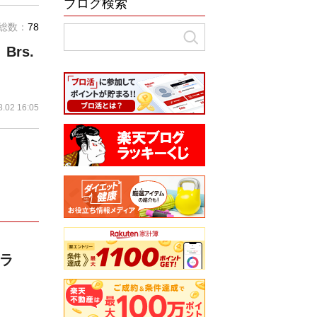
ブログ検索
総数：
78
rs.
8.02 16:05
フラ