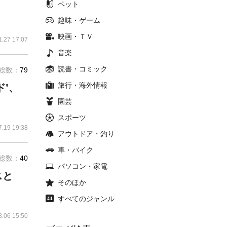
ペット
趣味・ゲーム
映画・ＴＶ
1.27 17:07
音楽
読書・コミック
総数：
79
旅行・海外情報
ド’、
園芸
スポーツ
7.19 19:38
アウトドア・釣り
車・バイク
総数：
40
パソコン・家電
スと
そのほか
すべてのジャンル
8.06 15:50