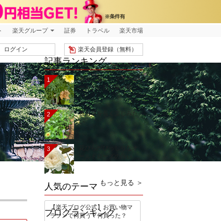
ト
楽天グループ
証券
トラベル
楽天市場
ログイン
楽天会員登録（無料）
記事ランキング
暑さに強い！マリーゴ
1
ールドと日々草の種…
百日草を長く楽しみた
2
い
花びらがびっしりなオ
3
ールドローズの白い…
もっと見る ＞
人気のテーマ
【楽天ブログ公式】お買い物マ
ブログランキング
ラソンで何買う？何買った？