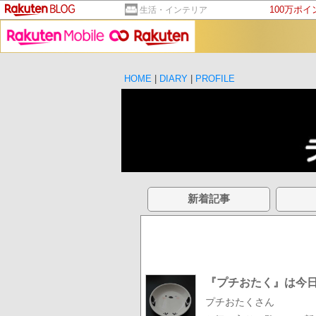
100万ポ
生活・インテリア
HOME
|
DIARY
|
PROFILE
新着記事
『プチおたく』は今
プチおたくさん