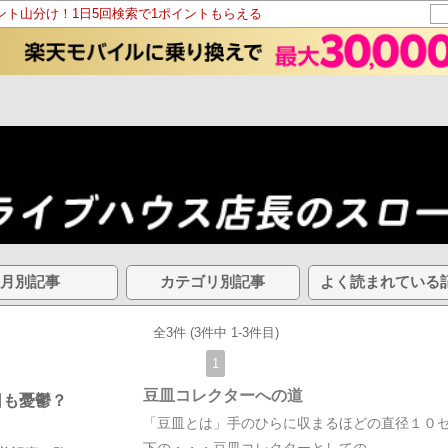
イント山分け！1日5回検索で1ポイントもらえる
月別記事
カテゴリ別記事
よく読まれている
全3件 (3件中 1-3件目)
1
豆皿コレクターへの道
日も憂鬱？
「豆皿とは」手のひらに収まるほどの直径１０
下の・・・豆皿コレクターとしての…