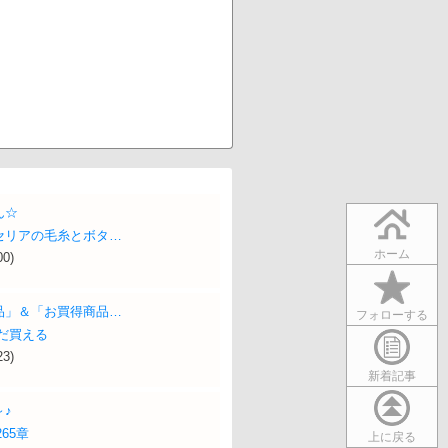
ん☆
セリアの毛糸とボタ…
ホーム
00)
品」＆「お買得商品…
フォローする
だ買える
23)
新着記事
♪
65章
上に戻る