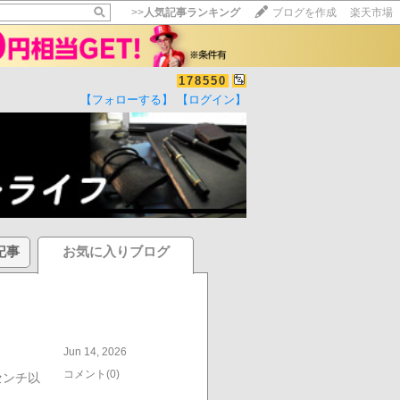
>>
人気記事ランキング
ブログを作成
楽天市場
178550
【フォローする】
【ログイン】
記事
お気に入りブログ
Jun 14, 2026
コメント(0)
センチ以