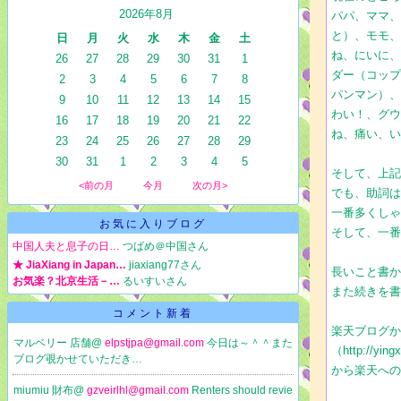
2026年8月
パパ、ママ
と）、モモ
日
月
火
水
木
金
土
ね、にいに、
26
27
28
29
30
31
1
ダー（コッ
2
3
4
5
6
7
8
パンマン）
9
10
11
12
13
14
15
わい！、グ
16
17
18
19
20
21
22
ね、痛い、
23
24
25
26
27
28
29
30
31
1
2
3
4
5
そして、上記
<前の月
今月
次の月>
でも、助詞
一番多くし
お気に入りブログ
そして、一
中国人夫と息子の日…
つばめ＠中国さん
★ JiaXiang in Japan…
jiaxiang77さん
長いこと書
お気楽？北京生活－…
るいすいさん
また続きを
コメント新着
楽天ブログ
マルベリー 店舗@
elpstjpa@gmail.com
今日は～＾＾また
（http:/
ブログ覗かせていただき…
から楽天へ
miumiu 財布@
gzveirlhl@gmail.com
Renters should revie