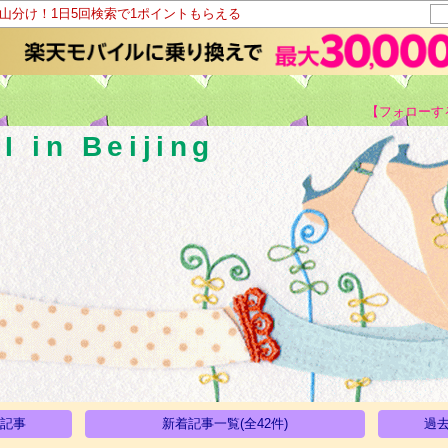
ト山分け！1日5回検索で1ポイントもらえる
【フォローす
I in Beijing
い記事
新着記事一覧(全42件)
過去