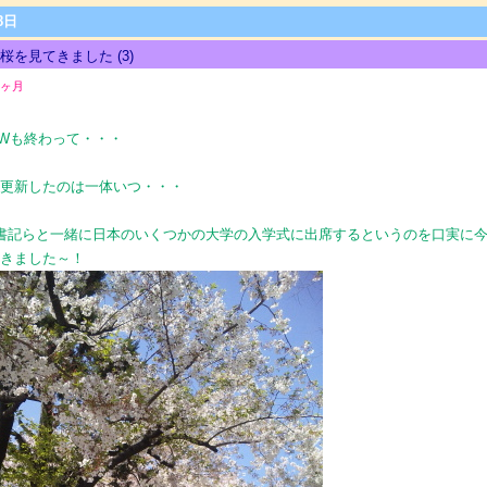
8日
で桜を見てきました
(3)
9ヶ月
Wも終わって・・・
を更新したのは一体いつ・・・
書記らと一緒に日本のいくつかの大学の入学式に出席するというのを口実に
てきました～！