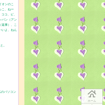
イオンのこ
っこ、ねー
、ココ、ピ、
ンパン（アン
（返事）、こ
いいよ、ねん
こと。
。
か私のパソコン
ホーム