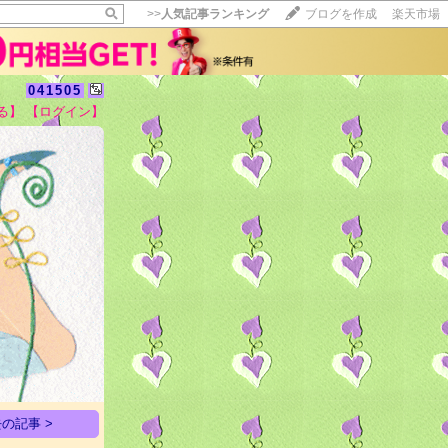
>>
人気記事ランキング
ブログを作成
楽天市場
041505
る】
【ログイン】
【毎日開催】
15記事にいいね！で1ポイント
10秒滞在
いいね!
--
/
--
の記事 >