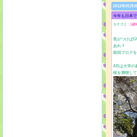
2012年05月0
今年も日本
カテゴリ：
1歳
気がつけばG
あれ？
前回ブログ
4月は大学の
桜を満喫し