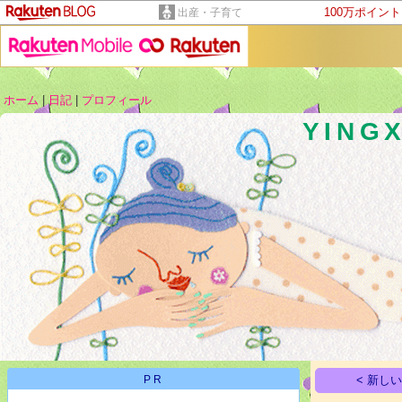
100万ポイン
出産・子育て
ホーム
|
日記
|
プロフィール
YINGX
PR
< 新し