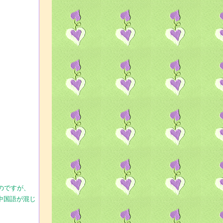
）
のですが、
中国語が混じ