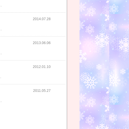
ば「花より男子」はドキドキしながら見たっけね？逆に、リアル高校生たちが演じてれば青春ドラマとして面白く見られたかしら？・・・とか。ミンホ君、高校生には見えないよ。しかも、高校２年生の役で・・・無理ですからぁあああでも、ビジュアルはこれまでで１番だと思いましたミンホ君は超格好良かった好き、好き！！！イ・ミンホ君、大好き！！！イ・ミンホ君は相手役として申し分ない最高の俳優なのですが年相応の恋愛ドラマが見たいなー。ヒロインは可愛い～人が良いんだけど。（＾＾；）そう思うと、「シティハンター」は年相応の役で相手役＠パク・ミニョンもミンホ君に合う綺麗さですっごく良かったかもな。ただ普通の恋愛ドラマじゃなく、アクション系だったので深く嵌れずやっぱり残念だったな。（おいっ！笑）嵌れる恋愛ドラマで、お相手はハン・ヒョジュちゃんで是非、お願いしたいです。（と、ずっと言っている気が。＾０－）キム・ウビンシ、あまり好きじゃないお顔ですが後半はけっこう良かったです。存在感もあり、ミンホ君と二人並ぶと、まぁ背が高くバランス取れてて・・・２番手には適役だった！と思いました。髪の毛はおろしてたほうが見られます！パク・シネちゃんとキム・ウビンのほうが合う気がして見てました。ミンホ君だと格好良すぎちゃってさー、どうしても、もっと綺麗な人とのほうがお似合いだと思っちゃうんだよね。（すみません。＾＾；）パク・ヒョンシク君は居ても居なくても・・・のキャラだったけど出てる時はとても可愛かった。（*＾＾*）クリスタル＆ミニョクカップルはGOODこちらは、リアル高校生っぽくって可愛かったし、お似合いでしたーウンサンよりクリスタルの演じたキャラのほうが良い子に映った私。（＾＾；）チェ・ジニョクとミンホ君のリアル兄弟も目の保養でした☆そっくり！２人は同じところで整形したのかな？（とか、ふと思ってしまった。笑）感想はそれぐらいかな。全２０話は長かったなー。１６話でも良かったかも。さぁ、次は何を見ましょうか。「グッドドクター」あたり？次が気になって仕方ない楽しいドラマを見たいです。
2014.07.28
？アジアに売り出すのが見え見えなキャストだしさ！それでも・・・イ・ミンホ君は相変わらず格好良いですドラマを見てて、「その表情、キャプチャーしたいっ！」と常に思う。高校生には決して見えないけれども、カッコ良いところは非常に良いです。（笑）目の保養ドラマ・・・ってところでしょうかねヒロインのパク・シネをキム・ウビンと２人で取り合うんだけどさーどうなんでしょうね？実際問題、高校にパク・シネが居て、本当に惹かれるかしらねぇ？（と、思いながらの視聴。＾＾；）普通の子よりは可愛い～とは思うけどぉ～、クリスタル＆キム・ジウォンのほうがお顔は絶対に可愛らしいですよね？？？？キム・ジウォンがキム・タン（ミンホ君）の婚約者でパク・シネのライバル役。ちょっと嫌なキャラだけど・・・こんな綺麗な高校生が居たら、ミンホ君は間違いなくそっちに惹かれそうだけどな。（＾＾；）まぁ、ドラマ設定上、２人とも（ミンホ＆ウビン）寂しい想いをしていて・・・お金持ちだけど幸せではなさそうだから金持ちの綺麗な女子よりも純粋で、生きることに毎日一生懸命な貧乏な女の子に惹かれてしまうのもわかるけどね。この兄弟、リアルっぽい！チェ・ジニョクとイ・ミンホ君。異母兄弟という設定ですが、妙に納得！ドラマの兄弟役で、似てると感じることってあんまりないんだけどこの２人は、リアルな兄弟に見える！！！お顔の創りが似てるし、背格好もソックリ。（☆0☆）とにかく、高校生に見えないのでイ・ミンホ君とパク・シネの恋愛展開にドキドキしたりグっときたりすることはあんまりないですが・・・ミンホ君の胸キュンシーンは目の保養になるので良いかな・・・と。（笑）この先、お話はどういう方向に向かうのでしょう。愛のために、財産を放棄する・・・とか、そっち？？？それにしても、兄も貧乏な普通の女の子が好きで・・・ホント、韓国ドラマの御曹司たちはみんな貧乏な女の子がお好きなようで金持ちのお嬢様には簡単になれないけど、平凡な女の子だったら、誰でもなれるのにね。（おいっ！笑）また続きを視聴しまーーーす
2013.06.06
かれ合うシーンは楽しく見られました。キム・ヒソン、最初見た時、さすがに歳取ったなぁ～と思いましたけどでも、見ていくうちに、綺麗は綺麗とすごく思いました。アン・ジェウクとの昔のドラマとかで本当に綺麗で・・・見てて気持ちの良い綺麗さだとずっと思っていましたが歳を取って、子ども産んでも、こんなに綺麗なんて羨ましい！！そして、１０歳も離れたイ・ミンホを相手役に出来るなんて超羨ましい～！笑ドラマの中で‘疑似恋愛’出来るなんてねー。いいな、いいなぁあああああ。（*＾＾*）絶対、ミンホ君に恋しながら演じてただろうな～。 ↑ドラマの見方が違う。完全に。（爆）最近の韓ドラって、それ、無理だろなキャスティングが多く「アイドゥ アイドゥ」のキム・ソナとイ・ジャンウ や今見てる「７級公務員」のチェ・ガンヒとチュウォン。どっちも１０歳以上離れてて（女性が年上ね ＾＾；）えーーーー、イ・ジャンウやチュウォンがヒロインを好きになるはずないじゃん。あり得ない！と思えてまったく気持ち入らないパターンでしたが（キム・ソナとチェ・ガンヒが相手役よりおばさんに映った）ミンホ＆キム・ヒソンは同じ１０歳差でも、全然気にならなかったです。そこまで離れているように見えないからかな？ミンホ君大人っぽいし、キム・ヒソンは年より綺麗だし・・・でとってもお似合いカップルでした☆内容は、あんまり面白いとは思えなかったですが・・・（なんだろ。タイムスリップ的ファンタジー部分は良いとしても 妖怪要素は要らなかった。わけわからん妖怪２人。＾＾； は？なんなの？？？と思えてならなかった。 しかも、妙に中途半端だったし！！！！！）ミンホ君は相変わらず美しい ＆格好良かった～このドラマ、ミンホ君じゃなかったら見ません。もしくは途中リタイアだったでしょう。ミンホ君目当てなら見られるドラマかな・・・って思います。すみません。たいした感想じゃなくて。（＾＾；）ミンホ君、時代劇はもういっかな。現代ドラマがいいな。確か、次回作、決まってますよね～。ただし、ヒロインが苦手なパク・シネ。ってか、これって完全アジアに売り出すため？？？って感じのキャスティングが残念最初、CNBLUEのヨンファも入ってて・・・もう絶対アジア向けだし！！！！！と思いました。（でも、ヨンファは出ないそうで・・・・良かったよ。 パク・シネとはもういいから！って思うんで。＾＾；）ま、キャストよりも大事なのは内容なので、良いドラマなら苦手なパク・シネでもOKと思えるはずなので質の高い良いドラマであることを願いたいです
2012.01.10
ーンでも全然悲しくなかった。（だって離れることを決意しても、次の日には職場で逢ってるしさ。＾＾；）なんだか・・・恋愛面はあまりテンション盛り上がるところはなく後半、２人の関係はあまり気にならなくなってしまった。なのに、現在、２人はお付き合いしてるんだよね？？？？ま、ク・ヘソンやソン・イェジンよりは若くて綺麗だからミンホ君、思わず気持ち入っちゃったかしらねぇ？？？パク・ミニョン・・・私的には、見てるとどうも飽きるお顔だわ。（＾＾；）で、そっちより・・・こっちの２人が良かった！ユンソン VS キム・ヨンジュ検事キム・ヨンジュ検事と、シティハンター＠ユンソンとの対決シーンやお互い助けるシーンとかが、すごく見応えあって良かった！！！２番手＠イ・ジュニョク！とても良かったですミンホ君と対照的な薄いお顔立ちですよね。（それが良かったのかも！笑）印象薄そうだったんだけど、このキャラ、見ていくうちにどんどん良いなぁ～と思えました！！！！出番があまりない回もあったのに、ものすごく存在感ある良いキャラでイ・ジュニョクの雰囲気とキャラもピッタリ嵌ってて・・・素敵でしたねぇ彼の演技もとても良かったと思います。恋愛、こっちメインでいいんじゃない？・・・って、後半思った。（*＾＾*）もう１度やり直して幸せになったところをとても見たかったのに。（：o：）彼を死なせる必要はあったのかしらものすごく不満だった！！！！ドラマ感想はそれぐらいでしょうか。さぁ、ミンホ君・・・次は、ハン・ヒョジュちゃんか・・・シン・セギョンちゃんと是非、恋愛ドラマやって欲しい
2011.05.27
ょっと見やすくなった気がする。言葉はやっぱりよくわかんないっでも、２人のシーンは良いかもっ！絵になるぅうううう～ああ、またキャプチャーに走りそうな予感が。（＾＾；）ヒロインのキム・ナナ＠パク・ミニョン！大統領の娘（KARAのク・ハラ演じるタヘ）の警護員。やっぱ・・・「トキメキ☆成均館スキャンダル」の男の子姿より普通の女の子役のほうが綺麗。（当たり前だけどさ。笑）ミンホ君とのツーショットもお似合い、お似合い！早速、Kissシーンありましたよっ☆恋人同士の・・・ってことではなく一緒だった女を振るために、偶然居合わせたナナ＠パク・ミニョンにKissしちゃう・・・ってシーン。突然キスされてビックリ言葉を失うナナ！原作の冴羽りょうって役は、確か‘女好き’ですもんね？？？（＾０－）キスなんて挨拶だ・・・と軽く流すユンソン＠ミンホ君だけどナナの態度を見て、「もしかして・・・（初めてだった？）」とからかう嫌な奴！（笑）そのせいで・・・・ナナは柔道訓練中に足をケガしてしまいびっこをひきながら歩いていると２番手検事役のイ・ジュニョクが「僕が車で送りますよ」と。車を取りに行こうとするところにミンホ君が車で登場～！！！「乗れよ」と。（*＾＾*）お～、いいねぇ～そのあと家まで送って・・・ミンホ君の作ったラーメンを一緒に食べて・・・この家で１人で暮らしてることを知って前向きなナナの発言を優しい表情で見ているユンソン＠ミンホ君でした。きっと、ユンソンにとってナナはもうすでに特別な存在で・・・・（ナナのほうはまだそこまで意識してない感じだけど）いつもさり気なくナナを守ってくれそうだな。で、そういうシーンがとても良さそうな予感わかんないけど。（笑）ミンホ君、やっぱり格好いい最後、ナナの下に住んでる子どもたちのことでなんだか事件に関わりそうな（繋がりそうな）感じでした。言葉わかんなくても、ミンホ君見たさにこのまま毎週見てしまいそうな気がする。（＾＾；）ミンホ君とパク・ミニョンのシーンが楽しみデス