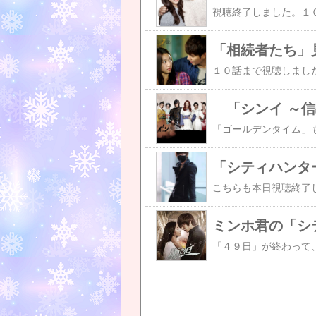
「相続者たち」
「シンイ ～信
「シティハンタ
ミンホ君の「シ