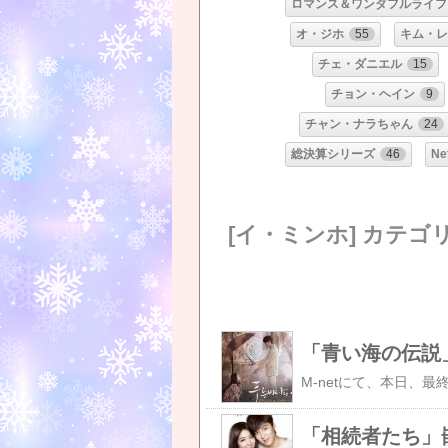
ロマンス＆ワンダフルライフ
オ・ジホ
55
キム・レ
チェ・ダニエル
15
チョン・ヘイン
9
チャン・ナラちゃん
24
総決算シリーズ
46
Ne
[イ・ミンホ] カテゴ
「青い海の伝説
「相続者たち」