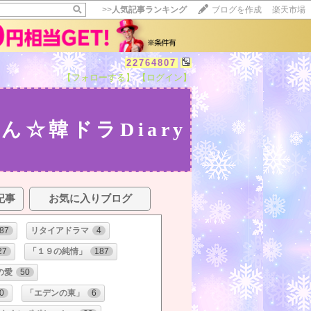
>>
人気記事ランキング
ブログを作成
楽天市場
22764807
【フォローする】
【ログイン】
ん☆韓ドラDiary
記事
お気に入りブログ
87
リタイアドラマ
4
27
「１９の純情」
187
の愛
50
0
「エデンの東」
6