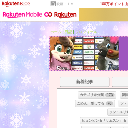
100万ポイント
映画・ＴＶ
ホーム
|
日記
|
プロフィール
新着記事
カテゴリ未分類
173
韓
ごめん、愛してる
70
ソ・
ソン・ユリ
ヒョンビン＆「サムスン」＆