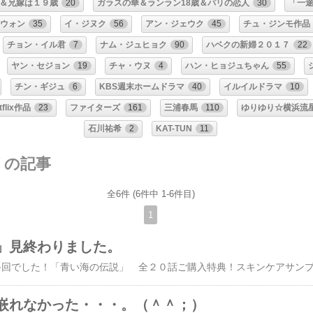
＆兄嫁は１９歳
20
ガラスの華＆ランラン18歳＆パリの恋人
30
「一
ウォン
35
イ・ジヌク
56
アン・ジェウク
45
チュ・ジンモ作品
チョン・イル君
7
ナム・ジュヒョク
90
ハベクの新婦２０１７
22
ヤン・セジョン
19
チャ・ウヌ
4
ハン・ヒョジュちゃん
55
チン・ギジュ
6
KBS週末ホームドラマ
40
イルイルドラマ
10
tflix作品
23
ファイターズ
161
三浦春馬
110
ゆりゆり☆横浜流
石川祐希
2
KAT-TUN
11
リの記事
全6件 (6件中 1-6件目)
1
」見終わりました。
嵌れなかった・・・。（＾＾；）