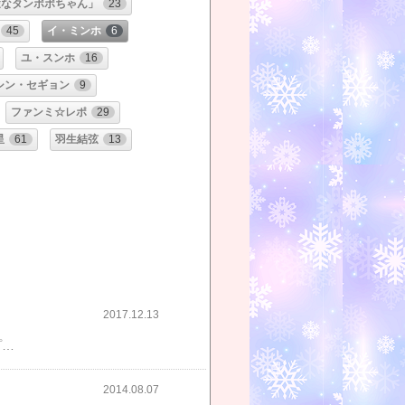
途なタンポポちゃん」
23
45
イ・ミンホ
6
ユ・スンホ
16
シン・セギョン
9
ファンミ☆レポ
29
星
61
羽生結弦
13
2017.12.13
M-netにて、本日、最終回でした！「青い海の伝説」 全２０話ご購入特典！スキンケアサンプルセット【送料無料2680円 ★韓国ドラマ O.S.T★ 青い海の伝説 OST [2CD] 【楽天ブックスならいつでも送料無料19958円】青い海の伝説＜日本編集版＞ DVD-BOX１【楽天ブックスならいつでも送料無料19958円】青い海の伝説＜日本編集版＞ DVD-BOX２CASTイ・ミンホ チョン・ジヒョン イ・ヒジュンシン・ウォンホ(CROSS GENE)Story時を超えて巡り会う２人の運命…。韓国に古くから伝わる説話集「於于野譚（オウヤダム）」に登場する人魚物語がモチーフとなったファンタジーラブストーリー！２０１６年、１１月～のSBSドラマ。平均視聴率は１６．５８％でかなりの高視聴率。同時間帯は、ご存知（＾＾；）、MBC「重量挙げの妖精キム・ボクジュ」KBS「オー・マイ・クムビ」など・・・でした。私はM-netで、毎週、視聴しました。なんとなく、このドラマ、ダメだろうな・・・と予想して見始めました。イ・ミンホは昔から大好きな俳優（*＾＾*）なんだけど最近、気持ちが入らない作品が続いていて（神医、相続者たち ＾＾；）さらに今回・・・あまり得意じゃない・・・チョン・ジヒョンがヒロインだし人魚なんて、つまんなそうだしで、予想通り、１０話ぐらいまで本当につまらなかった話自体がつまんない「ボクジュ」は、こんなのに視聴率大負けしたのかぁ？？？と思えて仕方なかった。（＾＾；）イ・ミンホ × チョン・ジヒョンのビッグスター共演とは言えこのドラマ、この２人じゃなかったら、絶対大ハズレな内容じゃない？？？だいたい、チョン・ジヒョン、もう良い歳なのに（３６歳。結婚して子どもも居ながら）いまさら人魚役、やらなくていいんじゃないの？と感じた。綺麗に見える時もあったけれど・・・チョン・ジヒョンの演技や表情や喋りがどうも、あんまり好きじゃない！！！だからなのか、ちっとも面白く感じなくて・・・こんなの２０話までどうやって話を繋げるんだ？？？超退屈と、思ってましたが１０話過ぎたあたりから、ちょっと見られるようになった気がする。（何故かわからないけど。笑）と、同時に、ミンホ君も１０話以降、カッコいいと思いながら見た。お母さんとの再会あたりまでは、まぁ、それなりに見られましたが１７話ぐらい？お父さん殺人事件！？とかになって・・・また、どーでもいい内容に。（＾＾；）（どうも、悪役マ・デヨン＆カン・ソヒ絡みの事件やシーンが 私的につまらなかった！）最終回は、「へぇ～、そういう展開かぁ！！！」と楽しみましたが全般的に、私好みのドラマではなかった前世との繋がり（因縁）な内容も、あまり響いてこなかった視聴率ほど面白くないドラマだった・・・という結論ですがイ・ミンホは格好良かったですでも、ミンホ君も兵役、行っちゃった。（＞0＜）イ・ミンホ、チ・チャンウク、テギョン、チュウォン、シワン他にもチョン・イル、イ・ジュン、カン・ハヌル、イ・スヒョクもうすぐイ・ジョンソクも行くんでしたっけ？これまで韓ドラの相手役でワクワク・ドキドキさせてくれてた俳優陣が今年は続々入隊で残念。（＞0＜）２年後、帰ってきたら、みんな、もう３２歳とかだからなぁ３０～３２歳って、俳優として旬な時期なのにね。逆に、ソ・イングク＆ユ・アインは、ちゃんと行ったほうがいいのに。（余談。＾＾；）ドラマの話と反れてしまいましたが・・・すみません。私はこのドラマ、嵌りませんでした最終回のカメオ、キム・スルギちゃん、ちょっと嬉しかった！何繋がり・・・だろ？スルギちゃん、カメオでいっぱい出てるよね。ついこないだ見終わった「雲の描いた月明り」にも出てきた。（*＾＾*）可愛い～！！！人魚役、スルギちゃんでも良かったのに。（なぁ～んてネ）チョン・ジヒョン好きの人は楽しく見られるのかも。「星から来たあなた」の作家さんの作品で今回も、似たような演技だった印象です。（＾＾；）
2014.08.07