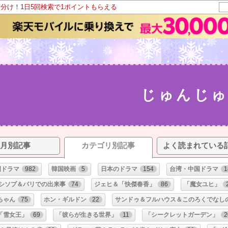
山分け！1日5回検索で1ポイントもらえる
じゅんじゅ
月別記事
カテゴリ別記事
よく読まれている
国ドラマ
982
韓国映画
5
日本のドラマ
154
台湾・中国ドラマ
1
シソプ＆バリでの出来事
74
ジェヒ＆「快傑春香」
86
「魔女ユヒ」
ちゃん
75
ホン・ギルドン
22
サンドゥ＆フルハウス＆このろくでなし
「雪女王」
69
「彼らが生きる世界」
11
「シークレットガーデン」
2