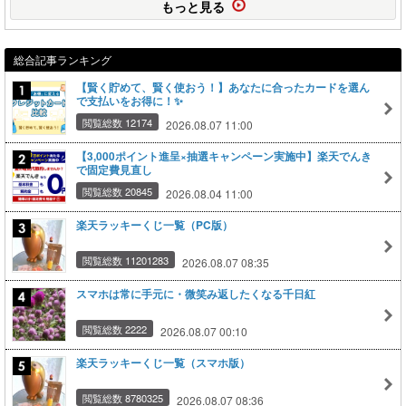
もっと見る
総合記事ランキング
【賢く貯めて、賢く使おう！】あなたに合ったカードを選ん
で支払いをお得に！✨
閲覧総数 12174
2026.08.07 11:00
【3,000ポイント進呈×抽選キャンペーン実施中】楽天でんき
で固定費見直し
閲覧総数 20845
2026.08.04 11:00
楽天ラッキーくじ一覧（PC版）
閲覧総数 11201283
2026.08.07 08:35
スマホは常に手元に・微笑み返したくなる千日紅
閲覧総数 2222
2026.08.07 00:10
楽天ラッキーくじ一覧（スマホ版）
閲覧総数 8780325
2026.08.07 08:36