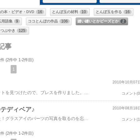
の本・ビデオ・DVD
16
とんぼ玉の材料
10
とんぼ玉を作る
16
玉用語集
9
ココとんぼの作品
106
縫い縫いとかビーズとか
2
つぶやき
125
記事
件 (2件中 1-2件目)
1
2010年10月07
時々いくお気に入りのビーズやさんでステキなキットを見つけたので、ブレスを作りました。これ、キットと思えないくらい大変でした。手間がっ･･･これは、昨年、友人同士で集まって不定期に好きなものを作っている工芸部の部活で作ったものです。シックなあしらいがお気に入りだったのですが、なぜか無くしてしまい、只今再挑戦しています。でもすご～く時間がかかるので、中々完成しません。本来ブレスですが、友人は同じキットで後ろにビーズコードを足して、チョーカーに加工していました。それもステキです！
コメント(0
テディベア♪
2010年08月18
テディベアちゃん、出来上がりました！（しまった！グラスアイのパーツの写真を取るのを忘れた；）ちょっと、写真ではわかりにくいですが、パープルの虹彩にブラックの目で少し大きめのシックなグラスアイです。生まれた赤ちゃんが、女の子なので、ベアの顔もベビーっぽく、ピンクベースにしてみました♪もちろん、ラッピングもラブラブな感じでどうでしょうか？AZUちゃんのテディベアを作っていたら、別のベアの注文が来てしまいました；出産祝いに、手作りベアをあげるというものです。ベアは、昔たくさん作っていたときは、注文ももらっていたことはあるのですが、なんせトンボ玉やらブライスのカスタムやらで忙しく･･･しばらく作っていませんでしたので、材料色々買わないとダメです。でも、たのしいですケド。次は、AZUちゃんと同じモヘアで作りまが、今度はどんな顔にしようかなぁ。。。ちょっと大人な感じのグラスアイにしてみようかなぁ。。。そこで、再びプチブライスちゃんのカスタムも再開しだした私。この秋は手作りの秋ですね！（夏は、山の夏だった；）
コメント(1
件 (2件中 1-2件目)