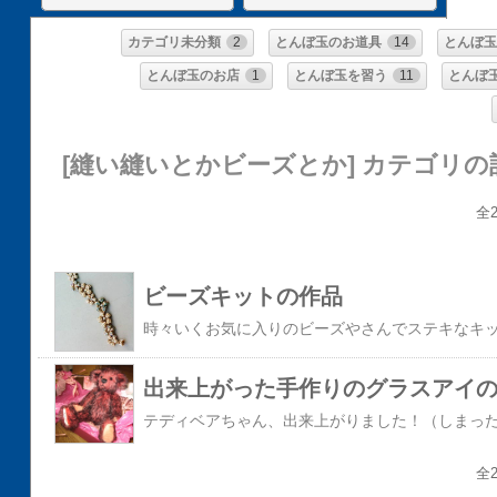
カテゴリ未分類
2
とんぼ玉のお道具
14
とんぼ玉
とんぼ玉のお店
1
とんぼ玉を習う
11
とんぼ
[縫い縫いとかビーズとか] カテゴリの
全2
ビーズキットの作品
出来上がった手作りのグラスアイの
全2