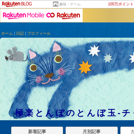
100万ポイン
趣味・ゲーム
ホーム
|
日記
|
プロフィール
極楽とんぼのとんぼ玉-チ
新着記事
月別記事