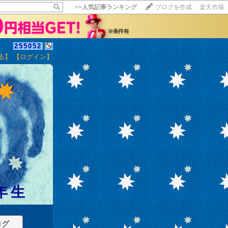
>>
人気記事ランキング
ブログを作成
楽天市場
255052
る】
【ログイン】
年生
ログ