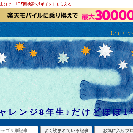
ト山分け！1日5回検索で1ポイントもらえる
【フォローす
ャレンジ8年生♪だけどほぼ1
カテゴリ別記事
よく読まれている記事
お気に入りブ