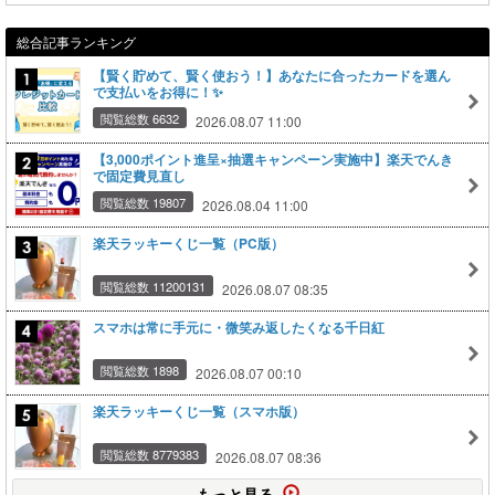
総合記事ランキング
【賢く貯めて、賢く使おう！】あなたに合ったカードを選ん
で支払いをお得に！✨
閲覧総数 6632
2026.08.07 11:00
【3,000ポイント進呈×抽選キャンペーン実施中】楽天でんき
で固定費見直し
閲覧総数 19807
2026.08.04 11:00
楽天ラッキーくじ一覧（PC版）
閲覧総数 11200131
2026.08.07 08:35
スマホは常に手元に・微笑み返したくなる千日紅
閲覧総数 1898
2026.08.07 00:10
楽天ラッキーくじ一覧（スマホ版）
閲覧総数 8779383
2026.08.07 08:36
もっと見る