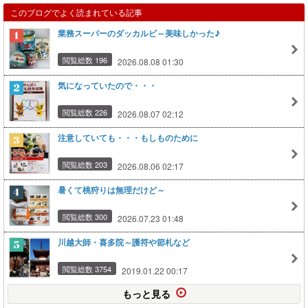
このブログでよく読まれている記事
業務スーパーのダッカルビ～美味しかった♪
閲覧総数 196
2026.08.08 01:30
気になっていたので・・・
閲覧総数 226
2026.08.07 02:12
注意していても・・・もしものために
閲覧総数 203
2026.08.06 02:17
暑くて桃狩りは無理だけど～
閲覧総数 300
2026.07.23 01:48
川越大師・喜多院～護符や節札など
閲覧総数 3754
2019.01.22 00:17
もっと見る