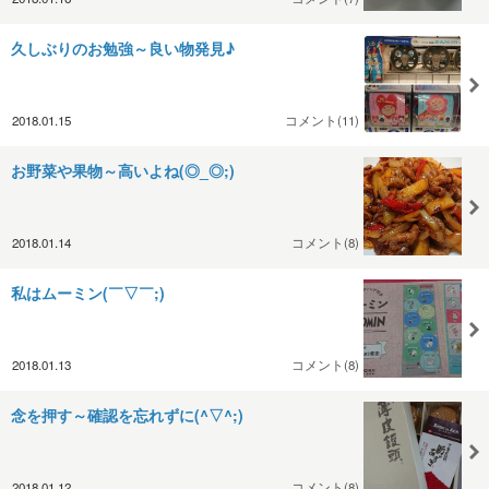
久しぶりのお勉強～良い物発見♪
2018.01.15
コメント(11)
お野菜や果物～高いよね(◎_◎;)
2018.01.14
コメント(8)
私はムーミン(￣▽￣;)
2018.01.13
コメント(8)
念を押す～確認を忘れずに(^▽^;)
2018.01.12
コメント(8)