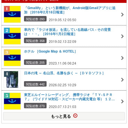
「Gmailify」 という新機能が、Android版Gmailアプリに追
加 ［2016年2月18日報道］
閲覧総数 293
2019.05.12 05:50
車内で 「ラジオ放送」 を流している路線バス ‐ その背景
は・・・。［2016年1月2日報道］
閲覧総数 358
2019.02.13 22:09
ホテル ［Google Map ＆ HOTEL］
閲覧総数 205
2023.11.06 06:24
日本の滝 ～ 名山渓、名勝を歩く ～［ＤＶＤソフト］
閲覧総数 442
2026.02.25 10:29
東芝エルイートレーディング、 携帯ラジオ 「ＴＹ‐ＳＰＲ
７」（ワイドＦＭ対応・スピーカー内蔵充電台 等） １２月
上旬に発売 ［2015年11月16日報道］
閲覧総数 273
2020.07.13 21:03
もっと見る