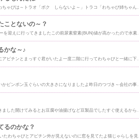
今朝のトラオトラオ～わちゃびは～トラオ「ボク しらないよ～」トラコ「わちゃび姉ちゃんはこっちよ」あっほんとだトラコありがとねわちゃびはいつも北の窓辺なのに今朝は東の窓辺にいましたよしっぽみじとトラコも窓辺にいくのかな～クロスケはまだご飯を食べてたよマロニャンはくつろぎ中～ブルーもちょこっと食べてたよ昨日からブルーに缶詰をシリンジで食べさせたらよく食べたのでよかったです
たことないの～？
昨日会社の帰りにブルーを迎えに行ってきましたこの前尿素窒素(BUN)値が高かったので水素水を飲ませるのをやめたら昨日測った尿素窒素(BUN)値は減ってたのでよかったですお薬を飲ませてるから合わなかったんでしょうかね皮下点滴の薬も酢酸にしてみました家に着いたら８時だったので猫たちに缶詰をあげてパッチマンのご飯はカレイと鮭を焼いときましたよ今朝はシロスケがケージの４階のベッドでまだ寝ぼけてたよくっつき隊は～しましま君とアビチンが一緒にいたよまっすぐ君はこの後どうするかなグリ「おはようさん」ご機嫌だねクロスケはダレてたよブルーもいつも通り元
るかな～♪
今朝のくっつき隊和室にアビチンとまっすぐ君がいたよ一度二階に行ってわちゃびと一緒に下りてきたらしましま君もいたよパッチマンがブルーをケージから出して目薬をさしてたからよだれをだしてたよマロニャンが心配してみてたよグリは爆睡中～はっちゃくとすももは出てきてうろうろしてたよおかあにゃんはブレてきれいに写ってませんでした出勤前の部屋は～わちゃびとトラコがタワーにいたよトラオはいつもの東の窓辺にい
この前に紹介してたすいかピンポン玉ぐらいの大きさになりましたよ昨日のつづき～会社の事務所で時間待ちのブルーまたかつおぶし食べだしたよスーパーで買ってきたタイ風カレーおいしかったけどご飯が少ない《手抜き晩御飯》晩御飯何食べたか７／１５湯豆腐風油揚げと豆腐の煮物片付けが終わったのが１０時半だったので『グリム２』が残りちょっとしか見れませんでした今朝のくっつき隊は～また和室に移動してたよデカ猫コンビはストローベッドの上にいたよアビチンはまたハンモックだねしまし
昨日妹からお中元が届きました開けてみるとお豆腐や油揚げなど豆製品でしたすぐ使えるからありがたいです晩ご飯は湯豆腐にしようと思ってたのに忘れて帰りにくら寿司でうな丼を買ってしまいました家に着いてすぐ食べたので画像も写し忘れて今日の晩御飯は湯豆腐にしよっと前に買ったヘリオトロープは日陰だったのか枯れてしまったのでまた買いましたよ種類によって一年草と多年草があるらしいですがこれはどっちでしょうね今度は長持ちしてほしいですグリのアップ近づきすぎだよブルーはお食事中今度はすもものアップすももも近づきすぎだよすももを写してたらおかあにゃんがタワーに下りてきたよはっちゃくはパソコンラックに乗ったよおかあにゃ
てるのかな？
昨日のつづき～玄関にいたわちゃびとアビチン外が見えないのに窓を見てたよ猫じゃらしを見せたらこっち向いたよわちゃびは猫じゃらし好きだね～夕方片付けをして部屋に戻ってくると～トラオだけ下のベッドにいてみんなはロフトにいたよ二段ベットの上の右はしっぽみじ左はしっぽなが同じ黒猫でも顔の大きさでわかるね下はわちゃび前の左がしまで右がトラコキジ猫どおしでも色が違う