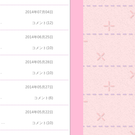
2014年07月04日
カーテンの間から顔を出してましたよおかあにゃんはまだ眠そう出勤前の部屋は～ロフトにわちゃびとトラコがいたよトラコはお尻向けてしっぼみじの真似しちゃいけないよトラコ「私あんな下品じゃないも～ん」今朝はブルーの治療の日だからいつも通り家を出て会社で時間待ちのブルー会社を８時に出て動物病院に４５分に着きましたよ９時まで時間待ちのブルーあっブルー水を飲みに行ったのかな～カリカリと音がしてたのでカリカリを食べてたみたいですブルー「エステの前に腹ごしらえしちゃったよ」
コメント(12)
2014年06月25日
7日の画像よりアビチンの右の後ろ脚の先っぽだけ白いからめずらしいでしょう今朝は変なとこからクロスケ出てきたよマロニャンはまだ居眠りしてるねグリもねぼけてるのかな～今朝はパッチマンが仕事が遅くなって出かけるギリギリ前に帰ってきましたブルーに目薬とお薬をあげてブラシで毛を整えてくれましたよおかあにゃんとはっちゃくもお食事中ライムもお食事中～すもももベッドから下りてきたよ今朝もわちゃびもトラオも昨日と同じハンモックにいましたよ今朝のトラオはすわってましたねあっお見送り隊はアビチンだ～いってきま～す今朝は会社によってからブルーを病院に連れていきます会社を８時にでたら８時４０分ごろ動物病院に着きました待ってる間ブルーは車の中で毛づくろいをしてましたよ今日は仕事帰りにブルーを迎えに行ってきますよ
コメント(10)
2014年05月28日
いましたよマロニャンとクロスケマロニャンは外を見てましたよブルーもスロープから外を見てましたよおかあにゃんは何かちょうだいかなすももは逆光設定で写したけどあまりうまく写らなかったね今朝見たら白い毛の塊が落ちてたけどはっちゃくの毛かなバトルでもしたのかな東側のハンモックにトラオ北側のハンモックにあごのせわちゃびカーテンの上から出てきたトラコベッドから飛び乗ったら近いのにわざわざカーテンからきてるんだね今日は良いお天気で気持ちがいいです会社も暇だから猫みたいに日向ぼっこしたいよ
コメント(10)
2014年05月27日
下りたのでキッチンにいましたよアビチン「パッチマンがカップラーメンをいっぱい買ってきてたよ」ほんとだね きっと出勤前に自分で作るのが面倒だから買ってきたんだよ久々のわちゃびとアビチンのツーショット出勤前の部屋は～しっぽみじとしまが出てきたしっぽみじがめずらしいな～トラコもカーテンから出てきてタワーに乗ったよトラオはハンモックかな～和室にはまっすぐ君とちょびすけがいたよ今朝のお見送り隊はアビチンとしましま君だねいってきま～すガレージの寄せ植えハボタンをペチュニアに換えただけです今朝はブルーを病院に連れていくからバタバタして出かけました車の中も暖かくしてたからブルーも調子よさそうです仕事の途中昼前に連れて行ったからまた夕方迎えに行ってきます
コメント(6)
2014年05月22日
昨日は仕事の途中でブルーを病院に連れて行って高濃度ビタミンC点滴療法をしてもらいに行きました始める前に血液検査をしてもらったらクレアチニンは正常なのに尿素窒素が増えてましたカリウムが少なかったのでこの前の痙攣はこのせいかなって思いましたよ免疫細胞療法もしてもらおうと思ってたらリンパ球を増殖するのでFIVキャリアだと悪くなるかもしれないのでやめにしました帰りの車の中でブルーがお腹空いたってうるさかったですよブルーの左手が腫れてケージの上り下りしやすいようにペットスロープを買いました《手抜き晩御飯》５/２１焼き鮭野菜炒めクリームシチューゆず豆腐寝る前のお部屋訪問ブルーは疲れたのか爆睡してましたよマロニャンもトンネルで爆睡中クロスケは目は開いてたねグリもへにゃ顔してた今朝のアビチンは階段にいたよフラッシュで光りすぎたねおかあにゃんは背筋を伸ばしてるねはっちゃくはどこ見てるのトラコがニャーニャーないてた今朝はベッドにトラオがいないねめずらしい北の窓辺にいたよいつもここにいるわちゃびはどこ行った出かけようとしたら玄関にまっすぐ君がいたよしましま君が逃げたから追いかけて行ったら和室のデカボックスに入ったよこの前から右手で重いものが持てなくて何でかなと思ってたら夜中に起きたとき手首からうでをＯみたいに内側に折り曲げて手首の上に頭を置いて寝てた原因はこれでしたよ
コメント(10)