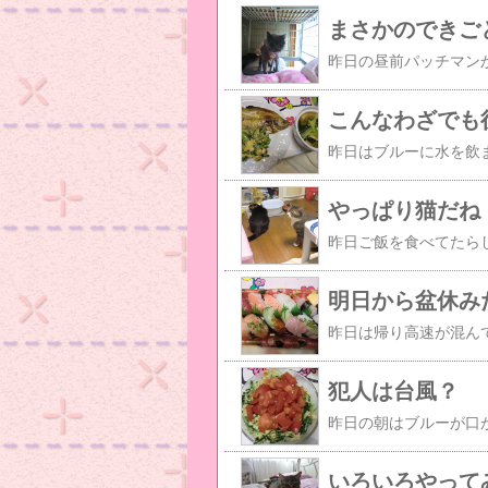
まさかのできご
こんなわざでも
やっぱり猫だね
明日から盆休み
犯人は台風？
いろいろやって