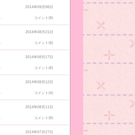
2014年09月06日
言われ連れて帰りましたなんとかがんばってと家に着いた時にはブルーは目を覚ましてくれませんでしたちょっとでも楽になるように連れて行ったのに注射をして１０分ほどで急変してまるで悪夢を見ているようでしたずっとブルーといようと思ったけどわたしがいるとクロスケやマロニャンが落ち着かないのでブルーを１時間ほどベッドで撫でてからケージに置いて２時間おきに様子を見に行ったけど息を吹き返すことはなかったです運転してるパッチマンも心配だったので急変したブルーの事を知らせなかったのでブルーの事が心配で急いで帰ってきたパッチマンがかわいそうでした乳腺癌の手術をしてから２年と１か月ブルーはよく頑張ってくれました何回も危なくなっては復活してくれたブルーでしたが今回は本当のお別れとなってしまいましたいろいろしてきたつもりですが悔やむ事ばかりです今日はパッチマンと一緒に昼からブルーのお葬式を済ませてお空に昇っていくブルーを見送りました
コメント(8)
2014年08月21日
をかぶったシロスケじゃないよまっすぐ君が寝てましたねこちらが本物のシロスケ爆睡中でしたアビチンは気が付いたけどまた寝てましたよちょびすけが玄関にいるから夜はみんな和室にいたんだね出勤前のグリ部屋に何回も入ってたから迷惑そうなグリめずらしくクロスケもケージにいたよマロニャンもケージの屋根にいたのになかに入ってたよ６時にまたブルーに水をあげてこの後帰ってくるパッチマンにバトンタッチですおかあにゃんたちはやっぱり動き回ったのでブレて写ってませんでした私の部屋はわちゃびがバリバリ爪をといでましたよわちゃびの爪とぎをボケ～っとみてるトラオとトラコ今朝はなんとかブルーの水やりができたけどうっかり忘れたら脱水症状になるからね責任重大だよ
コメント(8)
2014年08月17日
いてるけど後ろ足がふらついてるからやっぱり歩かせないといけないと思ってまたケージを元に戻して３階に行けるようにしたんですよ吉と出るか凶と出るかわかりませんけどねマロニャンもブルーの事気になるみたいだねライムも眠たそう呼んだら返事してくれたよはっちゃくもおかあにゃんも眠そうすももも眠そうだけど絶対起きるねおかあにゃん出てきてくれたタワーの棒で背中をスリスリしてたよ和室のハンモックにアビチンがいたよまっすぐ君はベッドにいて～しましま君はデカボックスで寝てたよ明日から仕事です５日も休みだったけど結局何もできなかったです
コメント(6)
2014年08月12日
いちゃったよどっちがどっちかわからないシャッターを押した瞬間ライムが動いちゃったよすもも今日はご機嫌だね今朝はわちゃびがタワーのてっぺんをゲットしてたよフラッシュがまぶしいわちゃびトラオはベッドでくつろいでたよちょびすけがトイレの前で待機してるよ和室ではまっすぐ君が真ん中に乗ってるからしましま君はどこに乗ろうかと考えてるねアビチンニャンもナイトだシロスケは下の様子が気になるみたいいつも暇なのに明日からお盆休みだからか今日は忙しいです
コメント(4)
2014年08月11日
チンが階段にいってみるとまだちょびすけがひらき寝してたよ出勤前、みんなのお部屋訪問グリはこれから寝るとこかなマロニャンは頭で皿回しをしてるみたい昨日からクロスケは隅っこにいたけど今朝はケージに戻ってたねブルーはケージから出してもらって窓にいたよおかあにゃんもはっちゃくもライムも全部ピンボケだったけどすももだけ何とか写ってましたねタワーのてっぺんにトラコロフトの二段ベッドにしまとしっぽみじまた目が光ってるねさっき会社に植えてたスイカを見に行ったら無くなってたモナルダで隠れてたけどモナルダも減ってましたよ
コメント(8)
2014年07月27日