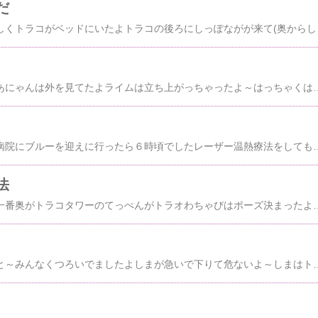
だ
昨日のつづき～めずらしくトラコがベッドにいたよトラコの後ろにしっぽながが来て(奥からしっぽなが・トラコ・わちゃび・トラオ)６ニャン揃ったから写そうとしたら～トラコが逃げたよ
昨日の朝の続き～おかあにゃんは外を見てたよライムは立ち上がっちゃったよ～はっちゃくはニャーニャー言ってたよ社長のお土産うなぎパイ《手抜き晩御飯》５/１７水菜と油揚げの卵とじうどん炭水化物食べちゃったよトラコ「あ～あ～晩御飯ぬきにした方がいいんじゃないの～」そうだねパッチマンがブルーにお灸をしてましたよいいのか悪いのかわからないけどブルーはおとなしくしてましたよしま「これ何のニオイ」お灸だよトラオ「お灸とやいとってどう違うの」知らないけど同じじやな
昨日は仕事帰りに動物病院にブルーを迎えに行ったら６時頃でしたレーザー温熱療法をしてもらいましたが徐々に効果が表れるので今回は目に見えるほどすぐ効果は表れてなかったです次回は月曜日です家に着いたら７時半でした《手抜き晩御飯》５／１６焼きさわら焼きなすタマネギとしめじのお味噌汁グリ「今日は早かったね」うん実家によらなかったし早く帰れたよマロニャン「ブルー姐さんだいじょうぶなの～」うん大丈夫だけどさ～あまりじっとしてなかったみたいだよご飯のあとのぞきに行ったらはっちゃくとすももが出てきましたおかあにゃんはタワーでダレてたよおかあに
法
昨日の出勤前の続き～一番奥がトラコタワーのてっぺんがトラオわちゃびはポーズ決まったよ下に下りて和室はアビチンとまっすぐ君ちょびすけもいるねシロスケはふてくされた顔してるよ《手抜き晩御飯》５／１５焼きサバほうれんそうの卵炒めだいこんと納豆のサラダトマトナスのめかぶ煮まだだしの素買ってなかったのでめかぶ茶があったのを思いだして使ったらよい出汁がでて美味しかったです二階に上がろうと思ったら和室にアビチンとまっすぐ君しましま君もいたよ照明を消すのにドアを開けたら奥にグリがいたよ眠そうだね右をみたらクロスケもいたブルーは焼きかつおをちょうだいって言ってたけどマロニャンはトンネルででも寝てた
家に帰って部屋に入ると～みんなくつろいでましたよしまが急いで下りて危ないよ～しまはトラオをよけてうまく下りましたよこの前実家の近所にがんの温熱療法や高濃度ビタミンＣ点滴療法をされてる動物病院を見つけたので仕事から帰ってブルーを連れていきましたレーザーを当ててみてうまくいくようだったらレーザーサーミア療法もしてみようかなと思ってます冷蔵庫に入らない干物を焼きました普通のアルミホイールで焼いたのでくっついてしまいましたよ《手抜き晩御飯》５／１２アジとカマスとサバ納豆牛乳晩ご飯だけ炭水化物抜きダイエットやってます昨日植木の本を出してきて３種類植えてるのに何でスモモの実ができないのか捜してたけどわかりませんでしたよ前にまだ形だけの小さい実はできてたのにしらんまに無くなってたことはあるけどもしかしたら鳥さんに食べられたのかな～花が終わった時点で網でもかぶせたらよいのかもね今朝のキッチンは～３ニャン別々に寝てましたよはっちゃくは～おかあにゃんが食べてるのをみて