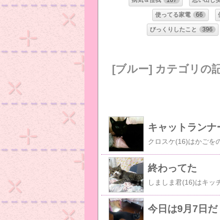
病気＆怪我
107
思い出し
使ってる家電
66
びっくりしたこと
396
[ブルー] カテゴリの
キャットランナ
終わってた
今日は9月7日だ