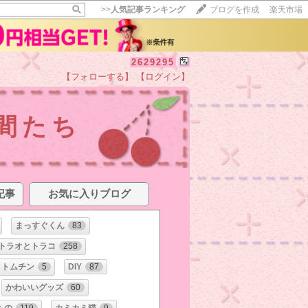
>>
人気記事ランキング
ブログを作成
楽天市場
2629295
【フォローする】
【ログイン】
間たち
記事
お気に入りブログ
まっすぐくん
83
トラオとトラコ
258
とトムチン
5
DIY
87
かわいいグッズ
60