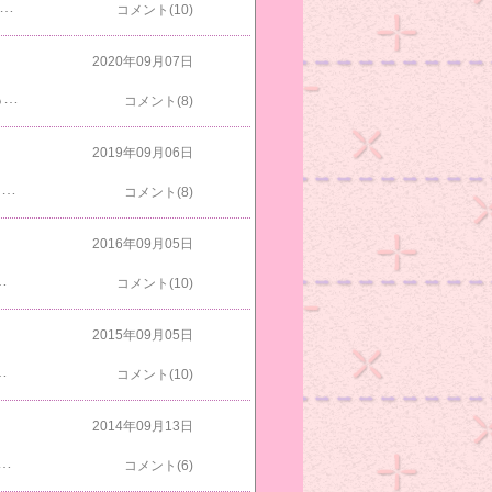
だけど元気だしっぽみじ(18)はベッドの上にいたよすもも(14)は布団にもぐってたけど出てきたよはっちゃく(14)はウロウロしてたけどベッドに来たから写せたよサバオ(7)は肉球ベッドでくつろいでたよ自動の画像色修正をしたらこんな感じですクロスケ(12)はまたトンネルの中でUターンしてたよマロンちゃん(14)は鼻通しの後、缶詰めを食べてたよはち君(4)はまた冷蔵庫の前でゴロゴロしてたよマットをケリケリして遊ぶのが好きみたいしましま君(15)はまたおねだりに来てたよはち君(4)今度はソファーにいたよ近づきすぎのシロスケ(12)9/5日はブルーの命日でした8月にもうすぐだなと思っていたら9/5・9/6日も更新後に気づいて今日はやっとアップ出来ましたよ昨日和室で何か変な音がするから見に行ったらシロスケ(12)としましま君(15)がケージごしにバトルしてたよ仲良くしてくれたらシロスケも貸し切りしないで出られるのにね
コメント(10)
2020年09月07日
ライム(13)は起きてたよはっちゃく(13)は窓辺のタワーで寝ぼけてたけど起きて出てきたよすもも(13)はベッドで寝ぼけてたよマロンちゃん(13)はこのあとケージのてっぺんにあるクッションで寝てたよクロスケ(11)はやっぱりトンネルにいたよサバオ(5)はキャットテントに入ってたよ気づいたみたいあくびをしながら出てきたよしっぽみじ(17)はロフトにいたよしっぽなが(17)はロフトの２段ベッドの上の段にいたよわちゃび(14)はヒンヤリシーツから出てきたよシロスケ(11)はケージの縁でスリスリしてたよコテツ君(６？)はスツールで寝てたよしましま君(14)の後をついていったら和室に入ったよはち君(2)はトイレに入ってたよはち君(2)のアップ９/５日はブルーの命日でしたもう６年も経ってたんですね今日もお空でみんなと仲良くしてるかなやっと台風は通り過ぎましたねこちらは風は少し強かったけどふつうの雨で今朝も少し降ってたけどすぐやんで晴れでしたよ
コメント(8)
2019年09月06日
グリちゃん(19)起きてたよマロンちゃん(12)はねむねむでしたよクロスケ(10)はトンネルにいたよサバオ(5)は寝袋に入ってたよ眠そうなライム(12)カメラに近づいてきたよはっちゃく(12)はウロウロしてたよ鼻の上がまた汚れが浮いてきてたよすもも(12)は布団から出てきたよ私の部屋は～しっぽなが(16)が出てきたよしっぽみじ(16)はロフトにいたよわちゃび(13)はカシャカシャトンネルにいたよはち君(2)は階段にいたよちょびすけ(16)も出てきたよしま(16)は私と一緒にキッチンに下りてきてソファーで写したら時は普通の顔だったのに後で見たらこんな顔してたよコテツ君(５？)はケージでくつろいでたよシロスケ(10)はカメラのストラップを狙ってたよしましま君(13)はデカボックスにいたよ久々登場昨日はブルーの命日でしたもう５年経ちましたよ今頃、向こうで何してるかな以前使いやすいように整理して置いたつもりが最近使いにくくなってきてますよ使うものだから捨てられないしスッキリしたいです
コメント(8)
2016年09月05日
ねむのわちゃびゴロゴロ言ってるトラオトラコがいないと思ったらまたここにいたよブルーが亡くなって今日で２年年齢不詳でうちに来たけどおとなしい人懐こい猫でしたよちびが亡くなった2007年はおかあにゃん一家とトラオトラコ兄弟が６匹来てニャンタが亡くなった2009年はマロンちゃんアビチンクロスケシロスケ４匹増えて合計１０匹ブルーはサバオだけだったから遠慮したのかな偶然なのか亡くなった年に新しい猫が来るから不思議でしたよ
コメント(10)
2015年09月05日
なって好きなものだけしか食べなくなったんですよ２０１２年の春ににしこりができてだんだん大きくなってきたから８月に切除してもらったら乳腺ガンでした４か月で再発してまた切除左の乳腺をとって右の乳腺はなぜか下だけ切除４か月経つと再発して２０１３年の１２月に手術したときは粒状だったのが変異してリンパに絡まって全部取りきれれない状態でしたそしてまた４月に大きくなってきてもう手術できないといわれ他の病院で丸山ワクチンをうったりいろんなサプリを試したりもしました高濃度ビタミンＣ点滴療法は薄い濃度でしてもらったけどダメでしたレーザー温熱療法は毎日しないとだめだと思いましたねそのあと抗がん剤のカプセル治療をした時いつもは手術後もすぐ元気になって回復したブルーがご飯も食べられなくなってしまって今でも後悔しています他のみんなも病気にならないように気をつけていきたいです
コメント(10)
2014年09月13日
けどもう何年も通ってたような気がしましたよ家に帰って部屋をのぞくとトラコ・わちゃび・しっぽなががいましたよ《手抜き晩御飯》晩御飯何食べたか９／１２焼き鮭もやし炒めトマトかぼちゃの煮物みょうがの味噌汁くっつき隊のしましま君今朝は和室の使ってないケージの上で寝てましたよその下にいたちょびすけアビチンはソファーにいたよグリは窓辺にいたよクロスケもケージにいたよマロニャンはスリスリして気持ちよさそう～でもピンボケだおかあにゃんもピンボケだよライムも照明をつけてないからピンボケなのかな～すもももしっぽをクニャクニャさしてるよはっちゃくもなかなかじっとしてくれないよ外も明るくなってきたトラオはまたキティちゃん枕ゲットだね土曜日だから仕事は昼に終わって高速に乗ったら混んでいたけどちょろちょろ流れてたからすごく眠くなりましたよ
コメント(6)