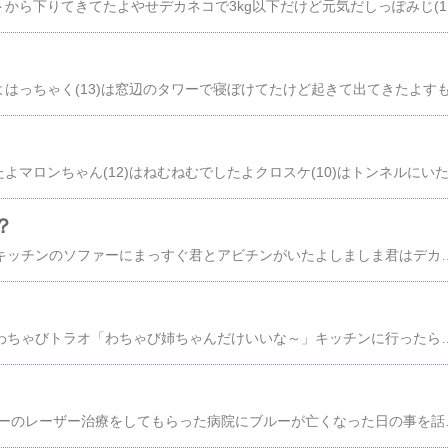
しっぽなが(18)がロフトから下りてきてたよやせデカネコで3kg以下
？
今朝はくっつき隊からキッチンのソファーにまっすぐ君とアビチンがいたよしましま君はデカボックスにいたよグリは窓と布団の隙間にいたよサバオは眠かったみたいで猫ベッドにいたよマロンちゃんも目だけ開いてる感じおかあにゃんは髭の長さがまちまちだねライムはＳ字から出てきたよ怒ってるみたいに見えるけどびっくりしてるはっちゃくすももはアクロバット好きだもんね私の部屋は～しまとしっぼみじは寝てるねトラオは後ろ向いてるよ東のハンモックでねむ
１階からもどってきたわちゃびトラオ「わちゃび姉ちゃんだけいいな～」キッチンに行ったらアビチンがまたまっすぐ君にくっついてたよしましま君はコタツでダレてたよドアを開けたらグリがご飯を食べ終わったとこでしたクロスケも奥にいるねマロニャンはどこかに隠れてたみたいサバオはケージの一段目にいたよサバオ「ブルー姉さんが帰ってきてたからボクは下にいるんだよ」ブルー「久しぶりにゃん 一周忌だから呼ばれたにゃん」おかあにゃんは寝ぼけてたよすもももねむねむだねはっちゃくが急に来たからびっくりしたおかあにゃんいつもの２ショットでおすましのはっちゃく私の部屋に戻ったらロフトの二段ベッドにトラオ・わちゃび・しっぽなががいたよトラコは北のハンモックにいたよ今日はブルーの一周忌ですブルーは２００６年うちに来たとき猫エイズキャリアでしたが何でもよく食べて元気でしたよ２０１２年になってからグルメに
昨日は仕事帰りにブルーのレーザー治療をしてもらった病院にブルーが亡くなった日の事を話して自家治療用具を返却に行ってきました早いものでもう一週間も経ってたんですねレーザー治療は２～３ヶ月しか行ってなかった