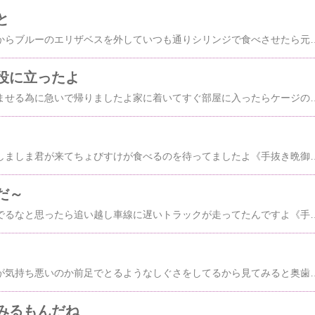
と
昨日の昼前パッチマンからブルーのエリザベスを外していつも通りシリンジで食べさせたら元気そうにしてたと電話があり水をやると異常に嫌がるから私みたいにスポイドであげたと言ってましたよ仕事が終わっていつものように帰ってゴロゴロ言ってるブルーに水をあげたらあまり飲まなくてすぐおきあがって鼻もグスグスいわせてたから風邪をひいたのかなと思いましたいつものようにケージに入れて７時すぎ頃肺炎になったら困るしもしかしたら手術をしてもらった病院だったら治るかもしれないと連れていったんです院長先生にレントゲンを撮って診てもらうと癌も転移して肺水腫になってると、このぐらいの量なら抜かずに注射で様子をみてくださいもう末期だから今夜が峠だといわれ支払いを済ませて車の中でパッチマンに電話をかけてたら急にブルーが苦しみだしたからあわてて病院にもどり受付に様子を告げてる間に急変してしまい診てもらった時には気絶してチューブで酸素を送ってもらったけどもうだめだと
役に立ったよ
昨日はブルーに水を飲ませる為に急いで帰りましたよ家に着いてすぐ部屋に入ったらケージの入り口に待ってましたよ 《手抜き晩御飯》晩御飯何食べたか８／２０焼きカレイゴーヤとたまご炒め小松菜と油揚げの煮物ブルーの水をやりながらマチャアキのカラオケをみて終わったから一度部屋に戻ってきましたしっぽながとしまトラオとしっぽみじが気持ちよく寝てましたよしらんまにしっぽみじとしまが変わってました１０時にまたブルーの水やりに行ってしらんまに寝てしまい目が覚めたら１２時だったのでまたブルーに水を飲ませましたよ部屋に戻って寝て２時半と４時半なんとか水を飲ますことができました夜中に何回もトイレに行く技が身についてるから何とかやり遂げられましたよ今朝の和室は～カツラ
昨日ご飯を食べてたらしましま君が来てちょびすけが食べるのを待ってましたよ《手抜き晩御飯》晩御飯何食べたか８／１６焼き鮭サバみりんゴーヤとたまご炒め青シソ入り大根おろし最近のわちゃびは猫じゃらしを持ってきて私が猫じゃらしを受け取ると丸ボックスに入るこの中だとじゃまされないからかな～今朝のマロニャンは～タワーから覗いてたよクロスケは隅っこにもトンネルにもいなかったよブルーはシリンジで食べさせてもらったものを全部吐いたパッチマンがたくさん食べさせてしまったみたいそのあと３時間ほどたってから急に自分で水を大量に飲んだらしいよ自力で歩
だ～
昨日は帰り高速が混んでるなと思ったら追い越し車線に遅いトラックが走ってたんですよ《手抜き晩御飯》晩御飯何食べたか８／１１にぎり寿司今朝のブルーちょうどパッチマンがこれからシリンジで食べさせるとこでしたブルーって呼ぶとこっちを見てくれましたよ２０１２年８/１１日に腫瘍を見つけて８/１４に手術したから丸２年経ったんですねまたふっくらしたブルーに戻ってほしいですよ写してる時東の窓をのぞいてたすももがこっちに来たからおかあにゃんとはっちゃくが後ろを向
昨日の朝はブルーが口が気持ち悪いのか前足でとるようなしぐさをしてるから見てみると奥歯の上の歯がないから下の歯が歯茎に当たって痛かったみたい何箇所もパッチマンが歯をやすりで削って今朝は何とか治まったみたいです《手抜き晩御飯》晩御飯何食べたか８／１０水菜とたまご炒めとトマトのぶっかけそうめん照明を切りに行った時のおかあにゃんまたボール遊びしてましたね今朝のアビチンは階段にいたよしましま君はここにいたねまっすぐくんは寝れないからうろうろしてないてましたよ１時間後アビチンも来てましたよキリッと写ったシロスケ４分後にアビ
みるもんだね