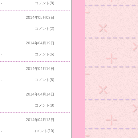
から買い物に行ってきました先にホームセンターに行って花を見てたら八重咲ペチュニアが３色プランターに入って１４８０円で買えたのでラッキーでした早速玄関に置きましたよお出迎えまっすぐ君まっすぐ君「味海苔買ってきてくれた～」そんなの買ってないよもし買ってきても内緒にしとくよしましま君「ボクは焼きカツオの方がいいよ」寝てるのかと思ったらしっかり聞いてたんだねふいに部屋に入ったからライムもじっとしてたよはっちゃくはツルツルすべってくれたおかあにゃんはサッカーしてたから動き回ってうまく撮れなかったよ部屋に戻ってくるとベッドでわちゃびが毛づくろい中トラオが慌てて出てきたよ今日から楽天のお買い物マラソンですさぁこれから猫たちのもの買わなくっちゃね
コメント(8)
2014年05月03日
ま様子を見たほうがいいと遠くまで行っただけで無駄でしたよおかあにゃん「またいいことあるよ」そうだね～ネバーギブアップだもんね爆睡のまっすぐ君あご汚いよアビチンは眠いのかなしろすけ「まっすぐ君のいびきがうるさいんだよ」はっちゃくはご機嫌だねこの前買ったペット用のお灸をパッチマンにしてもらいました初めはじっとしてたブルーも嫌がってましたねトラオはクッションの上でくつろぎ中～今日の晩御飯は何にしようかな～
コメント(2)
2014年04月19日
出て袋に入れる時パックの隙間から出て落ちたから捨てましたやっぱりドジしましたよ家に着くとシロスケはちょうど寝るとこだったみたいベッドの屋根をつぶして座ってたよ入り口が狭くなったのかな～和室のクローゼットの上にはアビチンとしましま君がいたよもう布団に飽きたみたいだねそろそろ片付け時かなグリとマロニャンは何か話してたみたい親玉は止まってるみたいだけど今回のブルーはどうかな～マロニャンはびっくりしてみてたなんでかなすもももびっくりしてたなんでかな２時ごろ帰ってきたのにブログ更新をしているとしらんまに寝ていてこんな時間になっちゃいましたよ
コメント(6)
2014年04月16日
てたよはだかんぼブルーは今朝は猫らしく写ってたよブルー「きれいに写してくれてありがとね」ブルーまたいつもの顔になってるよはっちゃくもおかあにゃんも落ちそうな場所で寝るのが好きだねぇ出勤前にのぞいたら今朝はしまだけ～みんなはこんな狭い部屋のどこにいったのかな～東側の窓辺でトラコをみつけたベッドの下でトラオも見つけたよ朝ご飯は昨日買ったビビンバ昼ごはんはバケットで作ってみましたがバケット100円卵36円トマト70円ハム100円で約300円でしたよ最近は国道を走っていても看板が陰気な看板ばかりになって目立たないから何のお店かわからないよ
コメント(8)
2014年04月14日
も「焼きカツオは～」朝はなしだけど晩御飯にあげるよライムはチキン入りが好きだからねすぐ食べてるよはっちゃく「ボクはもうちょっとすべってから食べるよ～」出勤前の部屋は～タワーの上からトラコ・トラオ・わちゃび水色の籠にはしまが入ってたよもう一度フラッシュで撮り直したらトラコとわちゃびが怖く写ったね一階の和室でもフラッシュで写したらお願い猫のしましま君も怖顔に写ってるよシロスケ「早く雨戸開けて～」すぐ開けるからちょっと待ってね今回のゴールデンウイークは２６日からの会社が多いのかなうちはカレンダー通りだから出たり休んだり変な２週間になるよ出勤日か休みかわからなくなっちゃいそう
コメント(8)
2014年04月13日
0万円で４回投与するらしいです帰りの高速はパッチマンが運転してるので横でウトウトしてしまいました夕方部屋を回ってみるとブルーはよく寝てましたよ丸山ワクチンとインターフェロンが効いてくれるといいな～めずらしくライムもＳ字で寝てました寝ぼけてるみたいですおかあにゃんも爆睡して気づきませんでしたはっちゃくとすももはどこに寝てるのかわからなかったですアビチンとまっすぐ君も寝てましたシロスケも爆睡中～上がトラオで下がトラコ爆睡中ですマカロンをのぞくとやっぱりわちゃびが寝てましたよ病院から２時ごろ帰ってきたのでウトウトしながらブログを書いてたので今頃になっちゃいましたよ
コメント(10)