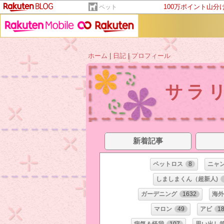
100万ポイント山分
ペット
ホーム
|
日記
|
プロフィール
サラ
新着記事
ペットロス
8
ニャ
しましまくん（超新人)
ガーデニング
1632
海外
マロン
49
アビ
1