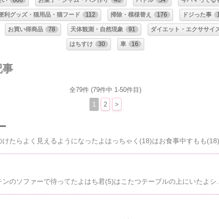
笑い
680
お菓子・ジャム・パン作り
46
バトル
54
今ハマってる
便利グッズ・猫用品・猫フード
112
掃除・模様替え
176
ドジった事
お買い得商品
78
天体観測・自然現象
91
ダイエット・エクササイ
はちすけ
30
車
16
記事
全79件 (79件中 1-50件目)
1
2
>
ー
しましま君(16)はキッチンのソファーで待ってたよはち君(5)はこたつテーブルの上にいたよシロスケ(13)はブーメラン耳(イカ耳)になってたよ次にしっぽみじ(19)がキッチンに来てたよすもも(15)はまだねむいみたいはっちゃく(15)はいつも元気だねシリンジのお水を飲むのが好きで