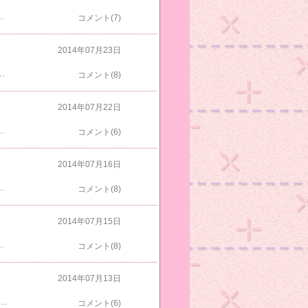
もっと早くシリンジで食べさせたらよかったですねあ～おかあにゃんブレちゃったよはっちゃくはなぜか逃げたよケージでスリスリするおかあにゃんライムはうろうろしてたから写ってないと思ったけど写ってたね今朝もアビチンとまっすぐ君は玄関にいたよここだとちょびすけも上がってこないからゆっくりできるもんねさっき急に大雨が降ってきて雷もなってたけどすぐやみましたよ変な天気ですね
コメント(7)
2014年07月23日
気ですよはっちゃくおはようさんライムはガツガツ食べてたよしっぽみじは毛づくろい中さっき一階で遊んでたわちゃびはロフトのベッドで爆睡中トラオは出てきてくれた後ろにしまがいるよ玄関にいるくっつき隊はお見送り隊になってたよ朝会社に着くと月下美人が萎む寸前でしたお茶を沸かしてたらパッチマンから電話がかかってきてブルーのろっ骨が折れてるみたいで死にかけてるからすぐ帰ってきてくれと急いで自転車に乗り車を取りに行って高速で家に帰るとブルーはおとなしく外を見てたのでホッとしました急いでパッチマンと一緒に乳腺手術をしてもらった病院に行きました院長先生はろっ骨が折れても刺さることはないし大丈夫と言われたのでそのまま帰ってきたんですよ私はまた昼前に会社に着きましたバタバタしたけどブルーが大丈夫だったのでよかったです
コメント(8)
2014年07月22日
たよあっ上にも誰かいるね上のハンモックにしっぽなががいたよなんか顔だけ浮き出て変な感じご飯を食べ終わったしまがおたけびしてる～うるさいからわちゃびとトラコは嫌がってたよ今朝も１０時ごろ仕事を抜けてブルーを病院に連れて行ってきましたよ病院の前の車で時間待ちのブルーチロ見してるよやっとこっち向いた今は暇な時期だから今の間にこの前の続きで机の周りを片付けよっとまた忘れてた物が出てくるかも
コメント(6)
2014年07月16日
ま君は後から来たからご飯を食べにいってたのかな～シングルの布団だとデカ猫が３匹並べるかな～ライムはお食事中おかあにゃんは下りてきてくれたよたくさん写したけどはっちゃくとすももはブレてたよこれはトラコとわちゃびに見えるけどトラコとしっぽながだねあれっおしっこたれのしっぽみじがいる今朝はトラオがいないよトラオは同じ窓辺だけどボックスの上にいたよなんでかな～なんか足の裏が汚れると思ったらサンダルの底に穴が空いてたちょっとしか歩かないのにすぐ減ったね
コメント(8)
2014年07月15日
んとすももがはっちゃくを見てる～部屋に戻ると～ロフトのベッドに寝ぼけわちゃびがいたよ下のベッドにはしまとトラオがキティちゃん枕でくつろいでるね今朝のキッチンは～くっつき隊がいたよしましま君だけ離れてたアビチンはまた爆睡してたよ今朝は逃げなかったクロスケクロスケ「逃げるの忘れてたよ」出勤前の部屋はタワーにわちゃびスツールにトラオロフトの２段ベッドにはしっぽみじがいるよトラコはどこいったのかな～朝の１０時ごろから仕事を抜けさせてもらってブルーを動物病院に連れて行ってきました缶詰も食べてるけど体重は減ってました食べた分が全部親玉の栄養になってるみたいブルーがんばれ親玉に栄養を盗られるな
コメント(8)
2014年07月13日
のでわかりやすいよパッチマンがキッチンにブルーを連れてきたよパッチマンと一緒に階段を上がるブルー７月７日にレーザーをしてもらって帰ってきたら足がふらふらだったので先生きいたら食欲増進のためにペリアクチンを飲ませたとそれでかわからないけど次の日から飲まさなかったらまた普通に戻ってきましたよ先生は今回のICGリポソームは皮膚から入れるので皮膚が焦げたらいけないので４回に分けて入れましたが効かなかったので今度は正規の静脈に入れてみますかと聞かれたのですが体重も減ってるしまた４回に分けたら効くものも効かないような気がするので保留にして７日以降は病院に行ってないんですよレーザーの出力も５らしいですこれ以上出力を上げると皮膚が焦げると言われるんで来週連れていくけどどうしたらいいのか悩みますよ《手抜き晩御飯》晩御飯何食べたか７／１２焼きカレイ画像なし今朝は目が覚めたらこんな感じでしたよベッドのマットを大きくしようかな～ロフトにはわちゃびとトラコわちゃびはまだ眠そうだね朝ご飯が終わって部屋に入ったらトラオだけ寝てましたよ他の部屋を訪問したらすももがベッドでこっち見てたよ絶対起きてるねおかあにゃんも寝ぼけた顔してた目を開いてるだけなのかな～この後下りてきてはっちゃくとウロウロしだしたから写せなかったよおかあにゃんたちを写してる時ライムがじっとしてたからスキを見て写したよ昨日と今日はどこにもいかなかったのでゆっくりできましたこれからまた部屋のお掃除です
コメント(6)