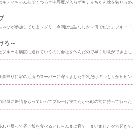
昨日のつづき～トラオはキティちゃん枕でくつろぎ中邪魔が入らずキティちゃん枕を独り占め状態だね《手抜き晩御飯》５／５玉子丼ブルーのケージの上でマロニャンとクロスケが置いてあった布団を落としてたよブルー「マロニャンが新技の稽古してふとんを落としたんだよ」ブルーの血液検査報告左が４月２０日右が５月３日違う病院で検査したから基準の測定値も違ってますけどね抗がん剤も消炎剤も使ってません今はコルディＭからＧに変えて丸山ワクチンだけをうってますブルーは元気だけど親玉も徐々に大きくなってるから親玉の弱点が見つかればよいのですけどね今度はオメガ３サプリメントを食べさせてみようと思ってますグリ「おいしいサプリだったら僕にもちょうだいね」今朝はおかずもなくなってきた
プ
今朝のキッチンは～わちゃびが参加してたよ～グリ「今朝は缶詰なしか～何でだよ」ブルー「私もお腹空いたよ～カリカリもない」ごめんブルー病院に行くから帰ったらまたあげるからねブルー「私は行きたくないよ」マロニャン「私たちも缶詰抜きだから我慢してよね」部屋の猫たちだけ缶詰抜きに付き合わせちゃってごめんねトラオ「ボクはご飯抜きなんて嫌だよ」結局おしえてもらって違う病院に行ったけどレントゲンをたくさん撮っただけでこのま
けろ～
今朝は良いお天気でしたブルーを病院に連れていくのに会社を休んだので早く用意ができましたよベッドの下をのぞくとわちゃびとしっぽみじが並んで歩いてた手前のキジトラは～やっぱりトラオベッドの上はしまとしっぽみじグリとクロスケクロスケは今朝は逃げなかったよはっちゃくはいつも通りつるつる滑ってたよおかあにゃんは何枚も写したけど全部ブレてたよ出かけようとしたらキッチンではちょびすけとしましま君がまだ寝てたよブルーを連れて高速で病院に行ってきました丸山ワクチンとインターフェロンを打ってもらって帰りはスーパーに寄って帰りましたレンコンの天ぷらを買ったのにレジを
昨日は牛乳を買うのに仕事帰りに家の近所のスーパーに寄りました牛乳だけのつもりがビビンバとお寿司を買ってしまいましたよ《手抜き晩御飯》４／１５にぎり寿司とうどん弁当いつもならエビ握りが入ってるのにこえびの軍艦でしたエビのニオイでアビチンがおねだりにきてテーブルの上に置いたら爪にひっかけて下で食べてましたよ遊びながら食べて結局小エビ一匹しか食べてませんでしたねしましま君は布団に寝ないでクローゼットの上にいたよもう布団が飽きたのかな～今朝のキッチンは～４ニャンみんな別々に寝てたよご飯を持って行ったあとにのぞいたらクロスケとマロニャンが一緒にご飯を食べ
昨日のつづき～猫たちの部屋に缶詰をもっていってブルーは寝てたから顔の前に持って行ったらニオイを嗅いで起きたガツガツと食べ始めたよ私は９時に寝たから知らないけどブルーは夜にパッチマンに階段に出してもらったらいつもは上にいるだけだったけど下まで駆け降りたらしいよグリ「昨日ブルーはすごくハイテンションだったよ」クロスケも今朝はＳ字でくつろいでたブルー「昨日はよく寝たからさ～缶詰がおいしいよ」よかったねまた新しいチャレンジが始まったからがんばってねおかあにゃん「今朝の缶詰は何かな～」今朝は昨日と同じまぐろにチキンレバーと白身魚が少し入ってるよはっちゃくの好きなじゃこも少し入れたからねすも
土曜日は仕事は昼頃に終わり帰って昼ご飯を食べるとしらんまに寝てしまいました夕方起きてこたつ布団の毛を洗い流して見るとびっくりするほど毛がとれましたよ《手抜き晩御飯》４／１２ニチレイのエビビラフに玉子とピーマンを入れて炒めて出来上がり今朝のキッチンは～４にゃんはいろんな場所で寝てますねネットでブルーの治療方法をいろいろ検索してるとアルコール投与やラジオ波など見てる内にオーダーメイドの「樹状細胞ワクチン」を扱ってる病院を見つけ行ってきました遠いから早く出たので駐車場で病院が開くのを待ってるブルー外に出たからキョロキョロしてましたよオーダーメイドの「樹状細胞ワクチン」は１回1