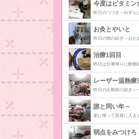
今度はビタミン
お灸とやいと
治療1回目
レーザー温熱療
誰と同い年～
弱点をみつけろ