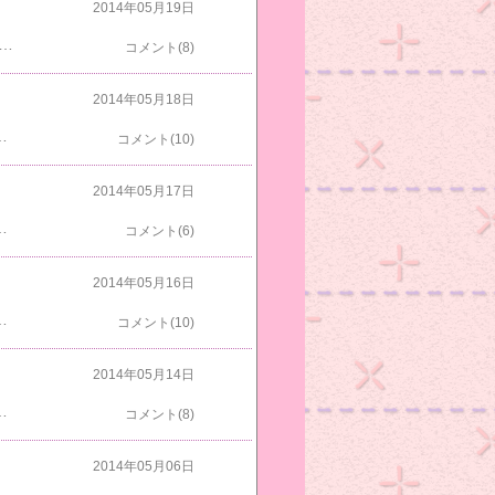
2014年05月19日
(手前からわちゃび・トラオ・しっぽみじ・しっぽ名が(右))しっぽみじも動いてしまったよ(右がしま)今朝のキッチンは～３ニャンがいたけどこんな感じ雨戸を開けると～デカ兄ちゃんのしましま君とまっすぐ君は和室に移動してたよ爆睡中のアビチンは置いて行かれたんだね今朝のグリとマロニャンクロスケはどこいったのかな～毛づくろい中のブルー今朝２時頃パッチマンが急にドアを開けて「ブルーがけいれんを起こしてあかん」というので急いで見に行ったらいつものブルーだったよちょっと前にレンジでチンしたカイロを癌の上に置いたらしいそのあとブルーはご飯を食べていてド～ンと音がしてみてみるとけいれんを起こしてたらしい私が思うには落ちたときにぶつけたのではないかとそれにしてもパッチマンはブルーを何とかしようとするのはわかるけど一日に何回も温めたりしたらブルーもゆっくりできないし考えてほしいよ近づきすぎのおかあにゃんすももも出てきたよはっちゃくは、いつも愛想いいねトラオは変顔してた今日予定してたブルーのレーザー治療は水曜日に延期になりました血液検査の結果が出て高濃度ビタミンC点滴療法も一緒にすることになりましたよ
コメント(8)
2014年05月18日
いのかな～今朝ひかりＴＶをつけてみたらパウダーファンデーションで厚塗りしてもシワが目立たないって商品販売してたんですよ最近ひかりＴＶ以外の商品ＣＭが多くなりましたねすもも「ほんとよね～女の人がどっさりとか言ってるのよね～」わちゃび「うれしいから言いたくなるんだよ」１階に行くと～また和室に３ニャンが集まってたよアビチンデカ兄ちゃんにはさまれて熱くないのかな～ケージの４階で寝ていたシロスケ爆睡してたから前から写してみたけど起こしたみたいだね
コメント(10)
2014年05月17日
ゃんの上に何がいるのかとびっくりしたらライムだったおかあにゃんゴロゴロ言ってスリスリしてましたおかあにゃん何かひらめいたのかな今朝も和室にアビチンとまっすぐ君がいたよちょびすけは階段を行ったり来たりしてたよアビチン「今朝しっぽなが兄が下りてきてうるさくしてたからまっすぐ兄ちゃん疲れて今頃爆睡してるんだよ」しましま君はまたタワーのデカボックスにいたよマロニャンどれから食べようか迷ってるのかな～ブルー「朝ご飯ずっと待ってたんだよ」すもも「今朝は良い天気だよ」土曜日だから道が混んでるかな～カーテンの左側に何か写ってるよ
コメント(6)
2014年05月16日
のかな～はっちゃくも眠そうだったよおかあにゃんは急いで下りてきてくれたライムはカメラを向けた途端動き出したよ遅れてすもも登場いつもはベッドでじっとしてるのに珍しいねめずらしくタワーで普通に座ってるおかあにゃん部屋に戻ったらしっぽながとトラオがいたよこうしてみると変顔のしっぽながはデカイね今日は昼前ブルーを動物病院でレーザー温熱療法をしてもらいに行きました仕事帰りに迎えに行きますがどうなってるでしょうね癌細胞は４２度以上で死滅正常細胞は４３度まで大丈夫らしいってことで素人考えだと温泉やサウナなんかもいいのかなって思う東北の玉川温泉が効能で人気があるらしいけど猫だからね
コメント(10)
2014年05月14日
るのかな～グリはお食事中～クロスケは横で待ってるよマロニャンは今朝はタワーに乗らないんだねマロニャン「ご飯食べてからやるわよ～」今度はおかあにゃんがパソコンラックの上にいたよはっちゃくとすももは～外を見てたよしましま君はまっすぐ君の隣に行きたいんだけどちょびすけがいるのでどうしようか迷ってるね結局和室には入ったけど左にあるタワーのデカボックスに入ったよお見送りはアビチンはだけだ～いってきま～す猫のおばはんさんからプレゼントが届きましたよいろいろ入っていてうれしいですありがとうございましたまっすぐ君としましま君が同い年だと思い込んでたらしましま君は2006年生まれでわちゃびと同い年だったんですよしましま君も2006年生まれに直しとかなくっちゃね２０１０年５/１４のブログをみてたらしまが退院してましたもう４年も経つんですね私は何年に何があったかはすぐ忘れてしまうけどブログをしてたらいつの事かすぐわかるのでしていてよかったなと思います
コメント(8)
2014年05月06日