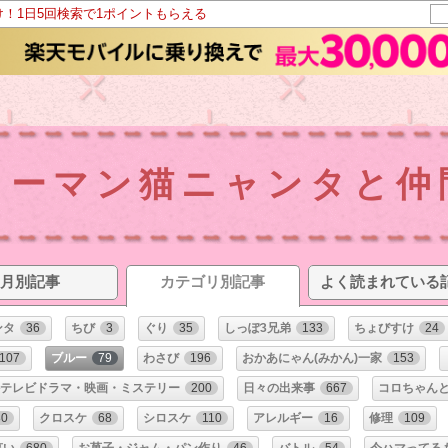
け！1日5回検索で1ポイントもらえる
リーマン猫ニャンタと仲
月別記事
カテゴリ別記事
よく読まれている
ンタ
36
ちび
3
ぐり
35
しっぽ3兄弟
133
ちょびすけ
24
107
ブルー
79
わさび
196
おかあにゃん(みかん)一家
153
テレビドラマ・映画・ミステリー
200
日々の出来事
667
コロちゃん
80
クロスケ
68
シロスケ
110
アレルギー
16
修理
109