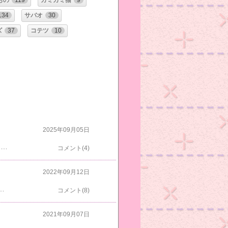
もの
119
カミカミ猫
9
134
サバオ
30
ズ
37
コテツ
10
2025年09月05日
クロスケ(16)はかごをのけたらよく見えるようになったよはっちゃく(18)はお食事中すもも(18)はケージの３段目にいたよシロスケ(16)はまだ眠そうサバオ(11)は朝のルーティーンサバトラハウスであごのせしてたよはちすけ(8)はキャットランナーの中に段ボールを置いたらバリバリするのに入ってたよ今日はブルーの命日(2014. 9/ 5)ですグリちゃんやマロンちゃんと一緒にいるのかな昨日の夜から雨が降り始めて今朝の７時ごろにはやんでましたよお昼ごろはよく晴れて外の気温は２９．７℃この台風はこちらでは普通の雨降りみたいな台風でしたよ
コメント(4)
2022年09月12日
今朝もあげたよマロンちゃん(15)はサバオのケージのてっぺんにいたよクロスケ(13)はトンネルでくつろいでたよサバオ(8)はいつも通りケージから顔を出してたよレオナルドダビンチが１輪咲いてましたよメルズヘリテージも咲いてましたよブルーが2014年9月5日に亡くなってもう8年早いですね仲間がお空にたくさんにぎやかでしょうねお空といえば9月の満月はいつなのか見てみたらえぇっ9月10日土曜日だったのか中秋の名月も全然気づかなかったうっかりしすぎだね8月は雨で見られなかったけど10月も10日だ
コメント(8)
2021年09月07日