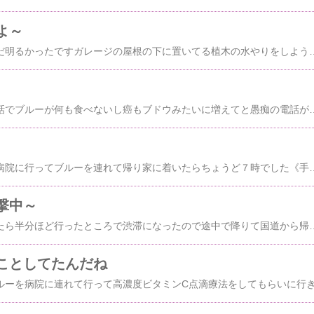
よ～
昨日は家に着いたらまだ明るかったですガレージの屋根の下に置いてる植木の水やりをしようと思ったけどナメクジ君が出るからやめましたよ《手抜き晩御飯》晩御飯何食べたか７／３だるくて作る気がなかったのでお弁当を買ってきましたしましま君毛づくろいするために足をあげようかどうしようか考えてるところ情けない顔をしたまっすぐ君おっさんみたいアビチンはまたクローゼットの上にいましたよ今朝のグリまだ眠そうだねクロスケはまたケージに逃げたよマロニャンは近づきすぎてピンボケでしたはっちゃくは
昨日パッチマンから電話でブルーが何も食べないし癌もブドウみたいに増えてと愚痴の電話がかかってきたので帰りにブルーの食べそうなおやつやカリカリを買って帰りました家に帰ってブルーにまたたび入りのおやつをあげたらちょっと食べたからまた違うおやつをあげたらそれもちょこっと食べてましたよパッチマンはお薬を飲ませてるからお薬だと思って食べないみたいです《手抜き晩御飯》晩御飯何食べたか６／２４エビのトマトリゾットさわらのネギ塩焼き部屋に入るとロフトにわちゃびがいたので写真をとろうとするとトラコが出てきてわちゃびの毛づくろいを始めたよ猫じゃらしを見せたらわちゃびが下りてきたよ昨日の見つけたら買ってるアビチングッズこの肉球をアビチンの肉球に変身させると～アビチンは右の後ろ脚の先っぽだけ白だからこんな感じになります6/1
昨日は仕事帰りに動物病院に行ってブルーを連れて帰り家に着いたらちょうど７時でした《手抜き晩御飯》５／２７赤魚みりん野菜炒めナスの煮物寝る前のお部屋訪問グリはいつもベッドの上の部分にいるけど覗いた時は下の部分にいたよブルー「今日はレーザーが気持ちよかったから当ててもらってる時、寝てしまったよ」よかったね 部屋も暖かくしとくからゆっくり休んでねブルーの血液検査の結果尿素窒素(BUN)もカリウム(K)も標準値になったし良かったね今朝はパッチマンが変な時間に帰ってきたからまっすぐ君だけ和室に
撃中～
昨日は帰り高速に乗ったら半分ほど行ったところで渋滞になったので途中で降りて国道から帰りました《手抜き晩御飯》５／２６焼きサバ野菜炒め寝る前のお部屋訪問温度変化が激しいからクロスケも風邪ひいたのかなマロニャンもケージにいましたよすももがめずらしくタワーにいるなと思ったらおかあにゃんが大あくびをしながらカーテンから出てきましたよはっちゃくはいつもすぐ出てきてウロロしてますよ部屋に戻ってきたらトラオがでてきてくれたけどしっぽみじがまたおしっこかけてました昨日のサスペンス映画『ホワット・ライズ・ビニース』がひかりTVのビデオにあったから見てない場面の近くまで早回しで送って観ようとしたのにまた寝てしまいました今朝は３時ごろパッチマンが帰ってきた時わちゃびも一階に
ことしてたんだね