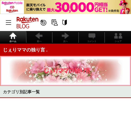
ホーム
前へ
次へ
コメント
シェア
じぇりママの独り言 .
カテゴリ別記事一覧