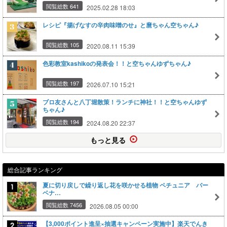
閲覧総数 641
2025.02.28 18:03
レシピ『揚げなすの辛肉味噌のせ』と麿ちゃん空ちゃん♪
閲覧総数 105
2020.08.11 15:39
色彩教室kashikoの発表会！！と空ちゃんゆずちゃん♪
閲覧総数 197
2026.07.10 15:21
ブロ友さんと八丁堀散策！ランチに神社！！と空ちゃんゆず
ちゃん♪
閲覧総数 194
2024.08.20 22:37
もっと見る
総合記事ランキング
夏に切り戻しで繰り返し花を咲かせる植物 ペチュニア バー
ベナ…
閲覧総数 7456
2026.08.05 00:00
【3,000ポイント進呈×抽選キャンペーン実施中】楽天でんき