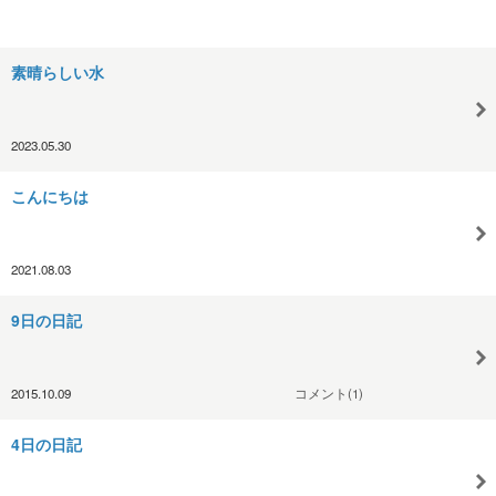
素晴らしい水
2023.05.30
こんにちは
2021.08.03
9日の日記
2015.10.09
コメント(1)
4日の日記