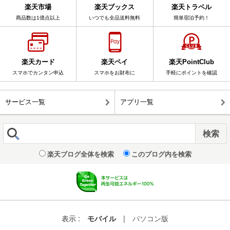
楽天市場
楽天ブックス
楽天トラベル
商品数は1億点以上
いつでも全品送料無料
簡単宿泊予約！
楽天カード
楽天ペイ
楽天PointClub
スマホでカンタン申込
スマホをお財布に
手軽にポイントを確認
サービス一覧
アプリ一覧
楽天ブログ全体を検索
このブログ内を検索
表示 :
モバイル
|
パソコン版