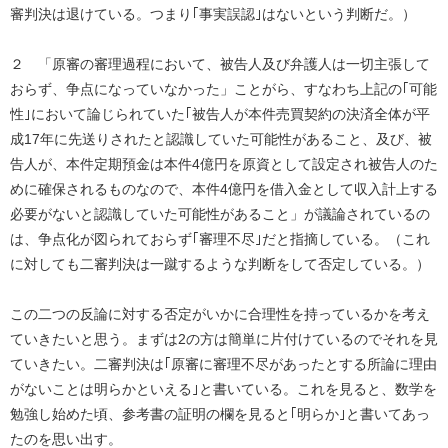
審判決は退けている。つまり｢事実誤認｣はないという判断だ。）
２ 「原審の審理過程において、被告人及び弁護人は一切主張して
おらず、争点になっていなかった」ことがら、すなわち上記の｢可能
性｣において論じられていた｢被告人が本件売買契約の決済全体が平
成17年に先送りされたと認識していた可能性があること、及び、被
告人が、本件定期預金は本件4億円を原資として設定され被告人のた
めに確保されるものなので、本件4億円を借入金として収入計上する
必要がないと認識していた可能性があること」が議論されているの
は、争点化が図られておらず｢審理不尽｣だと指摘している。（これ
に対しても二審判決は一蹴するような判断をして否定している。）
この二つの反論に対する否定がいかに合理性を持っているかを考え
ていきたいと思う。まずは2の方は簡単に片付けているのでそれを見
ていきたい。二審判決は｢原審に審理不尽があったとする所論に理由
がないことは明らかといえる｣と書いている。これを見ると、数学を
勉強し始めた頃、参考書の証明の欄を見ると｢明らか｣と書いてあっ
たのを思い出す。