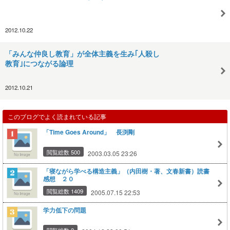
2012.10.22
「みんな仲良し教育」が全体主義を生み｢人殺し
教育｣につながる論理
2012.10.21
このブログでよく読まれている記事
「Time Goes Around」 長渕剛
閲覧総数 500
2003.03.05 23:26
「寝ながら学べる構造主義」（内田樹・著、文春新書）読書
感想 ２０
閲覧総数 1409
2005.07.15 22:53
学力低下の問題
閲覧総数 2