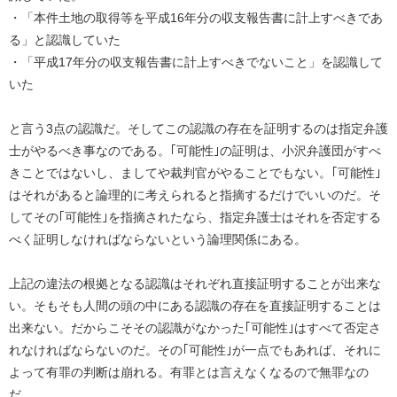
・「本件土地の取得等を平成16年分の収支報告書に計上すべきであ
る」と認識していた
・「平成17年分の収支報告書に計上すべきでないこと」を認識して
いた
と言う3点の認識だ。そしてこの認識の存在を証明するのは指定弁護
士がやるべき事なのである。｢可能性｣の証明は、小沢弁護団がすべ
きことではないし、ましてや裁判官がやることでもない。｢可能性｣
はそれがあると論理的に考えられると指摘するだけでいいのだ。そ
してその｢可能性｣を指摘されたなら、指定弁護士はそれを否定する
べく証明しなければならないという論理関係にある。
上記の違法の根拠となる認識はそれぞれ直接証明することが出来な
い。そもそも人間の頭の中にある認識の存在を直接証明することは
出来ない。だからこそその認識がなかった｢可能性｣はすべて否定さ
れなければならないのだ。その｢可能性｣が一点でもあれば、それに
よって有罪の判断は崩れる。有罪とは言えなくなるので無罪なの
だ。