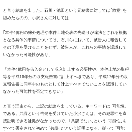
と言う結論を出した。石川・池田という元秘書に対しては｢故意｣を
認めたものの、小沢さんに対しては
｢本件4億円の簿外処理や本件土地公表の先送りが違法とされる根拠
となる具体的事情については、石川らにおいて、被告人に報告して
その了承を受けることをせず、被告人が、これらの事情を認識して
いなかった可能性があり」
「本件4億円を借入金として収入計上する必要性や、本件土地の取得
等を平成16年分の収支報告書に計上すべきであり、平成17年分の収
支報告書に同年中のものとして計上すべきでないことを認識してい
なかった可能性を否定できない」
と言う理由から、上記の結論を出している。キーワードは｢可能性｣
である。共謀という告発を受けていた小沢さんは、その犯罪性を直
接証明できる証拠がなかったので、｢共謀でない｣という｢可能性｣を
すべて否定されて初めて｢共謀｣だという証明になる。従って｢可能