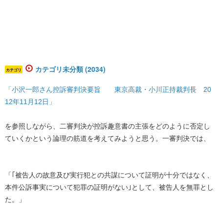
カテゴリ未分類 (2034)
カテゴリ
「小沢一郎さん控訴審判決要旨 東京高裁・小川正持裁判長 20
12年11月12日」
を参照しながら、二審判決が控訴趣意書の主張をどのように否定し
ていくかという論理の筋道を考えてみようと思う。一審判決では、
「｢被告人の故意及び実行犯との共謀について証明が十分ではなく、
本件公訴事実について犯罪の証明がない｣として、被告人を無罪とし
た。」