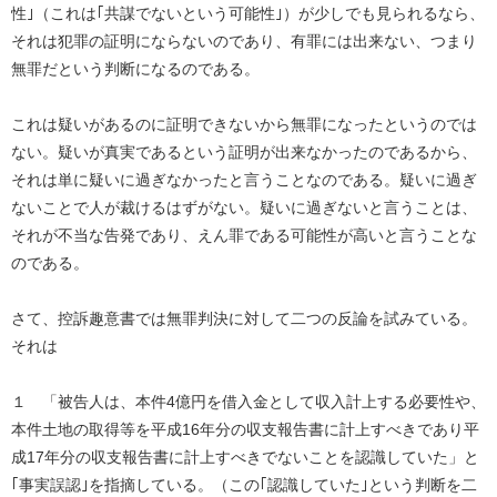
性｣（これは｢共謀でないという可能性｣）が少しでも見られるなら、
それは犯罪の証明にならないのであり、有罪には出来ない、つまり
無罪だという判断になるのである。
これは疑いがあるのに証明できないから無罪になったというのでは
ない。疑いが真実であるという証明が出来なかったのであるから、
それは単に疑いに過ぎなかったと言うことなのである。疑いに過ぎ
ないことで人が裁けるはずがない。疑いに過ぎないと言うことは、
それが不当な告発であり、えん罪である可能性が高いと言うことな
のである。
さて、控訴趣意書では無罪判決に対して二つの反論を試みている。
それは
１ 「被告人は、本件4億円を借入金として収入計上する必要性や、
本件土地の取得等を平成16年分の収支報告書に計上すべきであり平
成17年分の収支報告書に計上すべきでないことを認識していた」と
｢事実誤認｣を指摘している。（この｢認識していた｣という判断を二