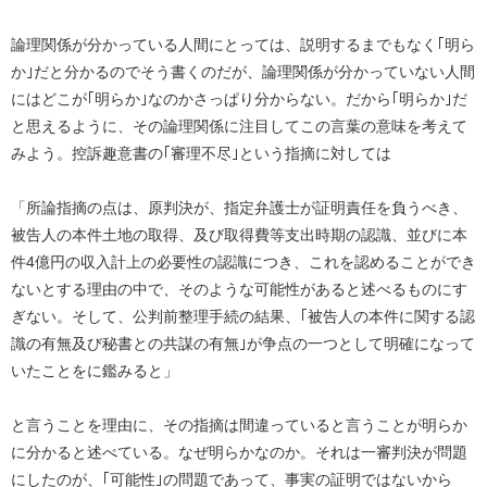
論理関係が分かっている人間にとっては、説明するまでもなく｢明ら
か｣だと分かるのでそう書くのだが、論理関係が分かっていない人間
にはどこが｢明らか｣なのかさっぱり分からない。だから｢明らか｣だ
と思えるように、その論理関係に注目してこの言葉の意味を考えて
みよう。控訴趣意書の｢審理不尽｣という指摘に対しては
「所論指摘の点は、原判決が、指定弁護士が証明責任を負うべき、
被告人の本件土地の取得、及び取得費等支出時期の認識、並びに本
件4億円の収入計上の必要性の認識につき、これを認めることができ
ないとする理由の中で、そのような可能性があると述べるものにす
ぎない。そして、公判前整理手続の結果、｢被告人の本件に関する認
識の有無及び秘書との共謀の有無｣が争点の一つとして明確になって
いたことをに鑑みると」
と言うことを理由に、その指摘は間違っていると言うことが明らか
に分かると述べている。なぜ明らかなのか。それは一審判決が問題
にしたのが、｢可能性｣の問題であって、事実の証明ではないから