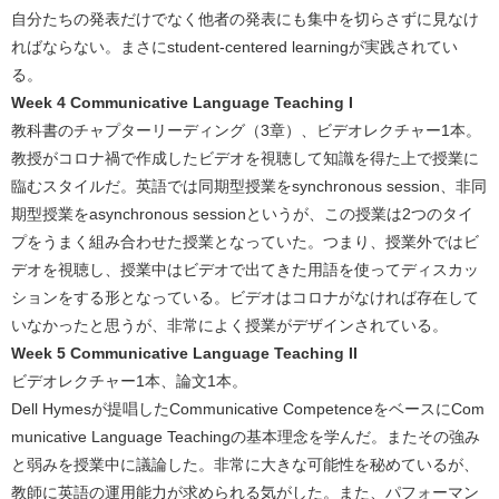
自分たちの発表だけでなく他者の発表にも集中を切らさずに見なけ
ればならない。まさにstudent-centered learningが実践されてい
る。
Week 4 Communicative Language Teaching I
教科書のチャプターリーディング（3章）、ビデオレクチャー1本。
教授がコロナ禍で作成したビデオを視聴して知識を得た上で授業に
臨むスタイルだ。英語では同期型授業をsynchronous session、非同
期型授業をasynchronous sessionというが、この授業は2つのタイ
プをうまく組み合わせた授業となっていた。つまり、授業外ではビ
デオを視聴し、授業中はビデオで出てきた用語を使ってディスカッ
ションをする形となっている。ビデオはコロナがなければ存在して
いなかったと思うが、非常によく授業がデザインされている。
Week 5 Communicative Language Teaching II
ビデオレクチャー1本、論文1本。
Dell Hymesが提唱したCommunicative CompetenceをベースにCom
municative Language Teachingの基本理念を学んだ。またその強み
と弱みを授業中に議論した。非常に大きな可能性を秘めているが、
教師に英語の運用能力が求められる気がした。また、パフォーマン