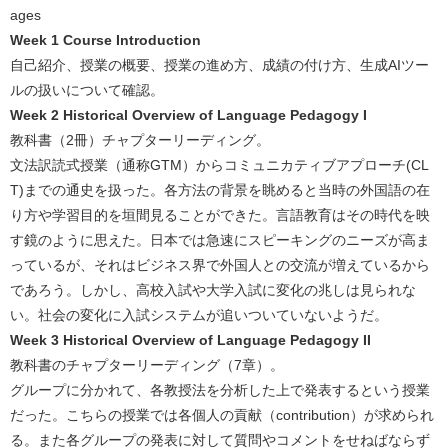
ages
Week 1 Course Introduction
自己紹介、授業の概要、授業の進め方、成績の付け方、生成AIツー
ルの扱いについて確認。
Week 2 Historical Overview of Language Pedagogy I
教科書（2冊）チャプターリーディング。
文法訳読式授業（通称GTM）からコミュニカティブアプローチ(CL
T)までの通史を扱った。各方法の背景を眺めると当時の外国語の在
り方や学習目的を垣間見ることができた。言語教育はその時代を映
す鏡のように思えた。日本では急速にスピーキングのニーズが高ま
っているが、それはビジネス界で外国人との交流が増えているから
であろう。しかし、高校入試や大学入試に変化の兆しは見られな
い。社会の変化に入試システムが追いついていないようだ。
Week 3 Historical Overview of Language Pedagogy II
教科書のチャプターリーディング（7章）。
グループに分かれて、各教授法を分析した上で発表するという授業
だった。こちらの授業では各個人の貢献（contribution）が求められ
る。また各グループの発表に対して質問やコメントをせねばならず