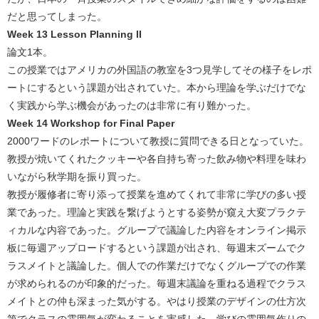
だと思ってしまった。
Week 13 Lesson Planning II
論文1本。
この授業ではアメリカの外国語の教室を3つ見学してその様子をレポ
ートにするという課題が出されていた。本から理論を学ぶだけでな
く実践から学ぶ機会があったのは非常に有り難かった。
Week 14 Workshop for Final Paper
2000ワードのレポートについて教授に質問できる日となっていた。
教授が焼いてくれたクッキーや各自持ち寄った飲み物や料理を味わ
いながら秋学期を振り買った。
教授が履修者に寄り添って授業を進めてくれて非常に学びの多い授
業であった。理論と実践を繋げようとする姿勢が窺え大変プラクテ
ィカルな内容であった。グループで議論した内容をオンライン掲示
板に毎週アップロードするという課題が出され、毎週末ズームでク
ラスメイトと議論した。個人での作業だけでなくグループでの作業
が求められるのが印象的だった。毎週末議論を重ねる過程でクラス
メイトとの仲も深まった気がする。やはり授業のデザインの仕方次
第でクラスの雰囲気が変わることを実感した。学びの雰囲気作りの