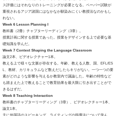
ス評価にはそれなりのトレーニングが必要となる。ペーパー試験が
重視されるアジア諸国にはなかなか馴染みにくい教授法なのかもし
れない。
Week 6 Lesson Planning I
教科書（2冊）チャプターリーディング（3章）。
授業計画に関する授業であった。授業をデザインする上で必要な基
礎知識を学んだ。
Week 7 Context Shaping the Language Classroom
論文2本、ビデオレクチャー1本。
教える上で様々な文脈が存在する。年齢、教える人数、国、EFL/ES
L、教材、カリキュラムなど数えだしたらキリがない。一つ一つの要
素がどのような影響を与えるか教室内で議論した。年齢の特性など
も踏まえた上で教えることで教育効果を最大限に引き出すことがで
きるはずだ。
Week 8 Teaching Interaction
教科書のチャプターリーディング（3章）、ビデオレクチャー1本、
論文1本。
主に外国語のスピーキング、ライティングの指導法について学ん