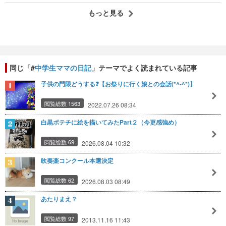
もっと見る
同じ「#
中学生ママの日記
」テーマでよく読まれている記事
子供の門限どうする❓【お祭りに行く娘との会話(*^-^*)】
閲覧総数 1563
2022.07.26 08:34
白黒ポテチに絵を描いてみたPart２（今更感強め）
閲覧総数 69
2026.08.04 10:32
吹奏楽コンクール本選決定
閲覧総数 62
2026.08.03 08:49
あたりまえ？
閲覧総数 97
2013.11.16 11:43