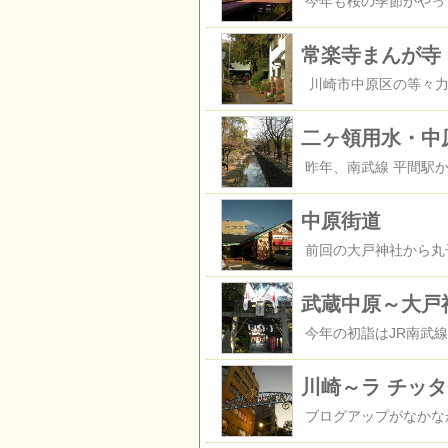
常楽寺まんが寺
二ヶ領用水・中
中原街道
武蔵中原～大戸
川崎～ラ チッタ