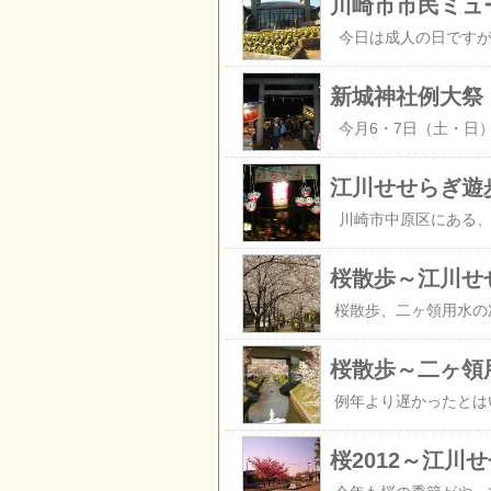
川崎市市民ミュ
新城神社例大祭
江川せせらぎ遊
桜散歩～江川せ
桜散歩～二ヶ領
桜2012～江川