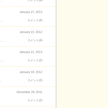
い なんでしょうか？ 仕事場のある川崎市には水の流れのある場所が多く私のお気に入りでもありますここは、江川せせらぎ遊歩道 地図これは早い種類の桜(名前はわかりません)ソメイヨシノより色の濃いピンクです桜の花に水の流れと～っても気持ちの良い空間でした～
コメント(4)
January 27, 2012
川崎市中原区の等々力緑地の近くに通称「まんが寺」と呼ばる、常楽寺というお寺があります 地図 常楽寺境内の本堂に向って左側に漫画博物館がありました広くて手入れの行き届いたお庭も見事でした 日本漫画博物館 まんが寺 と書かれた看板があります中には入ってみませんでしたがお庭には色々面白い置物があってこちらには、「笑う門には福きたる」と書かれてありました 今度は観覧しなくてはね～
コメント(4)
January 22, 2012
昨年、南武線 平間駅から鹿島田駅間で偶然であった二ヶ領用水でしたが今回は、武蔵小杉と元住吉の間にある中原平和公園そばを流れる二ヶ領用水です 地図二ヶ領用水とは、多摩川などを水源として川崎市多摩区から川崎市幸区までを流れる全長約32kmの神奈川県下で最も古い人工用水路なのだそう 中原平和公園「平和」をテーマにした施設として平和祈念像、彫刻展示広場、川崎市平和館があります 川崎市平和館遠くに武蔵小杉の高層マンションを眺めながら広い芝生でのんびりしました 帰りは、商店街をブラブラしていて見つけたお店ベーカリー あんてろーぷ 酒の東屋左：ベーカリー あんてろーぷは、法政通り商店街 二ヶ領用水沿いにある社会福祉法人が経営する、可愛らしいパン屋さん小振りな値段も手ごろなパンが並んでいます右：酒の東屋は、サライ通りにある酒屋さんですが看板がたくさん出ていて目に付きました豆製品が豊富でおつまみからデザートまで盛りだくさんでした！ 二ヶ領用水は、関ヶ原の戦いの3年前に測量が始まり14年の歳月をかけて完成したという歴史のあるものかつては農業用水として、時が流れて工業用水などに用いられ現在は、近隣住民の憩いの場としても親しまれています 川崎の歴史は、二ヶ領用水と共に歩んできたんですね～
コメント(4)
January 21, 2012
前回の大戸神社から丸子橋に至る、中原街道を歩いてみました中原街道は、東京 虎ノ門から神奈川県 平塚市をつなぐ古道で徳川家康が平塚中原に御殿を築いて 鷹狩などを行ったりした時に通った道だそうです 武蔵中原駅そばのコメダ珈琲店 地図名古屋の喫茶店で有名ですが、ここにもあったんですね 小杉御殿のそばにあるお寺龍宿山 西明寺 古い店構えが目をひきました石留石材店 石橋醤油店左：石橋醤油店の醸造工場 右：安藤家長屋門 庚申塔 大きな門構えがありました旧原家母屋跡地以前は、総ケヤキ造り二階建ての母屋がここにありましたが今は、日本民家園に移築復元したそうです 屋敷内には、立派な土蔵がありましたさすが、徳川家康が通った道ですね時代が変わっても、名残が多く残っていました～
コメント(2)
January 18, 2012
興味がありました 普通、狛犬が抱えているのは玉だったり子獅子だったり・・・ですよねでも、ここのは砲弾を抱えているんですよ！ 何故砲弾を抱えているのかというと日露戦争の戦勝記念として奉納されたものなんだそう 狛犬も色々ですね～
コメント(2)
December 29, 2011
ます ここのシンボル、ガラスのタワーは大きなクリスマスツリーに変身していましたソリに乗って夜空を駆けるサンタクロースの影絵が映し出されています 丘の上にあるチャペル恋人の聖地に認定されるだけあってロマンチックな空間が演出されていますね～
コメント(2)