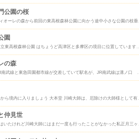
門公園の桜
前々回アップした、フィオーレの森から前回の東高根森林公園に向かう途中小さな公園の枝垂れ桜が綺麗でしたので撮影しましたこじんまりとし
公園
川崎市宮前区にある 県立東高根森林公園 はちょうど高津区と多摩区の境目に位置しています 場所 公園南口 パークセンターの前です公園の豊かな自然になじませて環境共生型のつくりになっているのだそうです 遊歩道が続いています 池の傍は、橋と東屋のある美しい風景 更に奥に進むと、湿性植物園 水田跡と流水を利用した湿地で多摩丘陵の湿性植物などがみられます ジグザグの遊歩道を上っていくと古代芝生広場(東高根遺跡)が広がっています 弥生時代から古墳時代にかけての
レの森
川崎市高津区 溝口はJR南武線と東急田園都市線が交差していて駅名が、JR南武線は溝ノ口 東急田園都市線は溝の口とカタカナとひらがなに区別され呼び名は、どちらも「みぞのぐち」で駅前から出ているバス停は、溝口駅前だったかな・・・ そこから南武線沿いに5～6分程南へ歩いた洗足学園向かいあたりにチョッと素敵な癒し空間をみつけました フィオーレの森 場所ゲートには、ライオンの石像があります ゲートを入ると、レストランやカフェ・ウェディングサロンガーデニングショップなどがありその奥、小高い森にはマンションがみえます 脇の坂を上ってい
前回の続きです 大山門から境内に入りましょう 大本堂 川崎大師は、厄除けの大師様として有名ですがあと2年で還暦を迎える私はそろそろ厄年（女性60歳～62歳）だから
と仲見世
川崎には何度も訪れてはいたけれど川崎大師にはまだ一度も行ったことがなかった私正月三ヶ日の参拝者数では、全国で第三位にランキングされていますちなみに第一位は、明治神宮 第二位は、成田山新勝寺だそう 神奈川県に住みながら