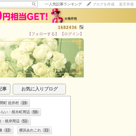
>>
人気記事ランキング
ブログを作成
楽天市場
1682436
【フォローする】
【ログイン】
記事
お気に入りブログ
間町 佐井村
19
みらい・桜木町周辺
56
牧・根岸周辺
51
橋
12
横浜あれこれ
11