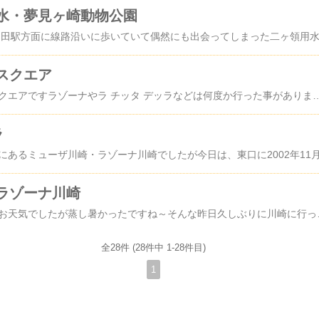
水・夢見ヶ崎動物公園
スクエア
川崎にあるソリッドスクエアですラゾーナやラ チッタ デッラなどは何度か行った事がありましたが、ここは初めて JR川崎駅北口から線路沿いの道路を行くと…見えてきました地図やはり初めて見るビルディングはドキドキします～ 明治製菓川崎工場跡地に1995年4月に建てられたツイン構成の24階建て高層オフィスビル2棟と開閉式ガラスドームの屋根と円形の池のあるアリーナがありますドーム内にある円形の池 水の広場です 水の
ラ
ラゾーナ川崎
昨日は梅雨の晴れ間のお天気でしたが蒸し暑かったですね～そんな昨日久しぶりに川崎に行ってきましたＪＲ川崎駅は土曜日でお天気とあって人でいっぱいでした西口には、ミューザ川崎というオフィスビルと文化・商業施設が2003年12月建設され、駅か
全28件 (28件中 1-28件目)
1