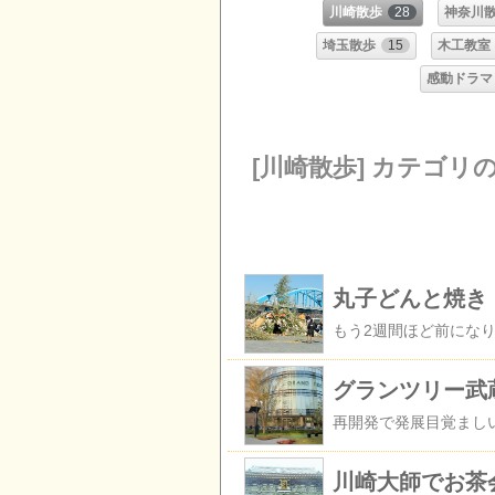
川崎散歩
28
神奈川
埼玉散歩
15
木工教室
感動ドラマ
[川崎散歩] カテゴリ
丸子どんと焼き
グランツリー武
川崎大師でお茶