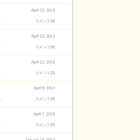
April 15, 2013
て綺麗に整備された公園あとで調べたら、久本薬医門公園 という公園であることがわかりました 江戸時代後期から代々医師であった岡家の住宅跡地で「薬医門」 というのは、往診に出かける際にそのまま通れるように建てられた門なのだそうです黒澤明監督の映画「赤ひげ」養生所のモデルにもなったそうです 公園内には、蔵や手漕ぎの井戸・日本庭園などが残され蔵はギャラリーとして改装され活用されているそうです 手漕ぎの井戸もまだ健在なのだとか・・・散策途中のチョッと嬉しい発見でした～
コメント(4)
April 13, 2013
集落跡が地面に埋まっているそうです 見晴台につきました 見晴台からの眺め桜吹雪が下から舞い上がってきてハラハラと舞うさまは幻想的でした 多摩丘陵の美しい自然が残っている公園桜の時期に行けて良かった 見晴台の藤棚が咲くころも良いかもしれないですね～
コメント(8)
April 12, 2013
ったら大きな木の門と赤い橋 枝垂れ桜がちょうど見ごろを迎えていて真下には、レストラン棟がみえました 更に上に上っていくと 丘の上のティールーム星のサロンここは、パレス・ド・レオナール というマンションの中にあります レストランエリアの脇には無農薬野菜を販売するお店 茶店 その隣には、真樹庵というお茶室があります お茶室 真樹庵からみたレストランエリア ここフィオーレの森は、マンションと商業施設などが一体化され洗練された施設は、どれも素敵季節のお花や緑で囲まれた自然溢れる空間で散歩していて気持ちのいい場所でした～
コメント(2)
April 8, 2013
参拝しておかなくては… 大本坊 不動堂 自動車交通安全祈祷殿 こちらかなり異彩を放っておりましたまるでインドの寺院のようですね お正月の三ヶ日は大変な混みようで山門から大本堂に辿り着くまで数時間はかかると聞いたことがあります かなり日が経ってしまったけれどゆっくり参拝できて良かった～
コメント(6)
April 7, 2013
行ったことないのはチョッとね・・・ 京急線で行くと三つめの駅だけど市役所通りをまっすぐ行けば辿り着けるようなので歩いてみました 途中、左に市役所 右に区役所を過ぎ15号線第一京浜を超えると、右に川崎球場がみえてきますその向かい側左奥には、川崎競馬場があるようですひたすらまっすぐ歩いていくと、大師公園前の信号がありました左側にある、大師公園を抜けると川崎大師の入口です 川崎大師は海側に向かっているので正門は東側（海側）にあります最初の門 不動門 です正門と間違えるくらい立派ですね 少し行くと正門があります大山門 正門から続く仲見世通り 時代劇のセットのようですね 約１５０ｍの通りには、お土産物やだるま・葛餅・せき止め飴・たんきり飴などを売るお店が軒を連ねています せき止め飴の老舗 松屋総本店 仲見世の次は、川崎大師に入ってみましょうでは、次回のお楽しみ～
コメント(6)