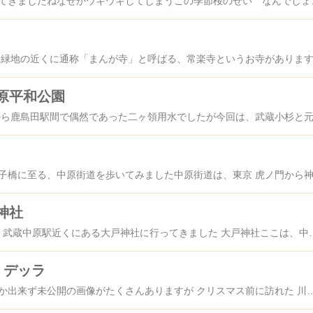
今年も桜の季節がやってきましたねなぜかウキウキしてしまうこの季節桜のせ
原平和公園
神社
今年の初詣はJR南武線 武蔵中原駅近くにある大戸神社に行ってきました 大戸神社ここは、中原街道沿いにあります 何故この神社か？というと以前、ここの狛犬が珍しい～というので
 デッラ
ブログアップがなかなか出来ず未公開の画像がたくさんありますが クリスマス前に訪れた 川崎 ラ チッタ デッラの美しかったイルミネーションをご紹介します川崎駅東口 さいか屋の通りを行くと入り口ゲートがあります 地図ここは、2009年に川崎市では初めて恋人の聖地と認定された場所なんだそうです 噴水のある広場色々なイベントやライブなどが開催されます ここは、イタリアの丘斜面の街並みをイメージした施設で螺旋状に続く、石畳の道を上っていき