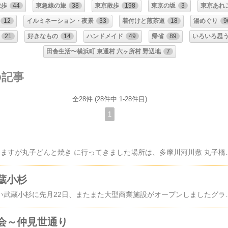
散歩
44
東急線の旅
38
東京散歩
198
東京の坂
3
東京あれ
12
イルミネーション・夜景
33
着付けと煎茶道
18
湯めぐり
9
21
好きなもの
14
ハンドメイド
49
帰省
89
いろいろ思
田舎生活〜横浜町 東通村 六ヶ所村 野辺地
7
の記事
全28件 (28件中 1-28件目)
1
もう2週間ほど前になりますが丸子どんと焼き に行ってきました場所は、多摩川河川敷 丸子橋下流です奥に見える青いアーチの橋が丸子橋橋を渡れば東京都世田谷区になります大震災の時、帰宅難民になった私
蔵小杉
再開発で発展目覚ましい武蔵小杉に先月22日、またまた大型商業施設がオープンしましたグランツリー武蔵小杉メインエントランスを入ると、大きな木いや、葉っぱの部分は緑の折り紙で折った鶴でした！木の周りでは折鶴を折っている人達がたくさん1F～4Fまで続く吹き抜け広場「AQUA GARDEN（アクアガーデン）」もご覧の人・人・人そりゃそうだよね、オープン初日なんだ
会～仲見世通り