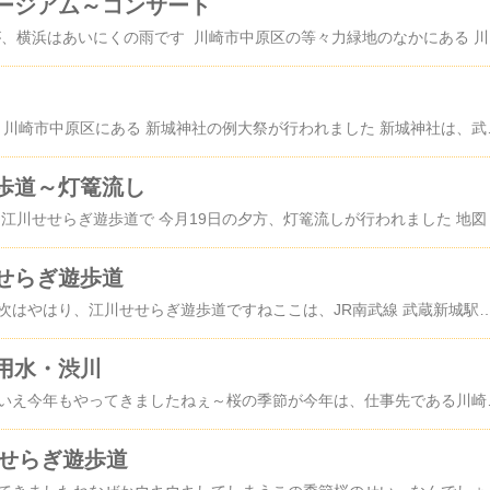
ージアム～コンサート
今日は成人の日ですが、横浜はあいにくの雨です 川崎市中原区
今月6・7日（土・日）川崎市中原区にある 新城神社の例大祭が行われました 新城神社は、武蔵新城駅から武蔵中原駅方向に 5分程歩いた場所にあります 地
歩道～灯篭流し
せらぎ遊歩道
桜散歩、二ヶ領用水の次はやはり、江川せせらぎ遊歩道ですねここは、JR南武線 武蔵新城駅南口から 地図中原区井田の矢上川の合流点までの約2.4キロの長さ遊歩道沿いには、桜並木や藤棚など季節の花々が植えられています街のなかにこんな「せせらぎ」のある遊歩道があったら遠回りしてでも通りたくなりますね 遊歩道の傍で日向ぼっこ？花々を眺めながら、散歩も楽し～ 矢上川の
用水・渋川
例年より遅かったとはいえ今年もやってきましたねぇ～桜の季節が今年は、仕事先である川崎市中原区を中心に桜散歩をしてみました まず一番に挙げたいのがここ二ヶ領用水と分岐する渋川の桜中原区の14号線にある石神橋から眺め
せせらぎ遊歩道