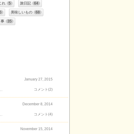
これ
5
旅日記
64
6
美味しいもの
68
う事
35
January 27, 2015
が以前の職場のある港区白金台からようやく辿り着いたこの橋橋を渡って神奈川県に入った時の事は忘れられない思い出となりました夕方4時過ぎの火入れなのにお昼頃には山のように積み上げられています私も職場の厨房や入口の締め飾りなど持ってきましたこれから用事があったので火入れ式を見る事はできませんでしたがここで今年一年の無病息災をお祈りをしました～
コメント(2)
December 8, 2014
から人に酔った私は(酒は平気なのに？)画像だけ撮ってそそくさと帰ったのでした夜のグランツリー武蔵小杉後日、夜に通りかかった時 エントランス前の大きな木にイルミネーションがさて日にちが変わって(1週間以上後)平日のランチなら…と休日の娘を連れ出してグランツリー武蔵小杉から少し前にオープンしたララテラスと昨年オープンした東急スクエアの順序で見学やはり、グランツリーはまだランチも並ぶようなので東急スクエアの「おだしうどん・釜飯 かかや」でランチですグランツリー人気はまだまだ続くようですね日本最大級の屋上庭園「The Roof Park（ザ・ルーフパーク）」も設置しているというしもう少しほとぼりが冷めてからまた訪れましょう～
コメント(4)
November 15, 2014