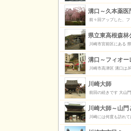
溝口～久本薬医
県立東高根森林
溝口～フィオー
川崎大師
川崎大師～山門