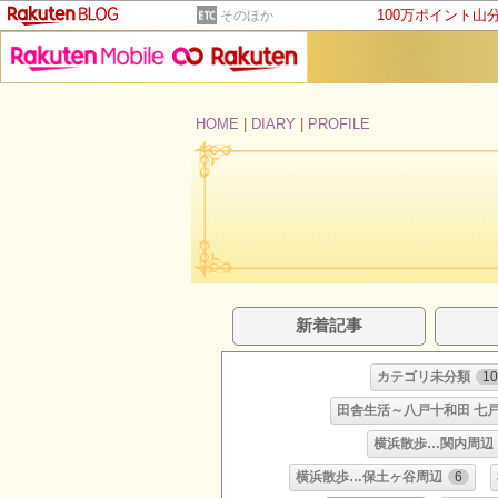
100万ポイント山
そのほか
HOME
|
DIARY
|
PROFILE
新着記事
カテゴリ未分類
10
田舎生活～八戸十和田 七戸
横浜散歩…関内周辺
横浜散歩…保土ヶ谷周辺
6