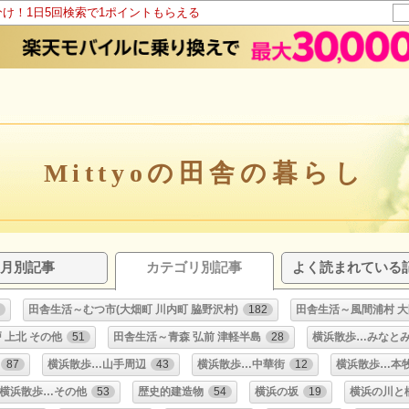
分け！1日5回検索で1ポイントもらえる
Mittyoの田舎の暮らし
月別記事
カテゴリ別記事
よく読まれている
田舎生活～むつ市(大畑町 川内町 脇野沢村)
182
田舎生活～風間浦村 大
 上北 その他
51
田舎生活～青森 弘前 津軽半島
28
横浜散歩…みなと
87
横浜散歩…山手周辺
43
横浜散歩…中華街
12
横浜散歩…本
横浜散歩…その他
53
歴史的建造物
54
横浜の坂
19
横浜の川と