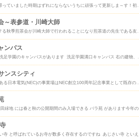
お茶会の続きが途中で滞っていました時期はずれにならないうちに頑張って更新しま～す！初めてのお茶会でお茶の楽しさを自分なりに堪能した私でしたお茶会の後は、境内を通って大山門に向かいました 大山門門の前から続く仲見世通り川崎大師の仲見世通りには久寿餅
会～表参道・川崎大師
川崎市煎茶道会が主催する秋季煎茶会が川崎大師で行われることになり煎茶道の先生である友達から招待券をいただきましたので初めてのお茶会に行ってきました京急川崎大師駅南口駅前ロータリーからのびる川崎大師らしい二つの通りがありました川崎大師ごりやく通り 川崎大師 表参道 厄除門 川崎大師 表参道 厄除門をくぐって川崎大師まで続く商店街には、土産物屋や蕎麦処お団子・甘味処や甘酒・煎餅屋など参道によくある店のほかせき止め飴・しょうが飴や久寿餅などここならではのものまで色々
ャンパス
川崎市高津区溝口には洗足学園のキャンパスがあります 洗足学園溝口キャンパス 右の建物、シルバーマウンテンという名で呼ばれていて リハーサルのできる舞台を設置しているそうです左は、eキューブという建物 情報の受信・発信とともに研鑽の場となるよう教学の拠点として名付けられたそうです ところで、東京都目黒区の洗足が発祥の地かと思
ッサンスシティ
川崎市中原区下沼部にある日本電気(NEC)の事業場はNEC創立100周年記念事業として既存の玉川事業場の一部を高層ビル群に建て替えたものでノースタワー(2000年1月竣工)とサウスタワー(2005年3月竣工)ホール棟で構成されています 2つのタワーの間は連絡橋で繋がれ屋上にはヘリポートが設置されているそうです NEC玉川ルネッサンスシティ 地図 ノース・サウスタワーの前部分にはホール棟がありここは、ホール棟の屋上広場になります NEC玉川ルネッサンスシティの敷地内には小さい神社がありました 日電玉川稲
苑
川崎市多摩区にある 生田緑地 には春と秋の公開期間のみ入場できる バラ苑 があります今年の秋の公
楽寺
日本全国には、あじさい寺 と呼ばれているお寺が数多く存在するのですね あじさい寺 と