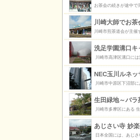
川崎大師でお茶
洗足学園溝口キ
NEC玉川ルネ
生田緑地～バラ
あじさい寺 妙