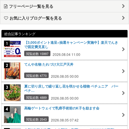
フリーページ一覧を見る
お気に入りブログ一覧を見る
総合記事ランキング
【3,000ポイント進呈×抽選キャンペーン実施中】楽天でんき
で固定費見直し
閲覧総数 15997
2026.08.04 11:00
てんや名物 たれづけ大江戸天丼
閲覧総数 4770
2026.08.05 00:00
夏に切り戻しで繰り返し花を咲かせる植物 ペチュニア バー
ベナ…
閲覧総数 4889
2026.08.05 00:00
高輪ゲートウェイで乳癌手術前のK子を励ます会
閲覧総数 2543
2026.08.05 07:42