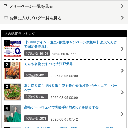
フリーページ一覧を見る
お気に入りブログ一覧を見る
総合記事ランキング
【3,000ポイント進呈×抽選キャンペーン実施中】楽天でんき
で固定費見直し
閲覧総数 16168
2026.08.04 11:00
てんや名物 たれづけ大江戸天丼
閲覧総数 4813
2026.08.05 00:00
夏に切り戻しで繰り返し花を咲かせる植物 ペチュニア バー
ベナ…
閲覧総数 5079
2026.08.05 00:00
高輪ゲートウェイで乳癌手術前のK子を励ます会
閲覧総数 2578
2026.08.05 07:42