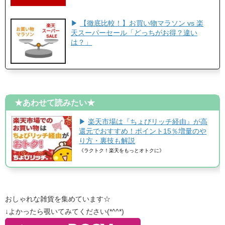
▶
【徹底比較！】お買い物マラソン vs 楽
天スーパーセール「どっちがお得？違い
は？」
★あわせて読みたい★
▶
楽天市場は『ちょびリッチ経由』が高
還元でおすすめ！ポイント15％増量のや
り方・裏技も解説
《ラクトク！楽天をもっとオトクに》
おしゃれな雑貨を集めています☆
↓よかったら覗いてみてください(*^^*)