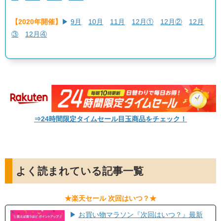
【2020年開催】
▶
9月
10月
11月
12月①
12月②
12月
③
12月④
⇒24時間限定タイムセール目玉商品をチェック！
よく読まれている記事一覧
​★楽天セール 次回はいつ？★​
▶
お買い物マラソン『次回はいつ？』最新