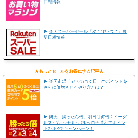
日程情報
▶
楽天スーパーセール『次回はいつ？』最
新日程情報
​★もっとセールをお得にする記事★​
▶
楽天市場「5と0のつく日」のポイントを
さらに倍増させるやり方とは？
▶
楽天「勝ったら倍」明日は何倍？イーグ
ルス･ヴィッセル･バルセロナ勝利でポイン
ト2･3･4倍キャンペーン！