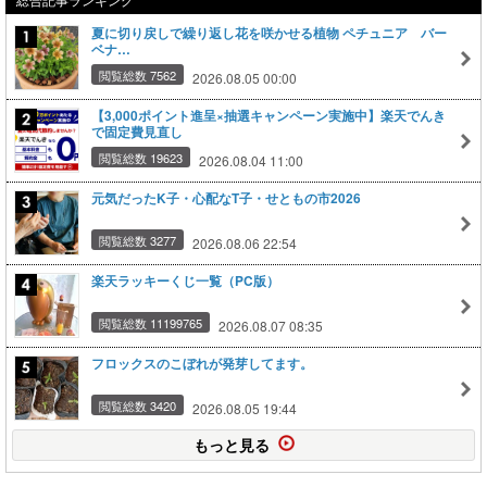
夏に切り戻しで繰り返し花を咲かせる植物 ペチュニア バー
ベナ…
閲覧総数 7562
2026.08.05 00:00
【3,000ポイント進呈×抽選キャンペーン実施中】楽天でんき
で固定費見直し
閲覧総数 19623
2026.08.04 11:00
元気だったK子・心配なT子・せともの市2026
閲覧総数 3277
2026.08.06 22:54
楽天ラッキーくじ一覧（PC版）
閲覧総数 11199765
2026.08.07 08:35
フロックスのこぼれが発芽してます。
閲覧総数 3420
2026.08.05 19:44
もっと見る