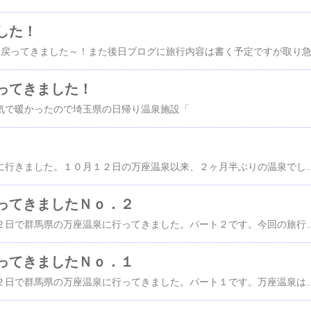
した！
ってきました！
気で暖かったので埼玉県の日帰り温泉施設「
昨日は久しぶりに温泉に行きました。１０月１２日の万座温泉以来、２ヶ月半ぶりの温泉でした。今までは大体１回／月位では日帰り温泉に行っていたのですが色々忙しくって行けませんでした。今回行ったのは、埼玉県の百観音温泉です。今までに４，５回は行っている温泉です。この温泉は日帰り専用施設ですが、最近流行のオシャレな施設ではなく、どちらかというと「銭湯」に近い施設です。でも露天風呂は４個もあります。値段も時間制限無しで\700円なので懐に優しい温泉です。噂では関東一成分が濃いらしいので、結構暖まります。茶褐色の「塩化物強塩泉」なので非常にショッパイです。（今年の春
ってきましたＮｏ．２
１２日、１３日の１泊２日で群馬県の万座温泉に行ってきました。パート２です。今回の旅行の目的の一つが「紅葉」でしたが、今年は「紅葉」と言うよりは「黄葉」が多かったです。全体的に紅葉は「遅目」と聞きましたが、最近の冷え込みでこれ以上は「紅葉」はしないと言われました。（ちょっと残念！）万座温泉から「志賀草津道路」（春～秋しか通行出来ない）を通って「渋峠」を目指します。途中には「日本国道最高地点」の記念碑があり多くの車が止まっていました。でも駐車場が狭く６，７台しか止まれないので路上に溢れているのは、危ないな～！その後、渋峠の「渋峠ホテル」に行き、「最高地点到達証明書」を買いました。１枚\100円は観光地にしては良心的。ミーハーなので、全種類購入。2007年6月から５種類に増えたらしいです。この「渋峠ホテル」は非常に変わった場所にあり、「建物の半分から群馬県と長野県の分岐地点に建つ施設」なので写真の様な外観になっています。（住所は長野県になっている）この渋峠からリフトで「横手山山頂」に行けます。（リフトは12分も乗っていた）横手山山頂は、標高2305mなので寒かったです。横手山山頂には「横手山頂ヒュッテ」があり、「日本一高い所の雲の上のパン屋さん」が有名です。お昼時だったので、有名な「ボルシチセット」を頂きましたが、パンが美味しかったです。（土曜の12時ちょっと前だったので30分は待ちましたが）さす
ってきましたＮｏ．１
１２日、１３日の１泊２日で群馬県の万座温泉に行ってきました。パート１です。万座温泉は、標高１８００ｍの日本有数の標高の高い温泉地で私の好きな「硫黄臭の白濁温泉」です。いや～！涼しかったな～！寒いぐらいでした。東京を出た時は２０度、万座温泉に着いた時は９度、夜はもっと寒かったです。雲が近く見えました。万座温泉は過去何回も行った事のある温泉ですが、今回は初めて「万座高原ホテル」に泊まりました。１泊２食で\9500円とお安く（万座は結構お安い）、石庭露天風呂も７個も有ります。男性用内湯露天風呂は「混浴」です！女性は「タオルを巻く」か「浴衣」が\1050円で売っています。写真はホテルで売っている「露天美人」という浴衣です。（フエルト生地の様な感じ）（嫁さんは買いました）露天は２回行きましたが結構女性も入っていました。2/3が浴衣を着ていましたよ。（若い女性は少なかったが）このホテルはプリンス系列なので、直ぐ近くに有る「万座プリンスホテル」のお風呂が無料で入れるのが嬉しいです。（通常日帰り入浴は\1000円）（プリンスの露天風呂も一部混浴です）2004年の10月にもここに入浴しましたが、その時は写真中央の木の横に「シカ」が来ました。昨年も万座温泉に泊まりに来ましたが、その時は「万座温泉ホテル」に泊まりました。万座温泉ホテルは良くＴＶでも見か