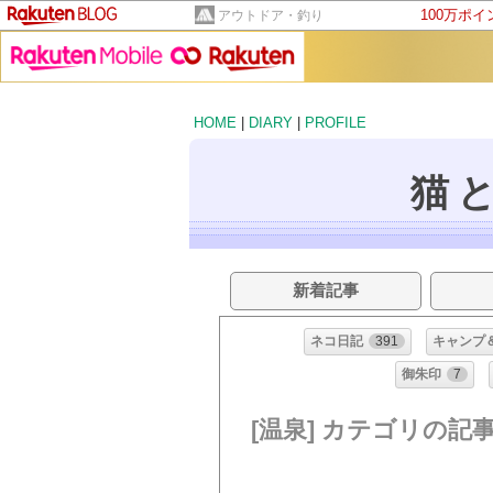
100万ポ
アウトドア・釣り
HOME
|
DIARY
|
PROFILE
猫
新着記事
ネコ日記
391
キャンプ
御朱印
7
[温泉] カテゴリの記