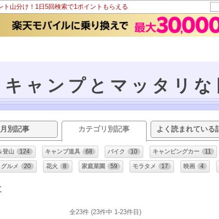
イント山分け！1日5回検索で1ポイントもらえる
とキャンプとマッタリな
月別記事
カテゴリ別記事
よく読まれている
＆登山
124
キャンプ道具
68
バイク
10
キャンピングカー
11
グルメ
20
花火
8
家庭菜園
59
モラタメ
17
映画
4
事
全23件 (23件中 1-23件目)