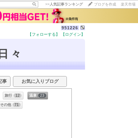
>>
人気記事ランキング
ブログを作成
楽天市場
951226
【フォローする】
【ログイン】
日々
記事
お気に入りブログ
旅行
12
温泉
23
その他
71