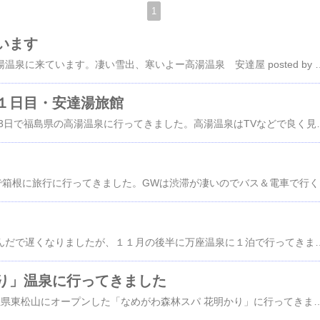
1
います
昨日から、福島県の高湯温泉に来ています。凄い雪出、寒いよー高湯温泉 安達屋 posted by 高湯温泉 玉子
１日目・安達湯旅館
2013/1/10～12まで2泊3日で福島県の高湯温泉に行ってきました。高湯温泉はTVなどで良く見る温泉地ですが、雪見露天風呂に入りたくて初めて行ってみました。最初は、楽天で宿を予約して新幹線は個別に切符を買おうと思っていたのですがJRびゅープラザで新幹線＋宿泊を予約すると、新幹線代金が約半額になり8000円もお安くなったのでラッキー東京→福島は乗車時間が1時間半しかないので、早速東京駅で買った米沢牛の「牛肉ど真ん中」弁当とまい泉の串カツ、氷結で昼飯を食べました。「牛肉ど真ん中」弁当は濃いめの味付けでお酒にも良く合い、非常に美味しかったです宿の送迎バスで30分で高湯温泉に到着です。東京の自宅を出たのが11:00、宿に着いたのが15:30、
今年のGWは、5/2～3で箱根に旅行に行ってきました。GWは渋滞が凄いのでバス＆電車で行く事にしました。箱根は何回も行っていますが電車は初めてだな～（片道1800円で行けるな
風邪をひいたり何だかんだで遅くなりましたが、１１月の後半に万座温泉に１泊で行ってきましたこの時期は例年だと山の上（標高1800m）は積雪があるので、今年は初めてホテルの直行バスプランで行きました。新宿の都庁前駐車場を9:00に出発して、13:30には着くので楽ですね～バスも普通の観光バスと同じ大きさでしたよ。自分で運転しないのは楽ちん朝っぱらから飲んでいましたね～このバスプランは、部屋にもよりますが宿泊費＋バス代込みで1万1千円でしたよ！バス代は、宿泊費+3000円なんて安いな～今年の11月は異常に暖かかったらしく、少し残雪が有っただけで殆ど雪は積もっていませんでした。2008/11万座温泉旅行と比較すると良く分かりますよ。お天気が悪かったの
り」温泉に行ってきました
昨日、2010/4/22に埼玉県東松山にオープンした「なめがわ森林スパ 花明かり」に行ってきました。この温泉は私が良く行く「花和楽の湯」の２号店として出来たので、オープン当初にメール会員になると入館料無料券が頂けました。期限が７月末だったのでやっと重い腰を上げてこの温泉は「泊まれないリゾート」をコンセプトに作られた温泉なので各建物が別々にありちょっと変わっていましたね～個人的な感想では、「畳の休み処がない」「建物を移動するのが面倒」「せっかくの広い敷地なのにお風呂が狭い」と今一でしたね～まあ無料券で入ったのだから文句は言えませんが、花和楽の湯の方が好きだな！この７月から第二期工事で色々な改善をするそうですので、今後に期待ですね帰りに久しぶりに高坂SAに寄ったら、食べるラー油が１０種類以上も売っていましたよう～ん？凄いブームなんですね～日本人らしいですね！３連休の時に実家に行って家庭菜園の収穫をしてきまし