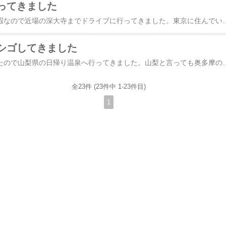
ってきました
昨日、３連休の中日で暇なので近場の深大寺までドライブに行ってきました。東京に住んでいながら、深大寺は行った事は無かったです。（近いのに）最初に、．深大寺温泉ゆかりに車を止めて歩いて深大寺まで行きました（10分程度）深大寺温泉ゆかりは、池上院の隣りに有りますが、周りは普通の住宅地＆道が狭く入り組んでいる為に探すのが非常に大変です。インターネット等で詳細地図を調べてから行った方が無難ですよ！地図は、MapFanWeb入り口温泉は東京に良くある、「真っ黒」なナトリウム-塩化物温泉（等張性・弱アルカリ性温泉）透明度は、約15cmなので本当に「、「真っ黒」です！ちょっとビックリ！湯船の中が全然見えない値段が、１日：\1650円、１時間：\1000円とちょっとお高いです。（狭いし）（１時間コースにしましたが、慌ただしかった．．．）場所的に、調布と三鷹の中間点位にある施設なので値段はしょうがないのかな？深大寺の参道（と行っても数十メートルだが）AMは空いていたがPMになると混んできた。深大寺の本堂（意外と大きかった）深大寺には蕎麦屋が沢山（20
シゴしてきました
昨日３連休の中日だったので山梨県の日帰り温泉へ行ってきました。山梨と言っても奥多摩のちょっと奥なので東京都との県境あたりですが高速料金が勿体ないのと連休で渋滞が予想されたので一般道で行きました。一つめは、「多摩源流・小菅の湯」に行きました。今回で、２回目です。結構へんぴな所（山の中）に有るのですが混んでいました。お湯は「アルカリ性単純温泉」ですが少し「ぬめり気」のある無色無臭のお湯です。お肌が「ツルツル」になります。ここの施設は、休憩所も広く（仮眠室もある）食事所が結構美味しいので気に入っています。小菅村の名物の「やまめの塩焼き」（日本で最初に養殖を始めた場所らしい）と源流蕎麦を頂きました。「物産館」温泉に隣接されているので、地物野菜や山梨土産を買うのも楽しみですが今回は初めて「あわび茸」が買えました。今まで名前は聞いた事があるけれど食べた事は無いキノコです。（噂では高級品らしいですが、写真の量で\315円はお安い？）早速今晩は「キノコ鍋」にする予定です。どんな味か楽しみですお昼を食べて一っ風呂浴びた後、車で２０分位の「丹波山温泉・のめこいの湯」迄、足を伸ばして温泉のハシゴしました。駐車場から「吊り橋」を渡っていく有名な温泉施設です。（関東周辺の日
全23件 (23件中 1-23件目)
1