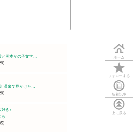
雲と岡本かの子文学…
ホーム
29)
フォローする
 黒川温泉で見かけた…
29)
新着記事
大好き♪
上に戻る
なら
05)