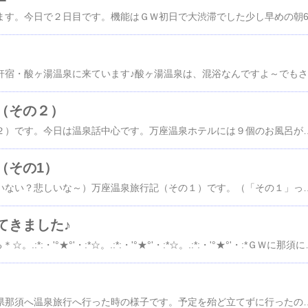
今
（その２）
万座温泉旅行記（その２）です。今日は温泉話中心です。万座温泉ホテルには９個のお風呂が有ります。貸し切りを除いた７個は入りました。詳しくは、ＨＰ参照。内湯の大浴場『長寿の湯』には数種類のお風呂があります。浴室は木造で雰囲気バッチリ！源泉100%の姥湯。源泉は80℃も有るので自然冷却しています。半露天風呂。男性用は立ち上がると駐車場＆道から丸見え！（でも人が歩いていないからOK）福田首相も愛した（と書いてあった）苦湯。加水していますが一番濃い感覚！滝湯は熱かった～！この横に真湯（温泉ではない）が有ります。展望露天風呂。ホテル入り口から歩いて2分。24時間開けっ放しなので宿泊者以外も入っているかも？（女性用は景色が良いらしい）新しくできた万天の湯。泊まった洋室の直ぐ隣だったので便利だった。このお湯は、姥湯＋苦湯＋ラジウム泉の混合泉。2006年に行った時は癌の治療で有名な「旧日新館ラジウム泉」が有ったのですが昨年末に取り壊されて万天の湯に注ぎ込まれている様です。夜中に苦湯と万天の湯をペットボトルに入れてお持ち帰り！草津で入った大滝の湯ここの温泉も白濁の硫黄泉。駐車場が無料なのでちょっと観光にも使えますよ。帰りがけに寄った渋川の温泉スタンドです。高速ICからは近いのですが非常に分かり難い場所にあります。地図を参考にして行きマンションの隣です。100円で200Lは激安ですが個人では多すぎますよね（40L持ち帰りました）さてお待ちかねの「何回温泉に入ったか？」クイズの解答です！入浴１回：（１日目）ホテルに到着後、万天の湯へ。（万天の湯） ・・・イチ入浴２回：（１日目）夕食前に、内湯大浴場へ。（姥湯、苦湯、滝湯、姥苦湯、ささ湯） ・・・ニイ、サン、シ、ゴ、ロク入浴３回：（１日目）ミニコンサート中に、大浴場へ。（姥湯、苦湯） ・・・ナナ、ハチ入浴４
（その1）
待望の（えっ？待っていない？悲しいな～）万座温泉旅行記（その１）です。（「その１」って何回載せる気？）１日目は、高速をバキュ～ンと飛ばして軽井沢へ！（私は法定速度以下で走っていますよ～平均90km/hの燃費運転です）家を出た時がトリップメータで780kmだったのでガソリンヒヤヒヤで何とか軽井沢に昼前に到着！軽井沢の直前でガソリンメータ点滅！！！「ガソリンを入れて下さい」の警告メッセージが出ましたヒエ～！ガス欠目前．．．取りあえ腹減ったのでメシを目指して一直線！何時もならお気に入りのそば屋さん蕎麦満留井に行くのですが、今晩はあっさりした御飯（まごわやさしい御前）の予定だったので、「肉！、肉！、肉！」を目指して、事前に調べていた旧軽銀座の手前にあるハンバーグ屋さんガンボーへ！ハンバーグはフックラとした半生状態で肉汁が美味しかったです！自家製フランスパンも美味しかった～全然知らなかったのですが、18日（金）19:00からの「検定ジャポン」で放映されていましたよ！最近お店運が良いな～！さて人間様がお腹一杯になったので、今度はプリウスくんにガソリン食べさせて上げようとガソリンスタンド探すぞ～！と走っていたのですが、全然無い！どんどん山の中に入り、上り坂が続く．．．ガソリンが危な～いそんな時に嬉しい計算外！通算４回目の「無給油1000km達成
てきました♪
designed by ＊ま～ぶる＊☆。.:*:・'°★°'・:*☆。.
５月２日，３日と栃木県那須へ温泉旅行へ行った時の様子です。予定を殆ど立てずに行ったのですが意外と盛り沢山な内容になったので２回に分けて載せる予定です。今回は１日目の様子です。今回の旅行の目的は、「１に温泉！、２に温泉、３に観光、４にイチゴ狩り」にしていました。東京をAM8:30に出発してチョコチョコSA/PAで休みながら行ったので那須ICに着いたのがAM11:30頃でした。（高速で何処に行くか色々悩んでいたので）丁度お昼の時間だったので一応事前に探していたお蕎麦屋さんに行って見ました。那須 蕎麦石心さんです。インターネットの口コミで結構評判の良いお店です。平日なのに12時前に着いた時には既に20分待ちの状態でした。辺りをブラブラしながら写真を撮っていたら丁度良い時間になりお店に入れました。お店は街道から少し入った所にあり、小さな看板しか出ていないので事前にチェックしていないと絶対に解りませんよ！天麩羅蕎麦大盛は、天麩羅はサクサクで蕎麦は10割蕎麦の腰が強く美味しかったです！高原野菜蕎麦は、きんぴらの様な物が乗っている蕎麦でしたが味が濃かったです。私らが食べ終わって店を出る頃（13:15）には「蕎麦売り切れ」で閉店していました結構、良い店だったな～！お勧めですよ！那須塩原方面は「滝」が多数あり「吊り橋」も色々有ったのですが（日本最長