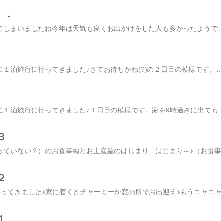
．．
ＧＷも残り１日となってしまいましたね今年は天気も良くお出かけをした人も多かったようです。私は唯一、宮沢湖温泉・喜楽里に行って来ました。ここは昨年4月にオープンしたばかりの日帰り温泉施設ですがＴＶの旅番組で紹介されていて「露天風呂からの眺めがよい」との事なので行ってみました♪場所的には10分位でサイボクまきばの湯に行けます。（ハム屋さんが経営している温泉。スーパーゴールデンポークが一時期流行りましたよね）施設自体はそれ程広くは無かったのですが、流石に露天風呂の開放感は良かったですね～また、内湯に「人工高濃度炭酸泉」があり炭酸濃度が1000ppm（バブの10倍）もあり湯船に入って2，3分もすれば体中気泡だらけで凄く気持ち良かったですよ5月になってから急に暖かくなり、東京では連日24,5度の日が続
６／１１，１２で箱根に１泊旅行に行ってきました♪さてお待ちかね(?)の２日目の模様です。梅雨入りしたのに良いお天気！日頃の行いがよいからですね～朝一（10:00）に強羅公園のクラフトハウスに吹きガラスを取りに行ってきました♪流石に週末だけ有って朝一なのに吹きガラス体験は順番待ち状態でしたパパさんのグラスとママさんのグラスではちょっと大きさが違いますね～（ママさんは膨らます時に「ビビった」ので小さめです）全体的には「少し厚め」のグラスです。（下手だから？）多少歪ではありますが良く出来ていました♪大事に使いたいと思いますさて、本日の予定は「大涌谷で黒玉子を食べる」だけなので、早速大涌谷へ大涌谷は言わずと知れた大観光地ですよね。有名な黒玉子は「1個食べると7年、2個で14年寿命が延びるとか……。」さてさて、遊んでばかりも居られないので箱根神社へ箱根神社は「開運」で有名らしいので、新しい就職先の祈願をしました。「九龍神社開運守護」のお札まで買ってしまいました～これで早く良い就職先が見つかりますようにさて、前日の日帰り温泉が今一だったので以前に行った事のある湯の花温泉ホテルへ日帰り温泉しに行ってきました♪ここの温泉は「白濁の硫黄泉」で良いお湯なんですよ～以前行った時には男性露天風呂が狭かったのですが、リニューアルしたようで広くなっていましたさてお昼の時間も過ぎてしまったのですが、昨日のステーキ吉池の件が頭から離れず、取りあえずした所、昼食時間を過ぎているのでとの事でしたのでを飛ばしてやっと念願の「紫峰
６／１１，１２で箱根に１泊旅行に行ってきました♪１日目の模様です。家を9時過ぎに出ても昼前には箱根湯本に着きました。箱根は近くて良いですね～お昼は贅沢にもステーキを予定していましたので「ステーキハウス吉池」に行きました。11:30頃に行ったのですが既に半分以上の席が埋まっていたのですが「良かった！まだ大丈夫だな」と思い店の中に入ると「今日は12時から予約で一杯なので、1時間以上待たれますか？」と言われショック！泣く泣く諦め、近くの良く行くお蕎麦屋さん「箱根暁庵」に行きました。こちらのお蕎麦も美味しいので有名なお店です。メニューが新しくなって「天麩羅セイロ」が追加されていました。サクサクの「エビ天２本、キス、シシトウ、ナス、カボチャ」が付いていて美味しかった～旅館のチェックインが15:00からなので、予定外ですがきのくにやで日帰り温泉。こちらのお宿も硫黄泉の濁り湯と言う事で期待して行きましたが...写真は綺麗に見えるようにボカシを入れましたが、全然期待はずれでした温泉の質の前に「狭い、汚い、従業員の態度も悪い」の３悪でしたね宿泊予約しないで良かった～宿は行ってみないと当たり外れ有りますからね～さて気分一新、強羅公園に行きました。箱根は4,5回は行っ
３
さあ、お待
２
１