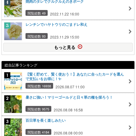
焼肉のタレでクルクルえのきポーク
閲覧総数 49
2022.11.22 16:00
レンチンでハヤトウリのごまドレ和え
閲覧総数 93
2023.11.29 15:00
もっと見る
総合記事ランキング
【賢く貯めて、賢く使おう！】あなたに合ったカードを選ん
で支払いをお得に！✨
閲覧総数 16938
2026.08.07 11:00
暑さに強い！マリーゴールドと日々草の種を採ろう！
閲覧総数 9575
2026.08.08 16:58
百日草を長く楽しみたい
閲覧総数 4184
2026.08.08 00:00