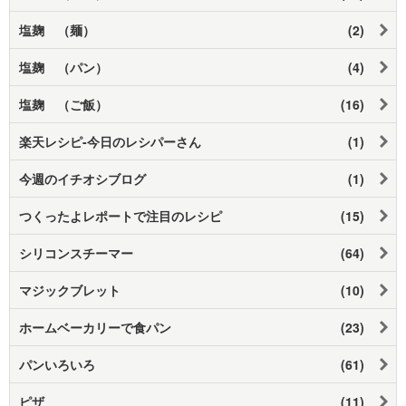
塩麹 （麺）
(2)
塩麹 （パン）
(4)
塩麹 （ご飯）
(16)
楽天レシピ-今日のレシパーさん
(1)
今週のイチオシブログ
(1)
つくったよレポートで注目のレシピ
(15)
シリコンスチーマー
(64)
マジックブレット
(10)
ホームベーカリーで食パン
(23)
パンいろいろ
(61)
ピザ
(11)