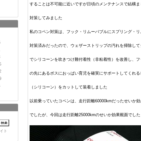
することは不可能に近いですが日頃のメンテナンスで結構ま
対策してみました
私のコペン対策は、フック・リムーバブルにスプリング・リ
S
対策済みだったので、ウェザーストリップの汚れを掃除して
1
8
でシリコーンを吹きつけ難付着性（非粘着性）を改善し、フ
5
2
の先にあるボスにおっぱい育児を確実にサポートしてくれる
9
5
（シリコーン）をカットして装着しました
以前乗っていたコペンは、走行距離60000kmだったせいか
でしたが、今回は走行距離25000kmのせいか効果覿面でした
イト