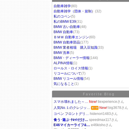
自動車雑学
(80)
自動車雑学（団体・規制）
(32)
私のコペン
(5)
私のBMW E39
(31)
BMW 古い自動車
(48)
BMW 自動車
(73)
ＢＭＷ 自動車エンジン
(60)
BMW 自動車部品
(177)
BMW 業者相場 購入豆知識
(33)
BMW 洗車
(5)
BMW・ディーラー情報
(144)
ALPINA情報
(1)
ロールス・ロイス情報
(1)
リコールについて
(7)
BMW リコール情報
(54)
気になること
(1)
Favorite Blog
スマホ壊れました～…
New!
tiexperienceさん
人気No.１のクレジッ…
New!
big3678さん
コペン フロントグリ…
hidenori1483さん
食う･遊ぶ･ﾁｮｯﾄだけ…
speedmax117さん
E46マイカーライフ&…
e46kishoさん