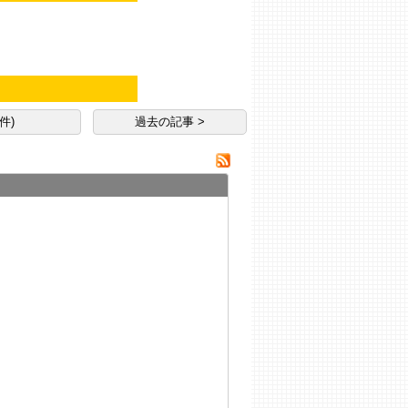
件)
過去の記事 >