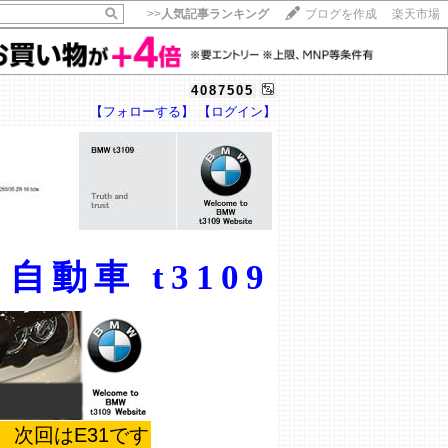
>>
人気記事ランキング
ブログを作成
楽天市場
4087505
【フォローする】
【ログイン】
【毎日開催】
15記事にいいね！で1ポイント
10秒滞在
いいね!
--
/
--
 自動車 t3109
新、次回はE31です