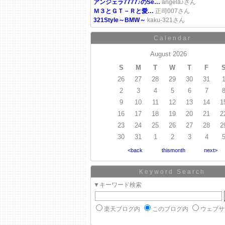
アンジェラ7777♪のSe…
angela♪さん
Ｍ３とＧＴ－Ｒと愛…
正司007さん
321Style～BMW～
kaku-321さん
Calendar
August 2026
S
M
T
W
T
F
26
27
28
29
30
31
2
3
4
5
6
7
9
10
11
12
13
14
1
16
17
18
19
20
21
2
23
24
25
26
27
28
2
30
31
1
2
3
4
<back
thismonth
next>
Keyword Search
▼キーワード検索
楽天ブログ内
このブログ内
ウェブサ