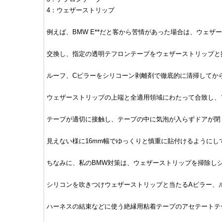
4：ウェザーストリップ
例えば、BMW E**だと客から苦情があった場合は、ウェザ
交換し、指定の透明テフロンテープをウェザーストリップと
ルーフ、Cピラーをシリコーン剥離剤で徹底的に清掃してか
ウェザーストリップの上端と全適用領域にわたって合致し、
テープが適切に接触し、テープの中に気泡が入らずドアが閉
見えない様に16mm幅でゆっくりと慎重に貼付けるようにし
ちなみに、私のBMW対策は、ウェザーストリップを掃除し
シリコンを吹きつけウェザーストリップと当たるAピラー、
ハーネスの結束などに使う絶縁用粘着テープのアセテートテ