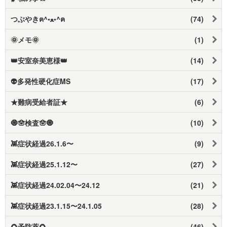
つぶやきฅ⁠^⁠•⁠ﻌ⁠•⁠^⁠ฅ
(74)
🌞メモ🌞
(1)
👑安室奈美恵様👑
(14)
👽多発性硬化症MS
(17)
★難病受給者証★
(6)
🧿🪬検査🪬🧿
(10)
👾症状経過26.1.6〜
(9)
👾症状経過25.1.12〜
(27)
👾症状経過24.02.04〜24.12
(21)
👾症状経過23.1.15〜24.1.05
(28)
🌻予防薬🌻
(46)