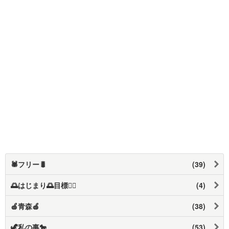
🕷️フリー🐛
(39)
🌅はじまり🌅目標❤️‍🔥
(4)
🍎青森🍎
(38)
🦖私の事🐎
(53)