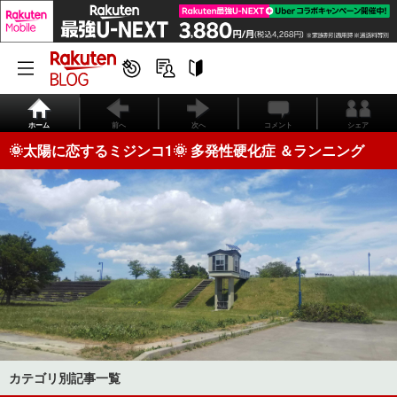
ホーム
前へ
次へ
コメント
シェア
🌞太陽に恋するミジンコ1🌞 多発性硬化症 ＆ランニング
カテゴリ別記事一覧