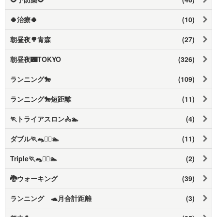
🍀治療🍀
(10)
朝昼夜🌳青森
(27)
朝昼夜🌃TOKYO
(326)
ランニング🐎
(109)
ランニング🐎短距離
(11)
🏃トライアスロン🚴🏊️
(4)
ダブル🏃🐀🚴‍♀️🏊️
(11)
Triple🏃🐀🚴‍♀️🏊️
(2)
🐉ウォーキング
(39)
ランニング 🐢月合計距離
(3)