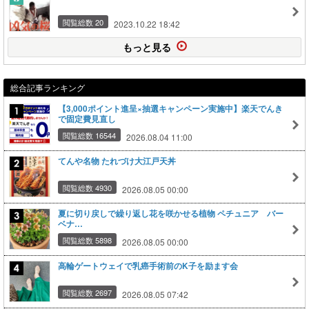
閲覧総数 20
2023.10.22 18:42
もっと見る
総合記事ランキング
【3,000ポイント進呈×抽選キャンペーン実施中】楽天でんき
で固定費見直し
閲覧総数 16544
2026.08.04 11:00
てんや名物 たれづけ大江戸天丼
閲覧総数 4930
2026.08.05 00:00
夏に切り戻しで繰り返し花を咲かせる植物 ペチュニア バー
ベナ…
閲覧総数 5898
2026.08.05 00:00
高輪ゲートウェイで乳癌手術前のK子を励ます会
閲覧総数 2697
2026.08.05 07:42