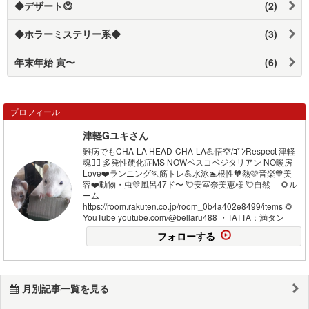
◆デザート😋
(2)
◆ホラーミステリー系◆
(3)
年末年始 寅〜
(6)
プロフィール
津軽Gユキさん
難病でもCHA-LA HEAD-CHA-LA💪悟空/ｺﾞﾝRespect 津軽
魂❤️‍🔥 多発性硬化症MS NOWペスコベジタリアン NO暖房
Love❤️ランニング🏃筋トレ💪水泳🏊根性🧡熱🩷音楽💙美
容❤️動物・虫💛風呂47ド〜 💘安室奈美恵様 💘自然 🌻ル
ーム
https://room.rakuten.co.jp/room_0b4a402e8499/items 🌻
YouTube youtube.com/@bellaru488 ・TATTA：満タン
フォローする
月別記事一覧を見る