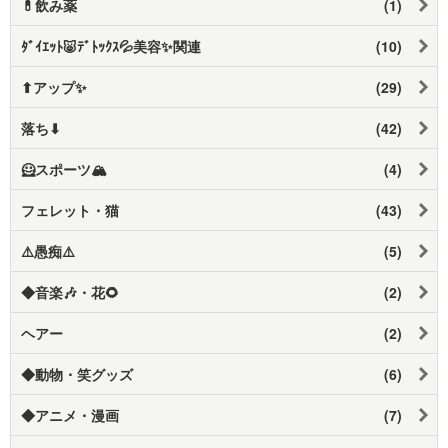
💊飲み薬
(1)
ﾀﾞｲｴｯﾄ🐷ﾃﾞﾄｯｸｽ💦美容✨関連
(10)
⬆アップ✨
(29)
落ち⬇
(42)
🦸スポーツ🏔️
(4)
フェレット・猫
(43)
⚠️愚痴⚠️
(5)
◆音楽🎶・花🌻
(2)
ヘアー
(2)
◆動物・笑グッズ
(6)
◆アニメ・漫画
(7)