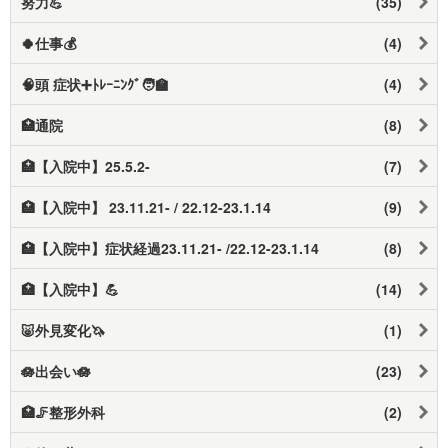
努力💪
(35)
🍀仕事💰
(4)
🧠頭 症状➕️ﾄﾚｰﾆﾝｸﾞ🧑‍🏫
(4)
🏥通院
(8)
🏥【入院中】25.5.2-
(7)
🏥【入院中】 23.11.21- / 22.12-23.1.14
(9)
🏥【入院中】症状経過23.11.21- /22.12-23.1.14
(8)
🏥【入院中】💪
(14)
🐷外見変化🦄
(1)
🪷出会い🪷
(23)
🏥🦵整形外科
(2)