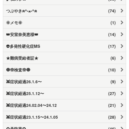
つぶやきฅ⁠^⁠•⁠ﻌ⁠•⁠^⁠ฅ
(74)
🌞メモ🌞
(1)
👑安室奈美恵様👑
(14)
👽多発性硬化症MS
(17)
★難病受給者証★
(6)
🧿🪬検査🪬🧿
(10)
👾症状経過26.1.6〜
(9)
👾症状経過25.1.12〜
(27)
👾症状経過24.02.04〜24.12
(21)
👾症状経過23.1.15〜24.1.05
(28)
🌻予防薬🌻
(46)