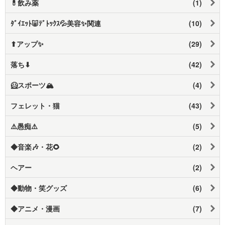
💊飲み薬
(1)
ﾀﾞｲｴｯﾄ🐷ﾃﾞﾄｯｸｽ💦美容✨関連
(10)
⬆アップ✨
(29)
落ち⬇
(42)
🦸スポーツ🏔️
(4)
フェレット・猫
(43)
⚠️愚痴⚠️
(5)
◆音楽🎶・花🌻
(2)
ヘアー
(2)
◆動物・笑グッズ
(6)
◆アニメ・漫画
(7)