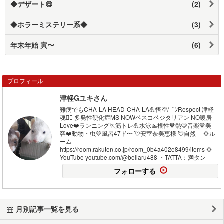
◆デザート😋
(2)
◆ホラーミステリー系◆
(3)
年末年始 寅〜
(6)
プロフィール
津軽Gユキさん
難病でもCHA-LA HEAD-CHA-LA💪悟空/ｺﾞﾝRespect 津軽
魂❤️‍🔥 多発性硬化症MS NOWペスコベジタリアン NO暖房
Love❤️ランニング🏃筋トレ💪水泳🏊根性🧡熱🩷音楽💙美
容❤️動物・虫💛風呂47ド〜 💘安室奈美恵様 💘自然 🌻ル
ーム
https://room.rakuten.co.jp/room_0b4a402e8499/items 🌻
YouTube youtube.com/@bellaru488 ・TATTA：満タン
フォローする
月別記事一覧を見る