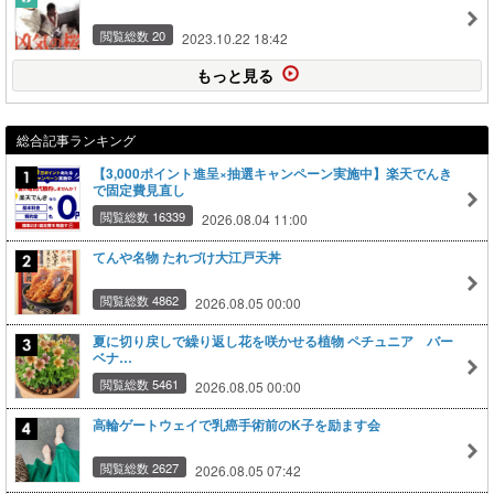
閲覧総数 20
2023.10.22 18:42
もっと見る
総合記事ランキング
【3,000ポイント進呈×抽選キャンペーン実施中】楽天でんき
で固定費見直し
閲覧総数 16339
2026.08.04 11:00
てんや名物 たれづけ大江戸天丼
閲覧総数 4862
2026.08.05 00:00
夏に切り戻しで繰り返し花を咲かせる植物 ペチュニア バー
ベナ…
閲覧総数 5461
2026.08.05 00:00
高輪ゲートウェイで乳癌手術前のK子を励ます会
閲覧総数 2627
2026.08.05 07:42