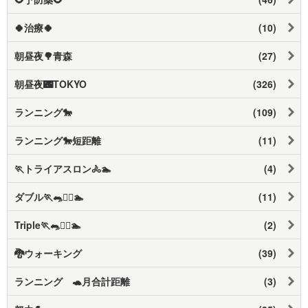
🍀治療🍀
(10)
朝昼夜🌳青森
(27)
朝昼夜🌃TOKYO
(326)
ランニング🐎
(109)
ランニング🐎短距離
(11)
🏃トライアスロン🚴🏊️
(4)
ダブル🏃🐀🚴‍♀️🏊️
(11)
Triple🏃🐀🚴‍♀️🏊️
(2)
🐉ウォーキング
(39)
ランニング 🐢月合計距離
(3)