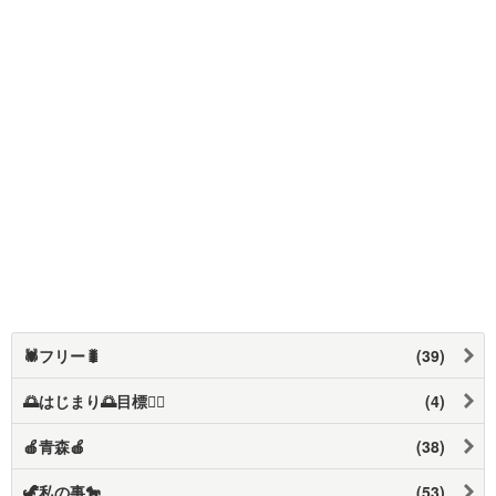
🕷️フリー🐛
(39)
🌅はじまり🌅目標❤️‍🔥
(4)
🍎青森🍎
(38)
🦖私の事🐎
(53)