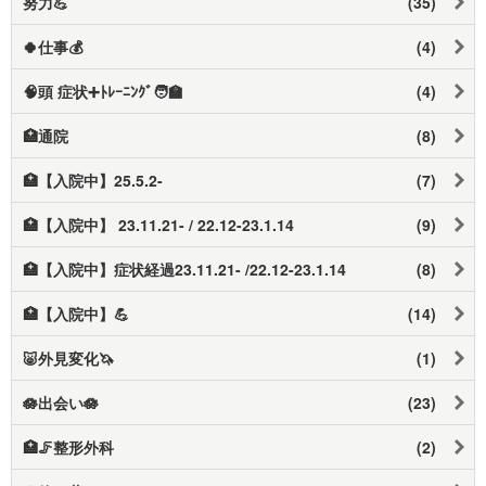
努力💪
(35)
🍀仕事💰
(4)
🧠頭 症状➕️ﾄﾚｰﾆﾝｸﾞ🧑‍🏫
(4)
🏥通院
(8)
🏥【入院中】25.5.2-
(7)
🏥【入院中】 23.11.21- / 22.12-23.1.14
(9)
🏥【入院中】症状経過23.11.21- /22.12-23.1.14
(8)
🏥【入院中】💪
(14)
🐷外見変化🦄
(1)
🪷出会い🪷
(23)
🏥🦵整形外科
(2)